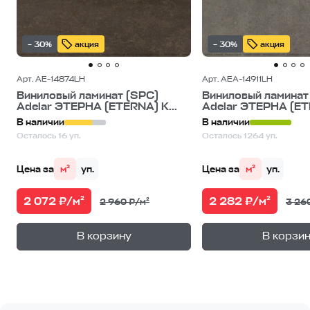
– 30%
акция
– 30%
акция
Арт. AE-14874LH
Арт. AEA-14911LH
Виниловый ламинат (SPC)
Виниловый ламинат
Adelar ЭТЕРНА (ETERNA) К...
Adelar ЭТЕРНА (ETE
В наличии
В наличии
Осталось 16 уп.
Осталось 1264 уп.
Цена за
м²
уп.
Цена за
м²
уп.
2 072 ₽/м²
2 282 ₽/м²
2 960 ₽/м²
3 26
+
—
—
В корзину
В корзи
1
уп.
1
уп