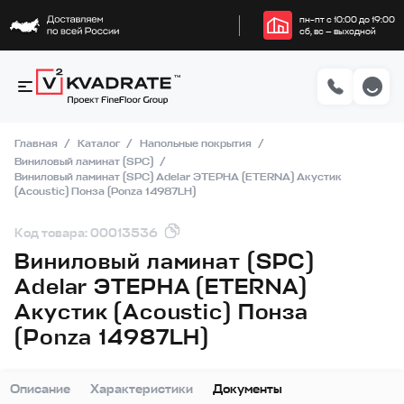
пн–пт с 10:00 до 19:00
сб, вс — выходной
Главная
Каталог
Напольные покрытия
Виниловый ламинат (SPC)
Виниловый ламинат (SPC) Adelar ЭТЕРНА (ETERNA) Акустик
(Acoustic) Понза (Ponza 14987LH)
Код товара: 00013536
Виниловый ламинат (SPC)
Adelar ЭТЕРНА (ETERNA)
Акустик (Acoustic) Понза
(Ponza 14987LH)
Описание
Характеристики
Документы