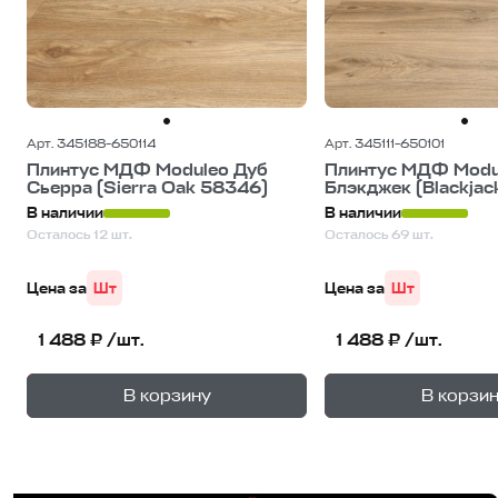
Арт. 345188-650114
Арт. 345111-650101
Плинтус МДФ Moduleo Дуб
Плинтус МДФ Modu
Сьерра (Sierra Oak 58346)
Блэкджек (Blackjack
В наличии
В наличии
Осталось 12 шт.
Осталось 69 шт.
Цена за
Шт
Цена за
Шт
1 488 ₽ /шт.
1 488 ₽ /шт.
+
—
—
В корзину
В корзи
1
уп.
1
уп