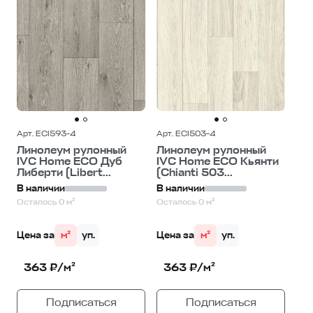
Арт. ECI593-4
Арт. ECI503-4
Линолеум рулонный
Линолеум рулонный
IVC Home ECO Дуб
IVC Home ECO Кьянти
Либерти (Libert...
(Chianti 503...
В наличии
В наличии
Осталось 0 м²
Осталось 0 м²
Цена за
м²
уп.
Цена за
м²
уп.
363 ₽/м²
363 ₽/м²
Подписаться
Подписаться