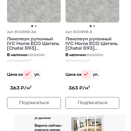
Арт. ECC593-3,5
Арт. ECC593-3
Линолеум рулонный
Линолеум рулонный
IVC Home ECO Шатель
IVC Home ECO Шатель
(Chatel 593)...
(Chatel 593)...
В наличии
В наличии
Осталось 0 м²
Осталось 0 м²
Цена за
м²
уп.
Цена за
м²
уп.
363 ₽/м²
363 ₽/м²
Подписаться
Подписаться