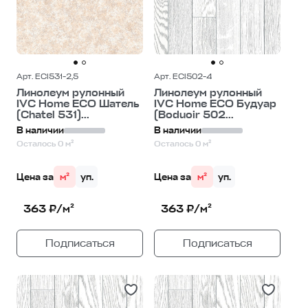
Арт. ECI531-2,5
Арт. ECI502-4
Линолеум рулонный
Линолеум рулонный
IVC Home ECO Шатель
IVC Home ECO Будуар
(Chatel 531)...
(Boduoir 502...
В наличии
В наличии
Осталось 0 м²
Осталось 0 м²
Цена за
м²
уп.
Цена за
м²
уп.
363 ₽/м²
363 ₽/м²
Подписаться
Подписаться