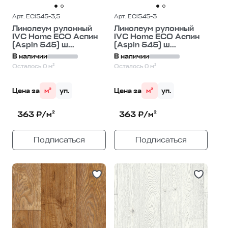
Арт. ECI545-3,5
Арт. ECI545-3
Линолеум рулонный
Линолеум рулонный
IVC Home ECO Аспин
IVC Home ECO Аспин
(Aspin 545) ш...
(Aspin 545) ш...
В наличии
В наличии
Осталось 0 м²
Осталось 0 м²
Цена за
м²
уп.
Цена за
м²
уп.
363 ₽/м²
363 ₽/м²
Подписаться
Подписаться