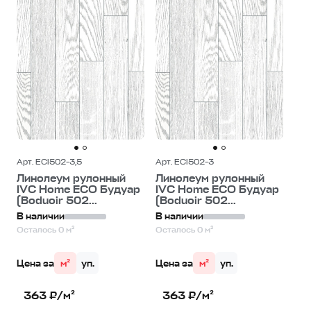
Арт. ECI502-3,5
Арт. ECI502-3
Линолеум рулонный
Линолеум рулонный
IVC Home ECO Будуар
IVC Home ECO Будуар
(Boduoir 502...
(Boduoir 502...
В наличии
В наличии
Осталось 0 м²
Осталось 0 м²
Цена за
м²
уп.
Цена за
м²
уп.
363 ₽/м²
363 ₽/м²