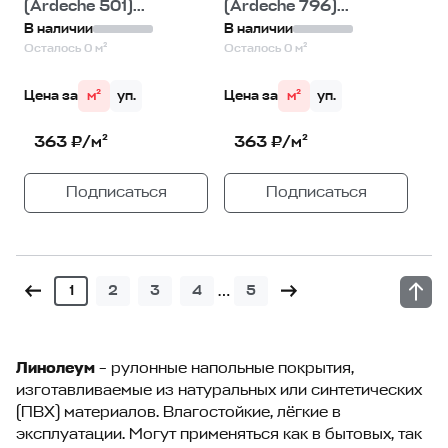
(Ardeche 501)...
(Ardeche 796)...
В наличии
В наличии
Осталось 0 м²
Осталось 0 м²
Цена за
м²
уп.
Цена за
м²
уп.
363 ₽/м²
363 ₽/м²
Подписаться
Подписаться
…
1
2
3
4
5
Линолеум
– рулонные напольные покрытия,
изготавливаемые из натуральных или синтетических
(ПВХ) материалов. Влагостойкие, лёгкие в
эксплуатации. Могут применяться как в бытовых, так