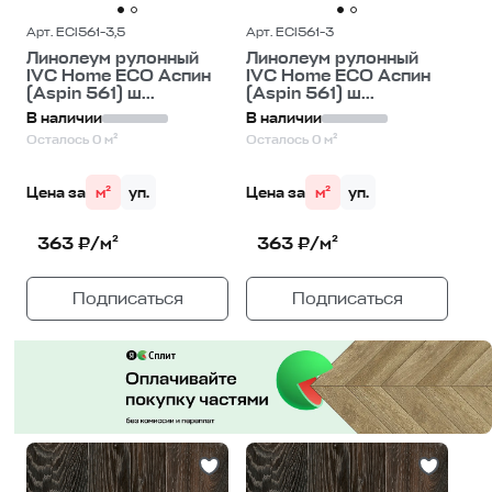
Арт. ECI561-3,5
Арт. ECI561-3
Линолеум рулонный
Линолеум рулонный
IVC Home ECO Аспин
IVC Home ECO Аспин
(Aspin 561) ш...
(Aspin 561) ш...
В наличии
В наличии
Осталось 0 м²
Осталось 0 м²
Цена за
м²
уп.
Цена за
м²
уп.
363 ₽/м²
363 ₽/м²
Подписаться
Подписаться