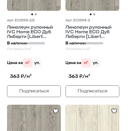
Арт. ECI593-2,5
Арт. ECI593-2
Линолеум рулонный
Линолеум рулонный
IVC Home ECO Дуб
IVC Home ECO Дуб
Либерти (Libert...
Либерти (Libert...
В наличии
В наличии
Осталось 0 м²
Осталось 0 м²
Цена за
м²
уп.
Цена за
м²
уп.
363 ₽/м²
363 ₽/м²
Подписаться
Подписаться