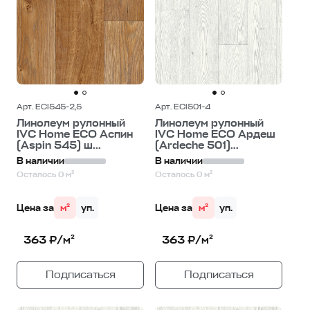
Арт. ECI545-2,5
Арт. ECI501-4
Линолеум рулонный
Линолеум рулонный
IVC Home ECO Аспин
IVC Home ECO Ардеш
(Aspin 545) ш...
(Ardeche 501)...
В наличии
В наличии
Осталось 0 м²
Осталось 0 м²
Цена за
м²
уп.
Цена за
м²
уп.
363 ₽/м²
363 ₽/м²
Подписаться
Подписаться