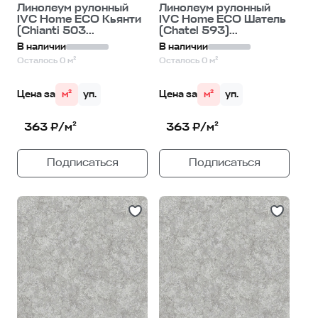
Линолеум рулонный
Линолеум рулонный
IVC Home ECO Кьянти
IVC Home ECO Шатель
(Chianti 503...
(Chatel 593)...
В наличии
В наличии
Осталось 0 м²
Осталось 0 м²
Цена за
м²
уп.
Цена за
м²
уп.
363 ₽/м²
363 ₽/м²
Подписаться
Подписаться