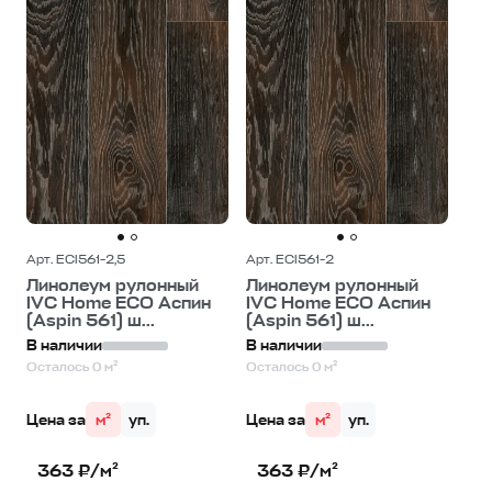
Арт. ECI561-2,5
Арт. ECI561-2
Линолеум рулонный
Линолеум рулонный
IVC Home ECO Аспин
IVC Home ECO Аспин
(Aspin 561) ш...
(Aspin 561) ш...
В наличии
В наличии
Осталось 0 м²
Осталось 0 м²
Цена за
м²
уп.
Цена за
м²
уп.
363 ₽/м²
363 ₽/м²