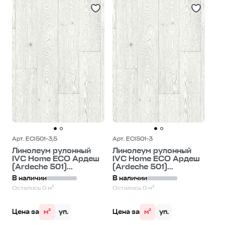
Арт. ECI501-3,5
Арт. ECI501-3
Линолеум рулонный
Линолеум рулонный
IVC Home ECO Ардеш
IVC Home ECO Ардеш
(Ardeche 501)...
(Ardeche 501)...
В наличии
В наличии
Осталось 0 м²
Осталось 0 м²
Цена за
м²
уп.
Цена за
м²
уп.