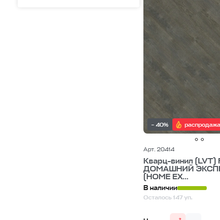
– 40%
распродаж
Арт. 20414
Кварц-винил (LVT) 
ДОМАШНИЙ ЭКСП
(HOME EX...
В наличии
Осталось 147 уп.