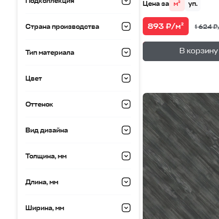
Подколлекция
Цена за
м²
уп.
893 ₽/м²
Страна производства
1 624 ₽
—
В корзине
В корзину
Тип материала
Цвет
Оттенок
Вид дизайна
Толщина, мм
Длина, мм
Ширина, мм