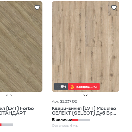
– 15%
распродажа
Арт. 22237 DB
ил (LVT) Forbo
Кварц-винил (LVT) Moduleo
СТАНДАРТ
СЕЛЕКТ (SELECT) Дуб Бр...
..
В наличии
Осталось 4 уп.
.