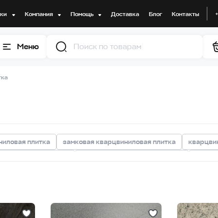
дки
Компания
Помощь
Доставка
Блог
Контакты
Меню
Поиск по товарам
тка
ниловая плитка
замковая кварцвиниловая плитка
кварцвин
арцвиниловая плитка
серая кварцвиниловая плитка
белая 
литка с 2V фаской
кварцвиниловая плитка для ванной
ква
 плитка для дачи
кварцвиниловая плитка для спальни
ква
ка для кухни
кварцвиниловая плитка под металл
кварцвин