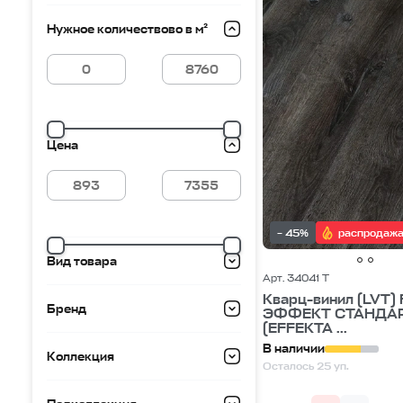
кварцвиниловая плитка под дерево
кварцвиниловая п
Нужное количествово в м²
кварцвиниловая плитка 4 мм
кварцвиниловая плитка 
кварцвиниловая плитка 42 класс
кварцвиниловая пли
Цена
– 45%
распродаж
Вид товара
Арт. 34041 Т
Кварц-винил (LVT) 
Бренд
ЭФФЕКТ СТАНДА
(EFFEKTA ...
В наличии
Коллекция
Осталось 25 уп.