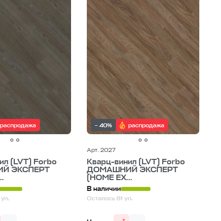
распродажа
– 40%
распродажа
Арт. 2027
ил (LVT) Forbo
Кварц-винил (LVT) Forbo
Й ЭКСПЕРТ
ДОМАШНИЙ ЭКСПЕРТ
.
(HOME EX...
В наличии
уп.
Осталось 81 уп.