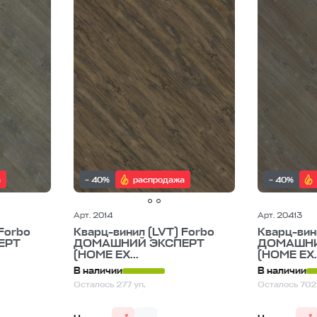
а
– 40%
распродажа
– 40%
Арт. 2014
Арт. 20413
Forbo
Кварц-винил (LVT) Forbo
Кварц-вин
ЕРТ
ДОМАШНИЙ ЭКСПЕРТ
ДОМАШНИ
(HOME EX...
(HOME EX..
В наличии
В наличии
Осталось 277 уп.
Осталось 702 