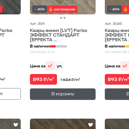
а
– 45%
распродажа
– 45%
Арт. 3011
Арт. 3045
Forbo
Кварц-винил (LVT) Forbo
Кварц-вин
РТ
ЭФФЕКТ СТАНДАРТ
ЭФФЕКТ 
(EFFEKTA ...
(EFFEKTA .
В наличии
В наличии
Осталось 4 уп.
Осталось 46 у
Цена за
м²
уп.
Цена за
м²
893 ₽/м²
893 ₽/м²
/м²
1 624 ₽/м²
+
—
я
В корзине
В корзи
В корзину
В
1
уп.