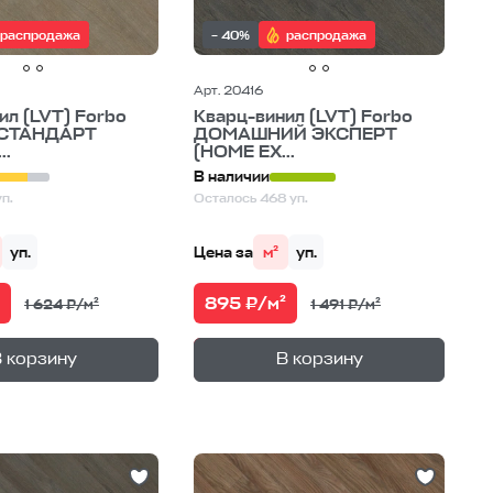
распродажа
– 40%
распродажа
Арт. 20416
ил (LVT) Forbo
Кварц-винил (LVT) Forbo
СТАНДАРТ
ДОМАШНИЙ ЭКСПЕРТ
..
(HOME EX...
В наличии
п.
Осталось 468 уп.
уп.
Цена за
м²
уп.
895 ₽/м²
1 624 ₽/м²
1 491 ₽/м²
+
+
—
—
не
В корзине
 корзину
В корзину
1
уп.
1
уп.