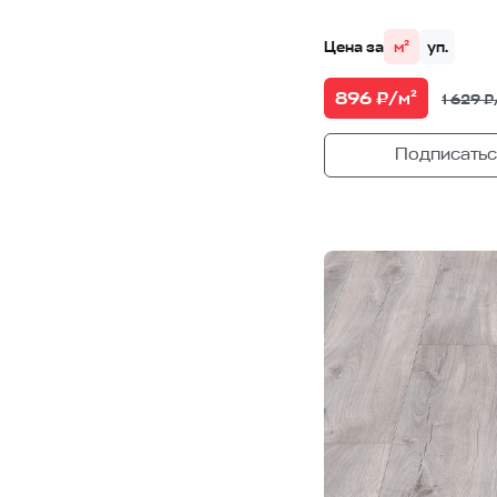
Цена за
м²
уп.
896 ₽/м²
1 629 ₽
Подписатьс