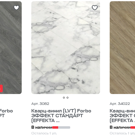
а
Арт. 3082
Арт. 34022
Forbo
Кварц-винил (LVT) Forbo
Кварц-вин
РТ
ЭФФЕКТ СТАНДАРТ
ЭФФЕКТ 
(EFFEKTA ...
(EFFEKTA .
В наличии
В наличии
Осталось 1 уп.
Осталось 1 уп