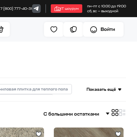
пн–пт с 10:00 до 19:00
+7 (800) 777-40-31
IT шоурум
сб, вс — выходной
Войти
иловая плитка для теплого пола
Показать ещё
кварцвиниловая плитка
рцвиниловая плитка для дома
С большими остатками
рцвиниловая плитка для гостиной
С большими остатками
иловая плитка под камень
Дешевле