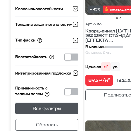
Класс износостойкости
– 45%
распродаж
Арт. 3013
Толщина защитного слоя, мм
Кварц-винил (LVT) 
ЭФФЕКТ СТАНДА
(EFFEKTA ...
Тип фаски
В наличии
Осталось 0 уп.
Влагостойкость
Цена за
м²
уп.
Интегрированная подложка
893 ₽/м²
1 624 ₽
Применимость с
теплым полом
Подписатьс
Все фильтры