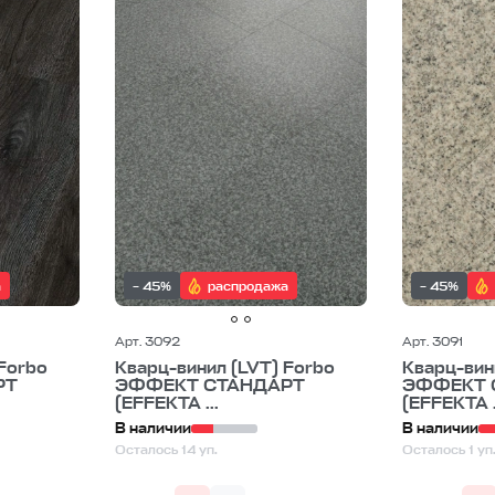
литка под бетон
кварцвиниловая плитка 6 мм
кварцвинилов
3 мм
кварцвиниловая плитка 2 мм
кварцвиниловая плитка 
тка 34 класс
кварцвиниловая плитка 33 класс
кварцвинил
а
– 45%
распродажа
– 45%
Арт. 3092
Арт. 3091
Forbo
Кварц-винил (LVT) Forbo
Кварц-вин
РТ
ЭФФЕКТ СТАНДАРТ
ЭФФЕКТ 
(EFFEKTA ...
(EFFEKTA .
В наличии
В наличии
Осталось 14 уп.
Осталось 1 уп