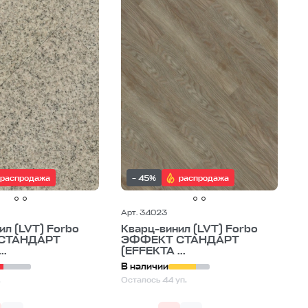
ая плитка 5 мм
Дороже
43 класс
овая плитка 32 класс
распродажа
– 45%
распродажа
Арт. 34023
ил (LVT) Forbo
Кварц-винил (LVT) Forbo
СТАНДАРТ
ЭФФЕКТ СТАНДАРТ
..
(EFFEKTA ...
В наличии
.
Осталось 44 уп.