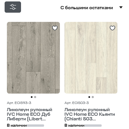
С большими остатками
С большими остатками
Дешевле
Дороже
Арт. ECI593-3
Арт. ECI503-3
Линолеум рулонный
Линолеум рулонный
IVC Home ECO Дуб
IVC Home ECO Кьянти
Либерти (Libert...
(Chianti 503...
В наличии
В наличии