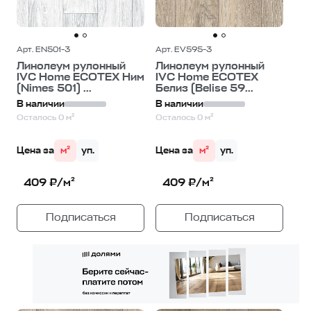
Арт. EN501-3
Арт. EV595-3
Линолеум рулонный
Линолеум рулонный
IVC Home ECOTEX Ним
IVC Home ECOTEX
(Nimes 501) ...
Белиз (Belise 59...
В наличии
В наличии
Осталось 0 м²
Осталось 0 м²
Цена за
м²
уп.
Цена за
м²
уп.
409 ₽/м²
409 ₽/м²
Подписаться
Подписаться