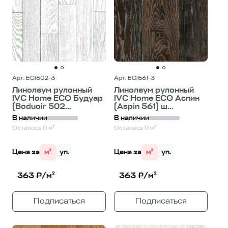
Арт. ECI502-3
Арт. ECI561-3
Линолеум рулонный
Линолеум рулонный
IVC Home ECO Будуар
IVC Home ECO Аспин
(Boduoir 502...
(Aspin 561) ш...
В наличии
В наличии
Осталось 0 м²
Осталось 0 м²
Цена за
м²
уп.
Цена за
м²
уп.
363 ₽/м²
363 ₽/м²
Подписаться
Подписаться