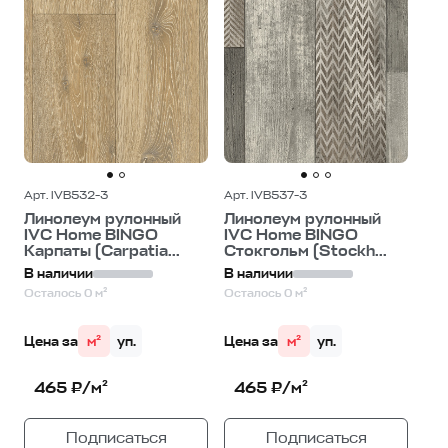
Арт. IVB532-3
Арт. IVB537-3
Линолеум рулонный
Линолеум рулонный
IVC Home BINGO
IVC Home BINGO
Карпаты (Carpatia...
Стокгольм (Stockh...
В наличии
В наличии
Осталось 0 м²
Осталось 0 м²
Цена за
м²
уп.
Цена за
м²
уп.
465 ₽/м²
465 ₽/м²
Подписаться
Подписаться