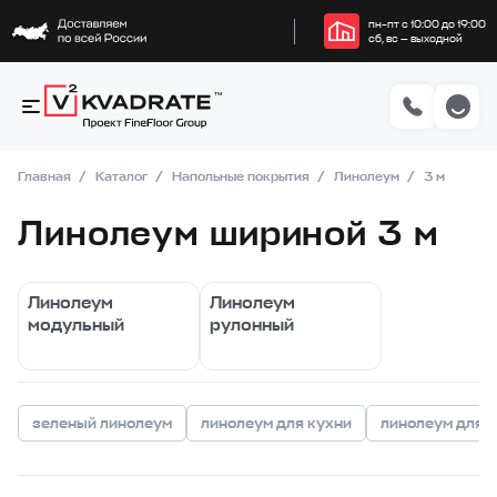
пн–пт с 10:00 до 19:00
сб, вс — выходной
Главная
Каталог
Напольные покрытия
Линолеум
3 м
Линолеум шириной 3 м
Линолеум
Линолеум
модульный
рулонный
зеленый линолеум
линолеум для кухни
линолеум для 