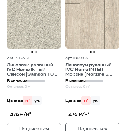
Арт. INT09-3
Арт. IN508-3
Линолеум рулонный
Линолеум рулонный
IVC Home INTER
IVC Home INTER
Самсон (Samson T0...
Морзин (Morzine 5...
В наличии
В наличии
Осталось 0 м²
Осталось 0 м²
Цена за
м²
уп.
Цена за
м²
уп.
476 ₽/м²
476 ₽/м²
Подписаться
Подписаться