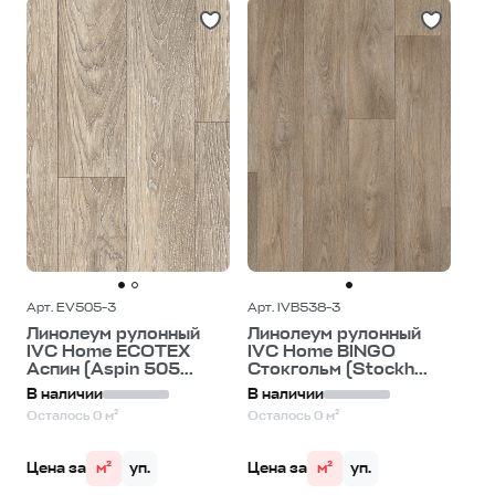
Арт. EV505-3
Арт. IVB538-3
Линолеум рулонный
Линолеум рулонный
IVC Home ECOTEX
IVC Home BINGO
Аспин (Aspin 505...
Стокгольм (Stockh...
В наличии
В наличии
Осталось 0 м²
Осталось 0 м²
Цена за
м²
уп.
Цена за
м²
уп.