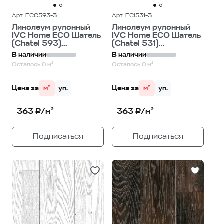
Арт. ECC593-3
Арт. ECI531-3
Линолеум рулонный
Линолеум рулонный
IVC Home ECO Шатель
IVC Home ECO Шатель
(Chatel 593)...
(Chatel 531)...
В наличии
В наличии
Осталось 0 м²
Осталось 0 м²
Цена за
м²
уп.
Цена за
м²
уп.
363 ₽/м²
363 ₽/м²
Подписаться
Подписаться