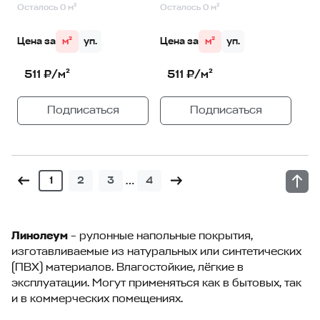
Осталось 0 м²
Осталось 0 м²
Цена за
м²
уп.
Цена за
м²
уп.
511 ₽/м²
511 ₽/м²
Подписаться
Подписаться
…
1
2
3
4
Линолеум
– рулонные напольные покрытия,
изготавливаемые из натуральных или синтетических
(ПВХ) материалов. Влагостойкие, лёгкие в
эксплуатации. Могут применяться как в бытовых, так
и в коммерческих помещениях.