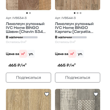
Арт. IVB534-3
Арт. IVB544-3
Линолеум рулонный
Линолеум рулонный
IVC Home BINGO
IVC Home BINGO
Шавин (Chavin 534...
Карпаты (Carpatia...
В наличии
В наличии
Осталось 0 м²
Осталось 0 м²
Цена за
м²
уп.
Цена за
м²
уп.
465 ₽/м²
465 ₽/м²
Подписаться
Подписаться