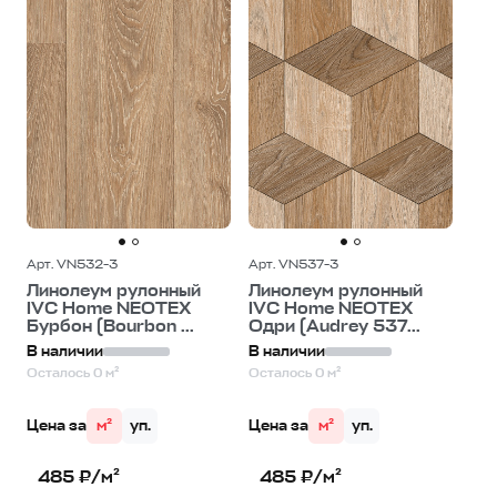
Арт. VN532-3
Арт. VN537-3
Линолеум рулонный
Линолеум рулонный
IVC Home NEOTEX
IVC Home NEOTEX
Бурбон (Bourbon ...
Одри (Audrey 537...
В наличии
В наличии
Осталось 0 м²
Осталось 0 м²
Цена за
м²
уп.
Цена за
м²
уп.
485 ₽/м²
485 ₽/м²