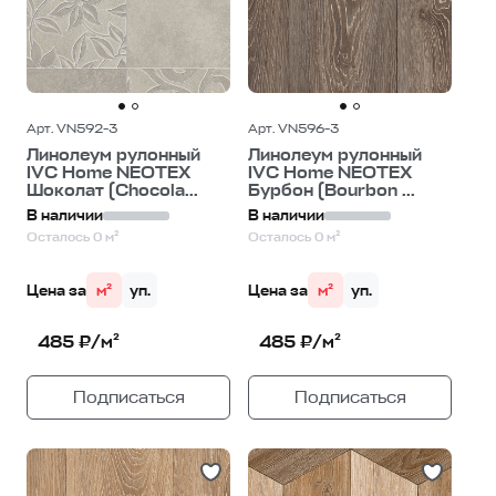
Арт. VN592-3
Арт. VN596-3
Линолеум рулонный
Линолеум рулонный
IVC Home NEOTEX
IVC Home NEOTEX
Шоколат (Chocola...
Бурбон (Bourbon ...
В наличии
В наличии
Осталось 0 м²
Осталось 0 м²
Цена за
м²
уп.
Цена за
м²
уп.
485 ₽/м²
485 ₽/м²
Подписаться
Подписаться