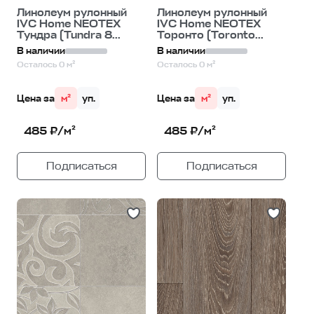
Линолеум рулонный
Линолеум рулонный
IVC Home NEOTEX
IVC Home NEOTEX
Тундра (Tundra 8...
Торонто (Toronto...
В наличии
В наличии
Осталось 0 м²
Осталось 0 м²
Цена за
м²
уп.
Цена за
м²
уп.
485 ₽/м²
485 ₽/м²
Подписаться
Подписаться