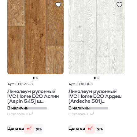
Арт. ECI545-3
Арт. ECI501-3
Линолеум рулонный
Линолеум рулонный
IVC Home ECO Аспин
IVC Home ECO Ардеш
(Aspin 545) ш...
(Ardeche 501)...
В наличии
В наличии
Осталось 0 м²
Осталось 0 м²
Цена за
м²
уп.
Цена за
м²
уп.