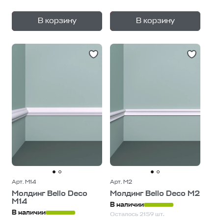
+
+
—
—
В корзину
В корзину
1
уп.
1
уп.
Арт. М14
Арт. М2
Молдинг Bello Deco
Молдинг Bello Deco М2
М14
В наличии
В наличии
Осталось 2159 шт.