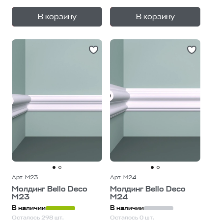
+
+
—
—
В корзину
В корзину
1
уп.
1
уп.
Арт. М23
Арт. М24
Молдинг Bello Deco
Молдинг Bello Deco
М23
М24
В наличии
В наличии
Осталось 298 шт.
Осталось 0 шт.