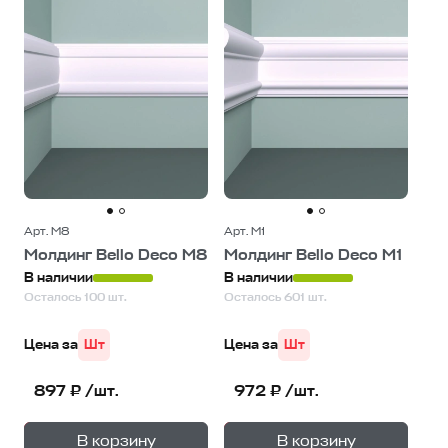
Арт. М8
Арт. М1
Молдинг Bello Deco М8
Молдинг Bello Deco М1
В наличии
В наличии
Осталось 100 шт.
Осталось 601 шт.
Цена за
Шт
Цена за
Шт
897 ₽ /шт.
972 ₽ /шт.
+
+
—
—
В корзину
В корзину
1
уп.
1
уп.