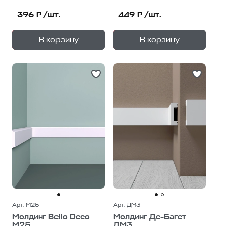
396 ₽ /шт.
449 ₽ /шт.
+
+
—
—
В корзину
В корзину
1
уп.
1
уп.
Арт. М25
Арт. ДМ3
Молдинг Bello Deco
Молдинг Де-Багет
М25
ДМ3