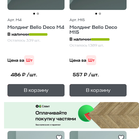
Арт. М4
Арт. М15
Молдинг Bello Deco М4
Молдинг Bello Deco
М15
В наличии
В наличии
Осталось 339 шт.
Осталось 1389 шт.
Цена за
Шт
Цена за
Шт
486 ₽ /шт.
557 ₽ /шт.
+
+
—
—
В корзину
В корзину
1
уп.
1
уп.