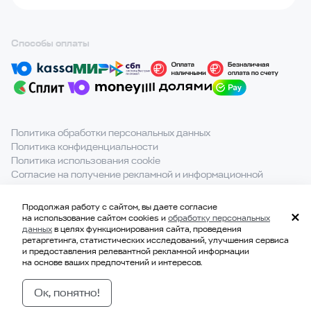
Способы оплаты
Политика обработки персональных данных
Политика конфиденциальности
Политика использования cookie
Согласие на получение рекламной и информационной
рассылки
Продолжая работу с сайтом, вы даете согласие
При полном или частичном использовании материалов с
на использование сайтом cookies и
обработку персональных
сайта ссылка на источник обязательна.
данных
в целях функционирования сайта, проведения
ретаргетинга, статистических исследований, улучшения сервиса
и предоставления релевантной рекламной информации
на основе ваших предпочтений и интересов.
© 2021-2026, ООО «ВКВАДРАТЕ»
ИНН 7814707183
Ок, понятно!
ОГРН 1177847328229