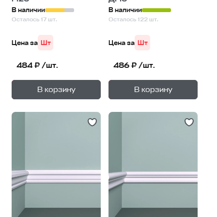
В наличии
В наличии
Осталось 17 шт.
Осталось 122 шт.
Цена за
Шт
Цена за
Шт
484 ₽ /шт.
486 ₽ /шт.
+
+
—
—
В корзину
В корзину
1
уп.
1
уп.