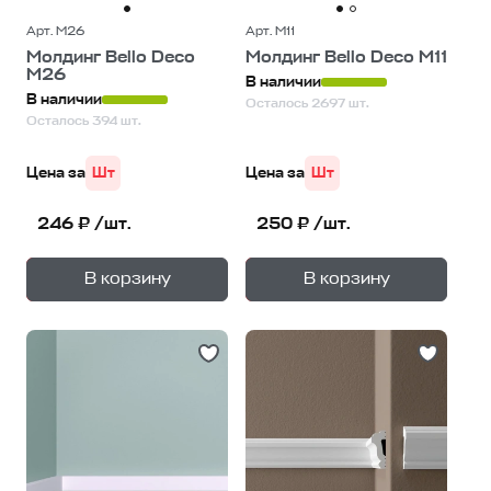
Арт. М26
Арт. М11
Молдинг Bello Deco
Молдинг Bello Deco М11
М26
В наличии
В наличии
Осталось 2697 шт.
Осталось 394 шт.
Цена за
Шт
Цена за
Шт
246 ₽ /шт.
250 ₽ /шт.
+
+
—
—
В корзину
В корзину
1
уп.
1
уп.