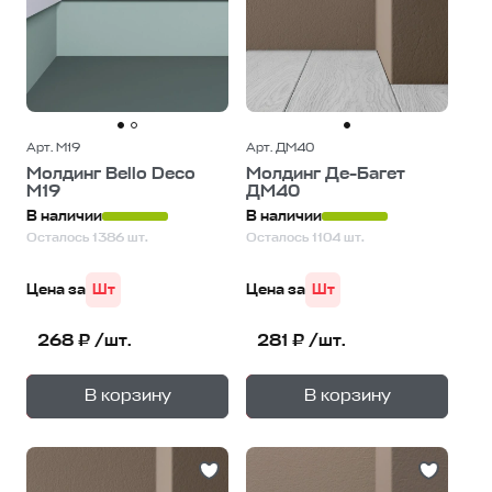
Арт. М19
Арт. ДМ40
Молдинг Bello Deco
Молдинг Де-Багет
М19
ДМ40
В наличии
В наличии
Осталось 1386 шт.
Осталось 1104 шт.
Цена за
Шт
Цена за
Шт
268 ₽ /шт.
281 ₽ /шт.
+
+
—
—
В корзину
В корзину
1
уп.
1
уп.