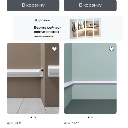
+
+
—
—
В корзину
В корзину
1
уп.
1
уп.
Арт. ДМ1
Арт. М27