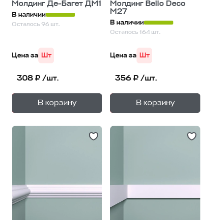
Молдинг Де-Багет ДМ1
Молдинг Bello Deco
М27
В наличии
В наличии
Осталось 96 шт.
Осталось 164 шт.
Цена за
Шт
Цена за
Шт
308 ₽ /шт.
356 ₽ /шт.
+
+
—
—
В корзину
В корзину
1
уп.
1
уп.