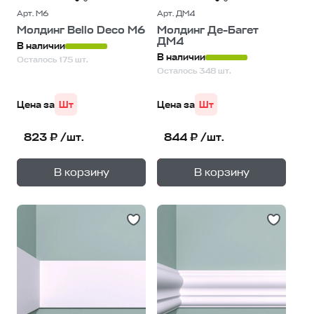
Арт. М6
Арт. ДМ4
Молдинг Bello Deco М6
Молдинг Де-Багет
ДМ4
В наличии
В наличии
Осталось 175 шт.
Осталось 348 шт.
Цена за
Шт
Цена за
Шт
823 ₽ /шт.
844 ₽ /шт.
+
+
—
—
В корзину
В корзину
1
уп.
1
уп.