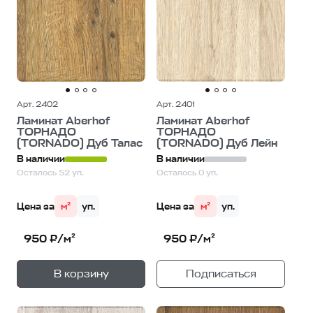
Арт. 2402
Арт. 2401
Ламинат Aberhof
Ламинат Aberhof
ТОРНАДО
ТОРНАДО
(TORNADO) Дуб Талас
(TORNADO) Дуб Лейн
В наличии
В наличии
Осталось 52 уп.
Осталось 0 уп.
Цена за
м²
уп.
Цена за
м²
уп.
950 ₽/м²
950 ₽/м²
+
—
В корзину
Подписаться
1
уп.