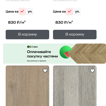
Осталось 948 уп.
Осталось 870 уп.
Цена за
м²
уп.
Цена за
м²
уп.
830 ₽/м²
830 ₽/м²
+
+
—
—
В корзину
В корзину
1
уп.
1
уп.