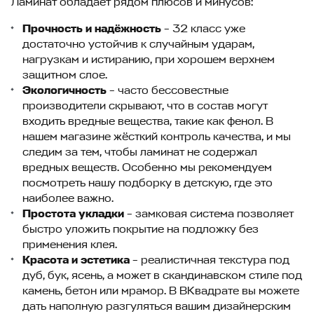
Ламинат обладает рядом плюсов и минусов:
Прочность и надёжность
– 32 класс уже
достаточно устойчив к случайным ударам,
нагрузкам и истиранию, при хорошем верхнем
защитном слое.
Экологичность
– часто бессовестные
производители скрывают, что в состав могут
входить вредные вещества, такие как фенол. В
нашем магазине жёсткий контроль качества, и мы
следим за тем, чтобы ламинат не содержал
вредных веществ. Особенно мы рекомендуем
посмотреть нашу подборку в детскую, где это
наиболее важно.
Простота укладки
– замковая система позволяет
быстро уложить покрытие на подложку без
применения клея.
Красота и эстетика
– реалистичная текстура под
дуб, бук, ясень, а может в скандинавском стиле под
камень, бетон или мрамор. В ВКвадрате вы можете
дать наполную разгуляться вашим дизайнерским