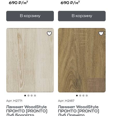
690 ₽/м²
690 ₽/м²
+
+
—
—
В корзину
В корзину
1
уп.
1
уп.
Арт. H2771
Арт. H2187
Ламинат WoodStyle
Ламинат WoodStyle
ПРОНТО (PRONTO)
ПРОНТО (PRONTO)
Дуб Боргетто
Дуб Орвието