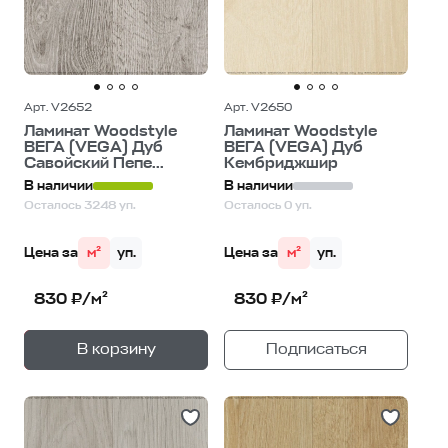
Арт. V2652
Арт. V2650
Ламинат Woodstyle
Ламинат Woodstyle
ВЕГА (VEGA) Дуб
ВЕГА (VEGA) Дуб
Савойский Пепе...
Кембриджшир
В наличии
В наличии
Осталось 3248 уп.
Осталось 0 уп.
Цена за
м²
уп.
Цена за
м²
уп.
830 ₽/м²
830 ₽/м²
+
—
В корзину
Подписаться
1
уп.