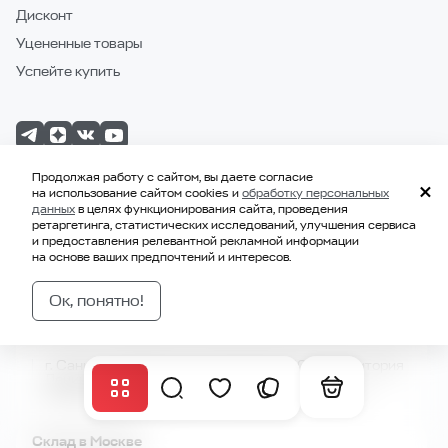
Дисконт
Уцененные товары
Успейте купить
Продолжая работу с сайтом, вы даете согласие
на использование сайтом cookies и
обработку персональных
данных
в целях функционирования сайта, проведения
IT Шоурум в Санкт-Петербурге
ретаргетинга, статистических исследований, улучшения сервиса
и предоставления релевантной рекламной информации
г. Санкт-Петербург, Коломяжский пр.10Э (территория
на основе ваших предпочтений и интересов.
Ленинградского Северного Завода)
Пн. —Пт.: с 10:00 до 19:00
Сб. —Вс.: выходной
Ок, понятно!
Склад в Санкт-Петербурге
г. Санкт-Петербург, Коломяжский пр.10Э (территория
Ленинградского Северного Завода)
Время выдачи заказов: с 12:00 до 17:00 (пн-пт)
Склад в Москве