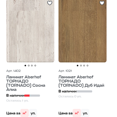
Арт. 1402
Арт. 1021
Ламинат Aberhof
Ламинат Aberhof
ТОРНАДО
ТОРНАДО
(TORNADO) Сосна
(TORNADO) Дуб Идай
Апиа
В наличии
В наличии
Осталось 0 уп.
Осталось 1 уп.
Цена за
м²
уп.
Цена за
м²
уп.