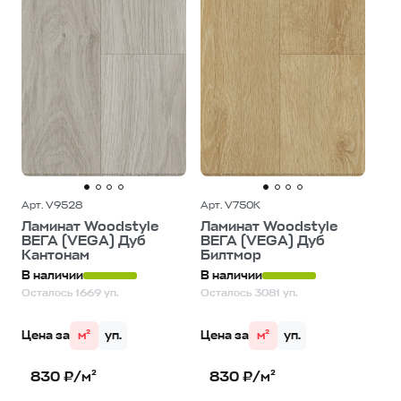
Арт. V9528
Арт. V750K
Ламинат Woodstyle
Ламинат Woodstyle
ВЕГА (VEGA) Дуб
ВЕГА (VEGA) Дуб
Кантонам
Билтмор
В наличии
В наличии
Осталось 1669 уп.
Осталось 3081 уп.
Цена за
м²
уп.
Цена за
м²
уп.
830 ₽/м²
830 ₽/м²