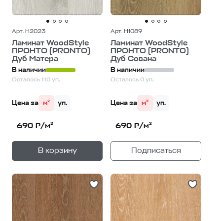
Арт. H2023
Арт. H1089
Ламинат WoodStyle
Ламинат WoodStyle
ПРОНТО (PRONTO)
ПРОНТО (PRONTO)
Дуб Матера
Дуб Сована
В наличии
В наличии
Осталось 110 уп.
Осталось 0 уп.
Цена за
м²
уп.
Цена за
м²
уп.
690 ₽/м²
690 ₽/м²
+
—
В корзину
Подписаться
1
уп.