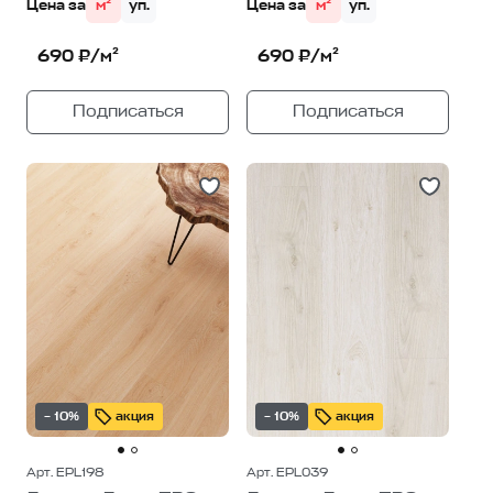
Цена за
м²
уп.
Цена за
м²
уп.
690 ₽/м²
690 ₽/м²
Подписаться
Подписаться
– 10%
акция
– 10%
акция
Арт. EPL198
Арт. EPL039