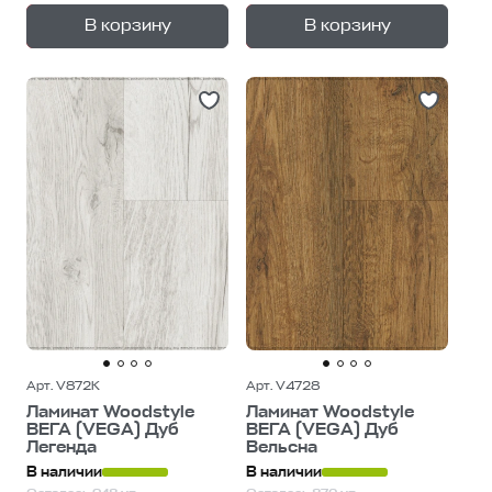
+
+
—
—
В корзину
В корзину
1
уп.
1
уп.
Арт. V872K
Арт. V4728
Ламинат Woodstyle
Ламинат Woodstyle
ВЕГА (VEGA) Дуб
ВЕГА (VEGA) Дуб
Легенда
Вельсна
В наличии
В наличии