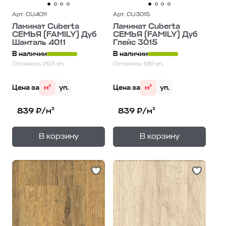
Арт. CU4011
Арт. CU3015
Ламинат Cuberta
Ламинат Cuberta
СЕМЬЯ (FAMILY) Дуб
СЕМЬЯ (FAMILY) Дуб
Шанталь 4011
Глейс 3015
В наличии
В наличии
Осталось 203 уп.
Осталось 180 уп.
Цена за
м²
уп.
Цена за
м²
уп.
839 ₽/м²
839 ₽/м²
+
+
—
—
В корзину
В корзину
1
уп.
1
уп.