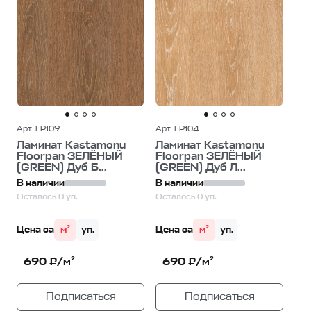
Арт. FP109
Арт. FP104
Ламинат Kastamonu
Ламинат Kastamonu
Floorpan ЗЕЛЁНЫЙ
Floorpan ЗЕЛЁНЫЙ
(GREEN) Дуб Б...
(GREEN) Дуб Л...
В наличии
В наличии
Осталось 0 уп.
Осталось 0 уп.
Цена за
м²
уп.
Цена за
м²
уп.
690 ₽/м²
690 ₽/м²
Подписаться
Подписаться