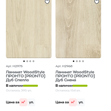
Дороже
Арт. H2975
Арт. H2968
Ламинат WoodStyle
Ламинат WoodStyle
ПРОНТО (PRONTO)
ПРОНТО (PRONTO)
Дуб Спелло
Дуб Сиена
В наличии
В наличии
Осталось 395 уп.
Осталось 154 уп.
Цена за
м²
уп.
Цена за
м²
уп.