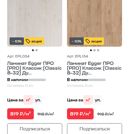
– 10%
акция
– 10%
акция
Арт. EPL034
Арт. EPL134
Ламинат Egger ПРО
Ламинат Egger ПРО
(PRO) Классик (Classic
(PRO) Классик (Classic
8-32) Ду...
8-32) Ду...
В наличии
В наличии
Осталось 0 уп.
Осталось 0 уп.
Цена за
м²
уп.
Цена за
м²
уп.
819 ₽/м²
819 ₽/м²
910 ₽/м²
910 ₽/м²
Подписаться
Подписаться