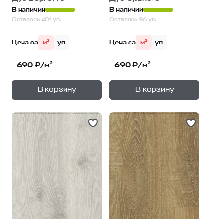
В наличии
В наличии
Осталось 401 уп.
Осталось 96 уп.
Цена за
м²
уп.
Цена за
м²
уп.
690 ₽/м²
690 ₽/м²
+
+
—
—
В корзину
В корзину
1
уп.
1
уп.