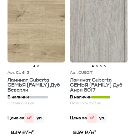
Арт. CU4113
Арт. CU8017
Ламинат Cuberta
Ламинат Cuberta
СЕМЬЯ (FAMILY) Дуб
СЕМЬЯ (FAMILY) Дуб
Беверли
Анри 8017
В наличии
В наличии
Осталось 0 уп.
Осталось 227 уп.
Цена за
м²
уп.
Цена за
м²
уп.
839 ₽/м²
839 ₽/м²