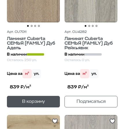
Арт. CU7011
Арт. CU4282
Ламинат Cuberta
Ламинат Cuberta
СЕМЬЯ (FAMILY) Дуб
СЕМЬЯ (FAMILY) Дуб
Адель
Рейкьявик
В наличии
В наличии
Осталось 250 уп.
Осталось 0 уп.
Цена за
м²
уп.
Цена за
м²
уп.
839 ₽/м²
839 ₽/м²
+
—
В корзину
Подписаться
1
уп.