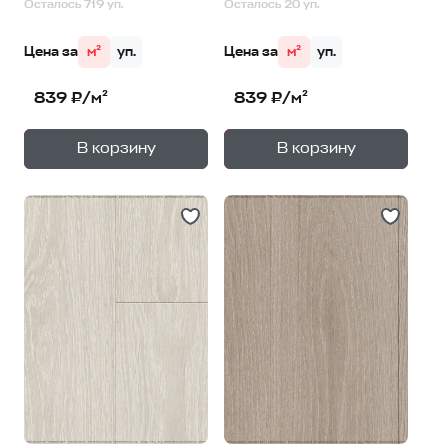
Осталось 719 уп.
Осталось 20 уп.
Цена за
м²
уп.
Цена за
м²
уп.
839 ₽/м²
839 ₽/м²
+
+
—
—
В корзину
В корзину
1
уп.
1
уп.