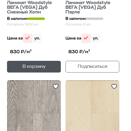
Ламинат Woodstyle
Ламинат Woodstyle
ВЕГА (VEGA) Дуб
ВЕГА (VEGA) Дуб
Снежный Холм
Пэрле
В наличии
В наличии
Осталось 5051 уп.
Осталось 0 уп.
Цена за
м²
уп.
Цена за
м²
уп.
830 ₽/м²
830 ₽/м²
+
—
В корзину
Подписаться
1
уп.