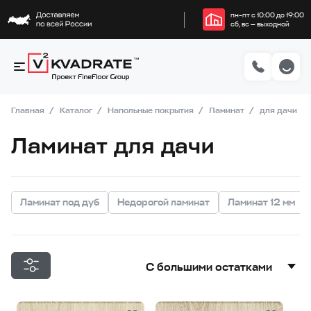
пн–пт с 10:00 до 19:00
сб, вс — выходной
Главная
Каталог
Напольные покрытия
Ламинат
для дачи
Ламинат для дачи
Ламинат под дуб
Недорогой ламинат
Ламинат 12 мм
С большими остатками
С большими остатками
Дешевле