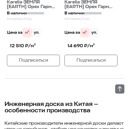
Karelia ЗЕМЛЯ
Karelia ЗЕМЛЯ
(EARTH) Орех Гарм...
(EARTH) Орех Гарм...
В наличии
В наличии
Осталось 0 уп.
Осталось 0 уп.
Цена за
м²
уп.
Цена за
м²
уп.
12 510 ₽/м²
14 690 ₽/м²
Подписаться
Подписаться
Инженерная доска из Китая —
особенности производства
Китайские производители инженерной доски делают
упор на серийность, стабильное качество и понятные