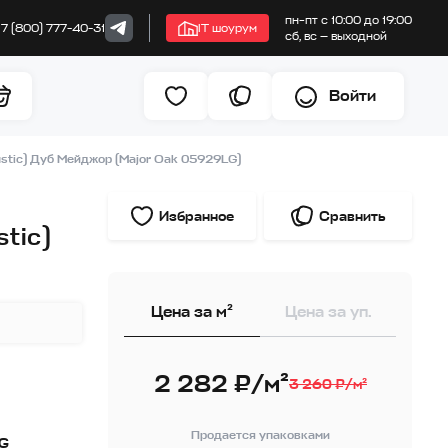
пн–пт с 10:00 до 19:00
+7 (800) 777-40-31
IT шоурум
сб, вс — выходной
Войти
stic) Дуб Мейджор (Major Oak 05929LG)
Избранное
Сравнить
tic)
Цена за м²
Цена за уп.
2 282 ₽/м²
3 260 ₽/м²
Продается упаковками
G