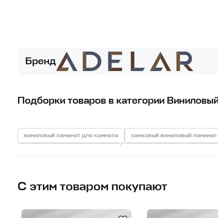
Бренд
Подборки товаров в категории Виниловый
виниловый ламинат для комнаты
замковый виниловый ламинат
виниловый ламинат для ванной
виниловый ламинат для дома
виниловый ламинат для дачи
виниловый ламинат для спальни
виниловый ламинат 4 мм
виниловый ламинат для кухни
вин
С этим товаром покупают
виниловый ламинат под дерево
виниловый ламинат под бетон