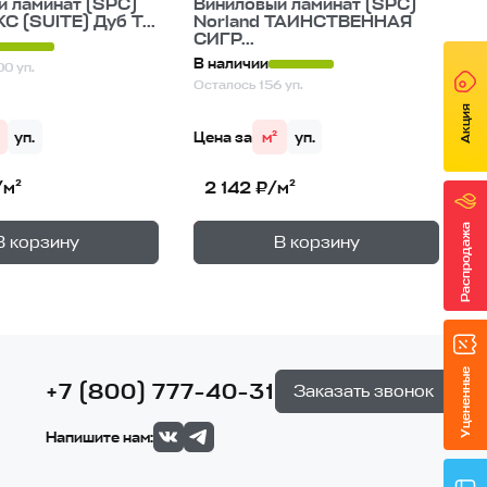
й ламинат (SPC)
Виниловый ламинат (SPC)
С (SUITE) Дуб Т...
Norland ТАИНСТВЕННАЯ
СИГР...
В наличии
0 уп.
Осталось 156 уп.
Акция
уп.
Цена за
м²
уп.
/м²
2 142 ₽/м²
+
+
Распродажа
—
—
не
В корзине
В корзину
В корзину
1
уп.
1
уп.
Уцененные
+7 (800) 777-40-31
Заказать звонок
Напишите нам: