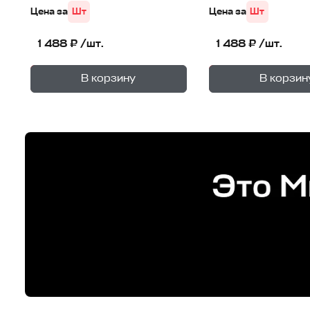
Цена за
Шт
Цена за
Шт
1 488 ₽ /шт.
1 488 ₽ /шт.
+
—
—
В корзине
В корзине
В корзину
В корзин
1
уп.