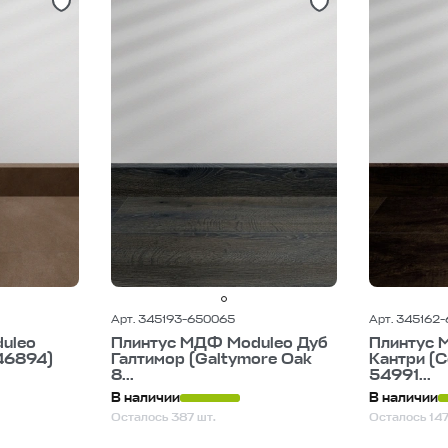
Арт. 345193-650065
Арт. 345162
uleo
Плинтус МДФ Moduleo Дуб
Плинтус 
 46894)
Галтимор (Galtymore Oak
Кантри (C
8...
54991...
В наличии
В наличии
Осталось 387 шт.
Осталось 147