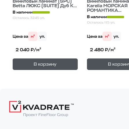
Виниловый ламинат (SPC)
Виниловый ламина
Betta ЛЮКС (SUITE) Дуб К...
Karelia МОРСКАЯ
РОМАНТИКА...
В наличии
В наличии
Осталось 3245 уп.
Осталось 115 уп.
Цена за
м²
уп.
Цена за
м²
уп.
2 040 ₽/м²
2 480 ₽/м²
+
—
—
В корзине
В корзине
В корзину
В корзин
1
уп.