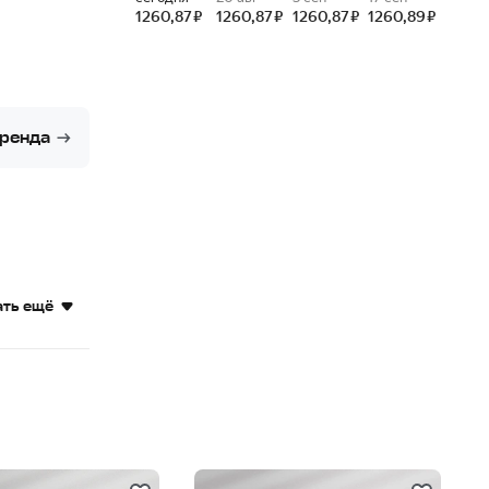
бренда
ать ещё