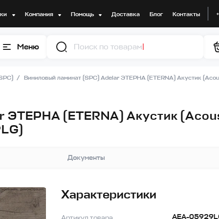
дки
Компания
Помощь
Доставка
Блог
Контакты
Меню
Поиск п
(SPC)
Виниловый ламинат (SPC) Adelar ЭТЕРНА (ETERNA) Акустик (Acou
r ЭТЕРНА (ETERNA) Акустик (Acous
9LG)
Документы
Характеристики
AEA-05929L
Артикул товара