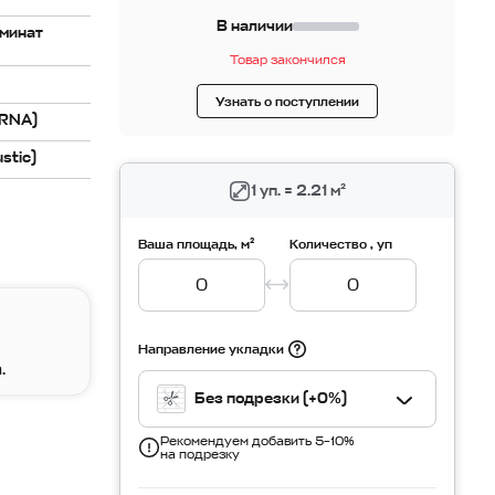
В наличии
минат
Товар закончился
Узнать о поступлении
RNA)
stic)
1 уп. = 2.21 м²
Ваша площадь, м²
Количество , уп
Направление укладки
.
Без подрезки (+0%)
Рекомендуем добавить 5–10%
на подрезку