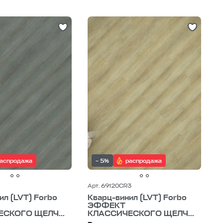
рцвиниловая плитка для гостиной
С большими остатками
иловая плитка под камень
Дешевле
ая плитка 5 мм
Дороже
43 класс
овая плитка 32 класс
аспродажа
– 5%
распродажа
Арт. 69120CR3
ил (LVT) Forbo
Кварц-винил (LVT) Forbo
ЭФФЕКТ
СКОГО ЩЕЛЧ...
КЛАССИЧЕСКОГО ЩЕЛЧ...