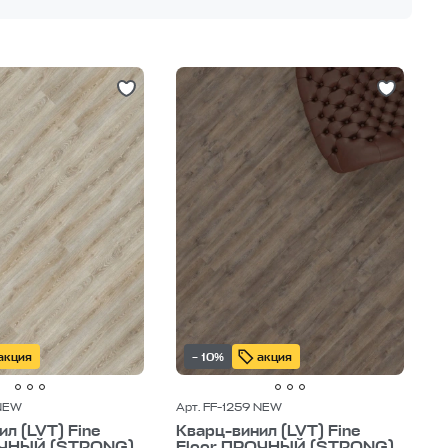
акция
– 10%
акция
 NEW
Арт. FF-1259 NEW
л (LVT) Fine
Кварц-винил (LVT) Fine
ОЧНЫЙ (STRONG)
Floor ПРОЧНЫЙ (STRONG)