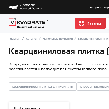
Акции и ски
Каталог
Главная
Каталог
Напольные покрытия
Кварцвиниловая пли
Кварцвиниловая плитка 
Кварцвиниловая плитка толщиной 4 мм — это прочное
расслаивается и подходит для систем тёплого пола.
кварцвиниловая плитка для комнаты
клеевая кварцви
кварцвиниловая плитка с подложкой
влагостойкая кв
кварцвиниловая плитка с 4V фаской
кварцвиниловая п