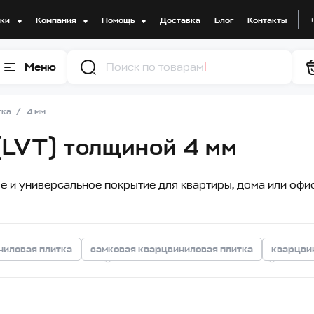
дки
Компания
Помощь
Доставка
Блог
Контакты
Меню
Поиск по товарам
тка
4 мм
(LVT) толщиной 4 мм
 и универсальное покрытие для квартиры, дома или офис
ниловая плитка
замковая кварцвиниловая плитка
кварцвин
арцвиниловая плитка
серая кварцвиниловая плитка
белая 
литка с 2V фаской
кварцвиниловая плитка для ванной
ква