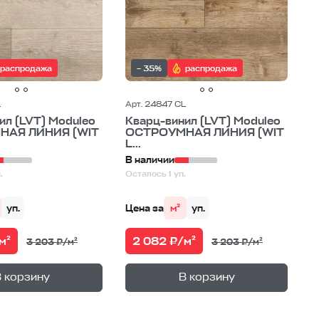
распродажа
– 35%
распродажа
L
Арт. 24847 CL
ил (LVT) Moduleo
Кварц-винил (LVT) Moduleo
НАЯ ЛИНИЯ (WIT
ОСТРОУМНАЯ ЛИНИЯ (WIT
L...
В наличии
.
Осталось 1 уп.
уп.
Цена за
м²
уп.
м²
2 082 ₽/м²
3 203 ₽/м²
3 203 ₽/м²
+
+
—
—
не
В корзине
 корзину
В корзину
1
уп.
1
уп.