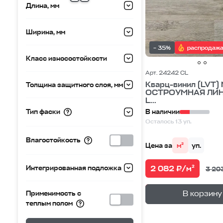
Длина, мм
Ширина, мм
– 35%
распродаж
Класс износостойкости
Арт. 24242 CL
Кварц-винил (LVT)
Толщина защитного слоя, мм
ОСТРОУМНАЯ ЛИН
L...
Тип фаски
В наличии
Осталось 13 уп.
Влагостойкость
Цена за
м²
уп.
Интегрированная подложка
2 082 ₽/м²
3 20
—
В корзине
В корзину
Применимость с
теплым полом