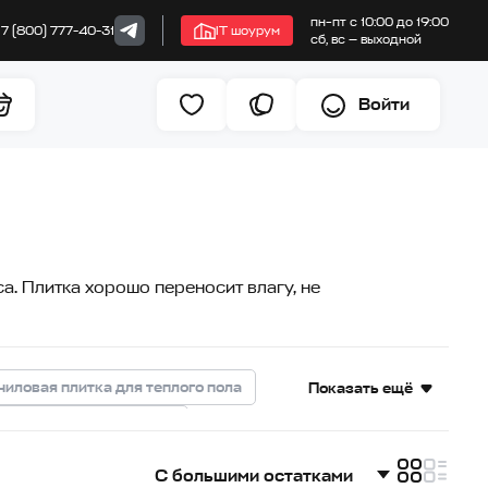
пн–пт с 10:00 до 19:00
+7 (800) 777-40-31
IT шоурум
сб, вс — выходной
Войти
а. Плитка хорошо переносит влагу, не
иловая плитка для теплого пола
Показать ещё
кварцвиниловая плитка
рцвиниловая плитка для дома
С большими остатками