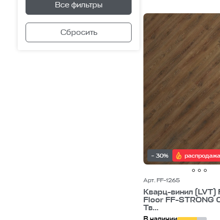
Все фильтры
– 30%
распродаж
Арт. FF-1265
Кварц-винил (LVT) 
Floor FF-STRONG 
Тв...
В наличии