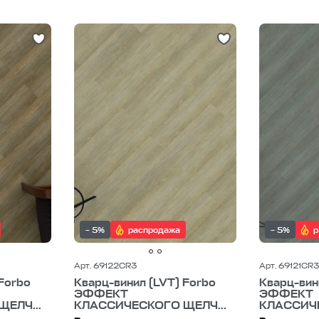
 плитка для дачи
кварцвиниловая плитка для спальни
ква
ка для кухни
кварцвиниловая плитка под металл
кварцвин
литка под бетон
кварцвиниловая плитка 6 мм
кварцвинилов
3 мм
кварцвиниловая плитка 2 мм
кварцвиниловая плитка 
тка 34 класс
кварцвиниловая плитка 33 класс
кварцвинил
– 5%
распродажа
– 5%
р
Арт. 69122CR3
Арт. 69121CR3
Forbo
Кварц-винил (LVT) Forbo
Кварц-вин
ЭФФЕКТ
ЭФФЕКТ
ЕЛЧ...
КЛАССИЧЕСКОГО ЩЕЛЧ...
КЛАССИЧЕ