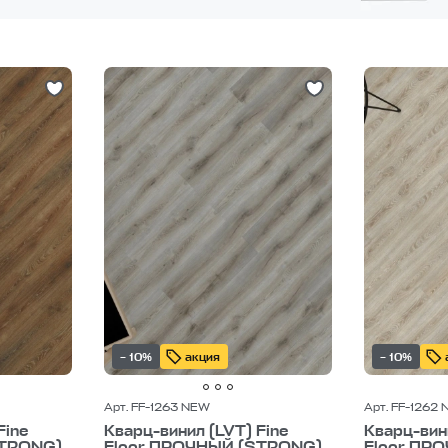
– 10%
акция
– 10%
Арт. FF-1263 NEW
Арт. FF-1262
Fine
Кварц-винил (LVT) Fine
Кварц-вини
STRONG)
Floor ПРОЧНЫЙ (STRONG)
Floor ПР