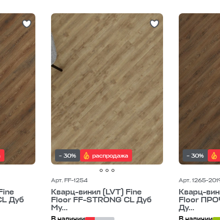
а
– 30%
распродажа
– 30%
Арт. FF-1254
Арт. 1265-201
Fine
Кварц-винил (LVT) Fine
Кварц-вини
CL Дуб
Floor FF-STRONG CL Дуб
Floor ПР
Му...
Ду...
В наличии
В наличии