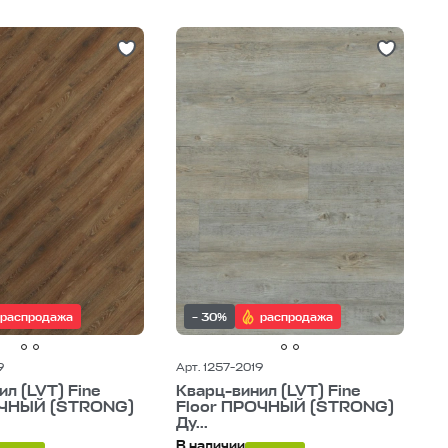
распродажа
– 30%
распродажа
9
Арт. 1257-2019
л (LVT) Fine
Кварц-винил (LVT) Fine
ОЧНЫЙ (STRONG)
Floor ПРОЧНЫЙ (STRONG)
Ду...
В наличии