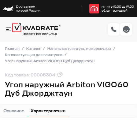
пн–пт с 10:00 до 19:00
сб, вс — выходной
Главная
Каталог
Напольные плинтусы и аксессуары
Комплектующие для плинтусов
Угол наружный Arbiton VIGO60 Дуб Джорджтаун
Код товара: 00005384
Угол наружный Arbiton VIGO60
Дуб Джорджтаун
Описание
Характеристики