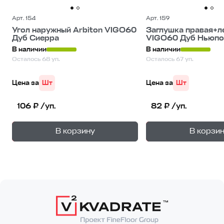
Арт. 154
Арт. 159
Угол наружный Arbiton VIGO60
Заглушка правая+ле
Дуб Сиерра
VIGO60 Дуб Ньюпо
В наличии
В наличии
Осталось 68 уп.
Осталось 67 уп.
Цена за
Шт
Цена за
Шт
106 ₽ /уп.
82 ₽ /уп.
+
—
—
В корзину
В корзи
1
уп.
1
уп