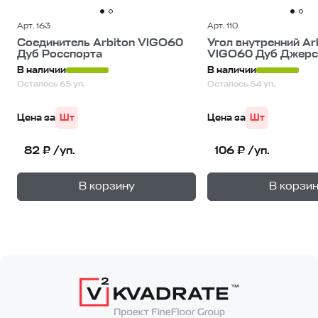
Арт. 163
Арт. 110
Соединитель Arbiton VIGO60
Угол внутренний Ar
Дуб Росспорта
VIGO60 Дуб Джерс
В наличии
В наличии
Осталось 65 уп.
Осталось 54 уп.
Цена за
Шт
Цена за
Шт
82 ₽ /уп.
106 ₽ /уп.
+
—
—
В корзину
В корзи
1
уп.
1
уп