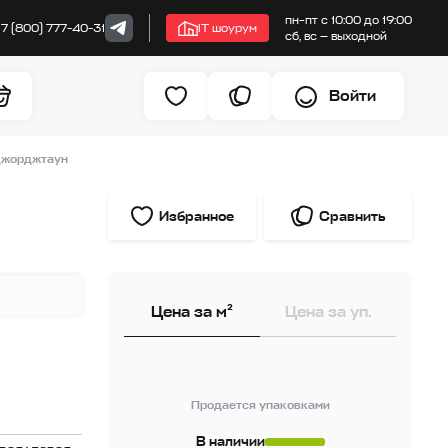
пн–пт с 10:00 до 19:00
+7 (800) 777-40-31
IT шоурум
сб, вс — выходной
Войти
Джорджтаун
Избранное
Сравнить
Цена за м²
Цена за уп.
Продается упаковками
В наличии