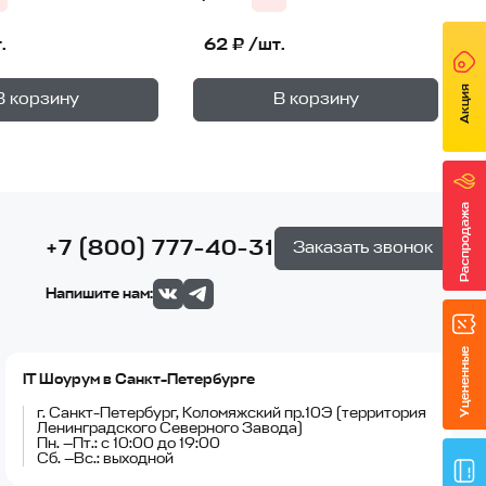
.
62 ₽ /шт.
+
+
—
—
Акция
не
В корзине
В корзину
В корзину
1
уп.
1
уп.
Распродажа
+7 (800) 777-40-31
Заказать звонок
Напишите нам:
Уцененные
IT Шоурум в Санкт-Петербурге
г. Санкт-Петербург, Коломяжский пр.10Э (территория
Ленинградского Северного Завода)
Пн. —Пт.: с 10:00 до 19:00
Сб. —Вс.: выходной