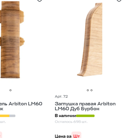
Арт. 72
ель Arbiton LM60
Заглушка правая Arbiton
ик
LM60 Дуб Бурбон
В наличии
шт.
Осталось 698 шт.
т
Цена за
Шт