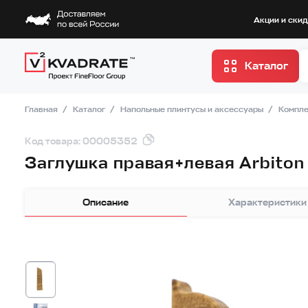
Акции и ски
Каталог
Главная
Каталог
Напольные плинтусы и аксессуары
Компле
Код товара: 00005352
Заглушка правая+левая Arbito
Описание
Характеристики