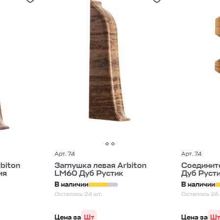
Арт. 74
Арт. 74
biton
Заглушка левая Arbiton
Соединит
ия
LM60 Дуб Рустик
Дуб Руст
В наличии
В наличии
Осталось 24 шт.
Осталось 26 
Цена за
Шт
Цена за
Ш