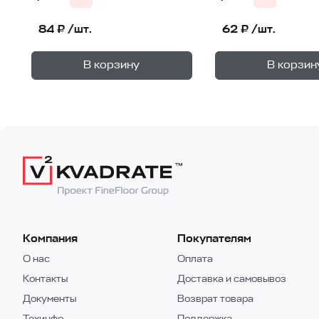
84 ₽ /шт.
62 ₽ /шт.
+
—
—
В корзине
В корзине
В корзину
В корзин
1
уп.
Компания
Покупателям
О нас
Оплата
Контакты
Доставка и самовывоз
Документы
Возврат товара
Техинфо
Поддержка