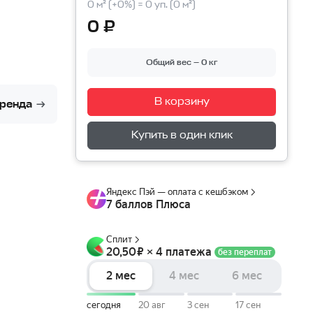
0 м² (+0%) = 0 уп. (0 м²)
0 ₽
Общий вес — 0 кг
В корзину
Перейти в корзину
бренда
Купить в один клик