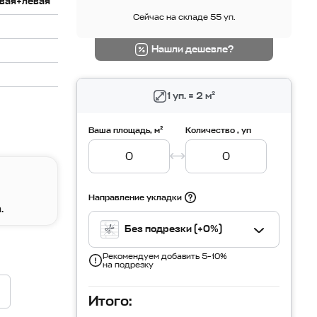
вая+левая
Сейчас на складе 55 уп.
Нашли дешевле?
1 уп. = 2 м²
Ваша площадь, м²
Количество , уп
Направление укладки
.
Без подрезки (+0%)
Рекомендуем добавить 5–10%
на подрезку
Итого: