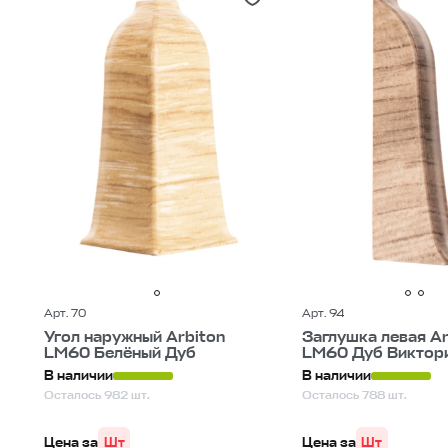
Арт. 70
Арт. 94
Угол наружный Arbiton
Заглушка левая Ar
LM60 Белёный Дуб
LM60 Дуб Виктор
В наличии
В наличии
Осталось 982 шт.
Осталось 788 шт.
Цена за
Шт
Цена за
Шт