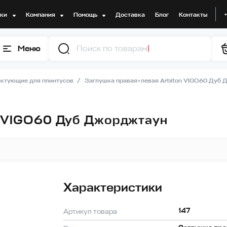
дки
Компания
Помощь
Доставка
Блог
Контакты
Меню
Поиск
ктующие для плинтусов
Заглушка правая+левая Arbiton VIGO60 Дуб 
n VIGO60 Дуб Джорджтаун
Характеристики
147
Артикул товара