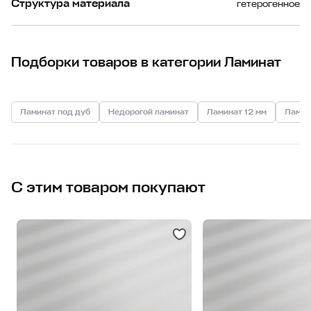
Структура материала
гетерогенное
Подборки товаров в категории Ламинат
Ламинат под дуб
Недорогой ламинат
Ламинат 12 мм
Ламин
С этим товаром покупают