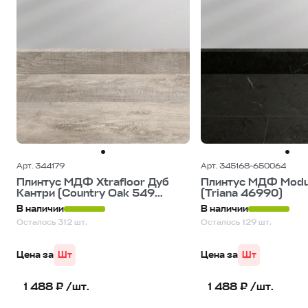
Арт. 344179
Арт. 345168-650064
Плинтус МДФ Xtrafloor Дуб
Плинтус МДФ Modu
Кантри (Country Oak 549...
(Triana 46990)
В наличии
В наличии
Осталось 312 шт.
Осталось 129 шт.
Цена за
Шт
Цена за
Шт
1 488 ₽ /шт.
1 488 ₽ /шт.