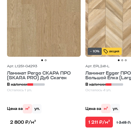
– 10%
акция
Арт. L1251-04293
Арт. EPL241-L
Ламинат Pergo СКАРА ПРО
Ламинат Egger ПРО
(SKARA PRO) Дуб Скаген
Большой Ёлка (Large
В наличии
В наличии
Осталось 1 уп.
Осталось 4 уп.
Цена за
м²
уп.
Цена за
м²
уп.
1 211 ₽/м²
2 800 ₽/м²
1 345 ₽