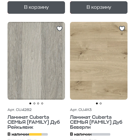
+
+
—
—
В корзину
В корзину
1
уп.
1
уп.
Арт. CU4282
Арт. CU4113
Ламинат Cuberta
Ламинат Cuberta
СЕМЬЯ (FAMILY) Дуб
СЕМЬЯ (FAMILY) Дуб
Рейкьявик
Беверли
В наличии
В наличии