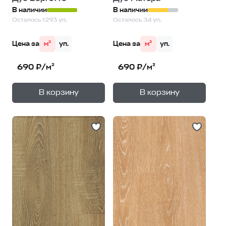
В наличии
В наличии
Осталось 1293 уп.
Осталось 34 уп.
Цена за
м²
уп.
Цена за
м²
уп.
690 ₽/м²
690 ₽/м²
+
+
—
—
В корзину
В корзину
1
уп.
1
уп.