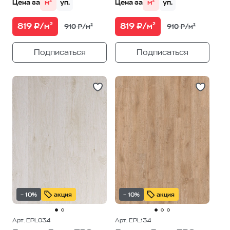
Цена за
м²
уп.
Цена за
м²
уп.
819 ₽/м²
819 ₽/м²
910 ₽/м²
910 ₽/м²
Подписаться
Подписаться
– 10%
акция
– 10%
акция
Арт. EPL034
Арт. EPL134