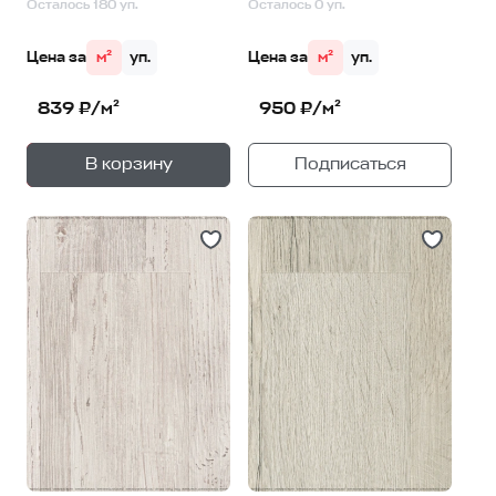
Осталось 180 уп.
Осталось 0 уп.
Цена за
м²
уп.
Цена за
м²
уп.
839 ₽/м²
950 ₽/м²
+
—
В корзину
Подписаться
1
уп.