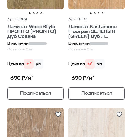
Арт. H1089
Арт. FP104
Ламинат WoodStyle
Ламинат Kastamonu
ПРОНТО (PRONTO)
Floorpan ЗЕЛЁНЫЙ
Дуб Сована
(GREEN) Дуб Л...
В наличии
В наличии
Осталось 0 уп.
Осталось 0 уп.
Цена за
м²
уп.
Цена за
м²
уп.
690 ₽/м²
690 ₽/м²
Подписаться
Подписаться