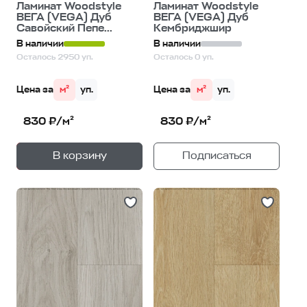
Ламинат Woodstyle
Ламинат Woodstyle
ВЕГА (VEGA) Дуб
ВЕГА (VEGA) Дуб
Савойский Пепе...
Кембриджшир
В наличии
В наличии
Осталось 2950 уп.
Осталось 0 уп.
Цена за
м²
уп.
Цена за
м²
уп.
830 ₽/м²
830 ₽/м²
+
—
В корзину
Подписаться
1
уп.