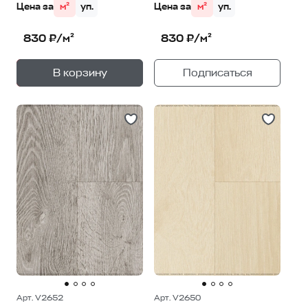
Цена за
м²
уп.
Цена за
м²
уп.
830 ₽/м²
830 ₽/м²
+
—
В корзину
Подписаться
1
уп.
Арт. V2652
Арт. V2650