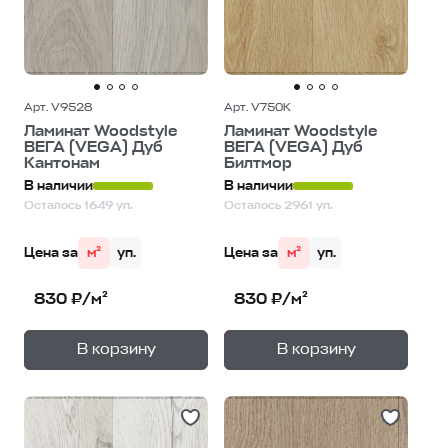
Арт. V9528
Арт. V750K
Ламинат Woodstyle
Ламинат Woodstyle
ВЕГА (VEGA) Дуб
ВЕГА (VEGA) Дуб
Кантонам
Билтмор
В наличии
В наличии
Осталось 1649 уп.
Осталось 2961 уп.
Цена за
м²
уп.
Цена за
м²
уп.
830 ₽/м²
830 ₽/м²
+
+
—
—
В корзину
В корзину
1
уп.
1
уп.