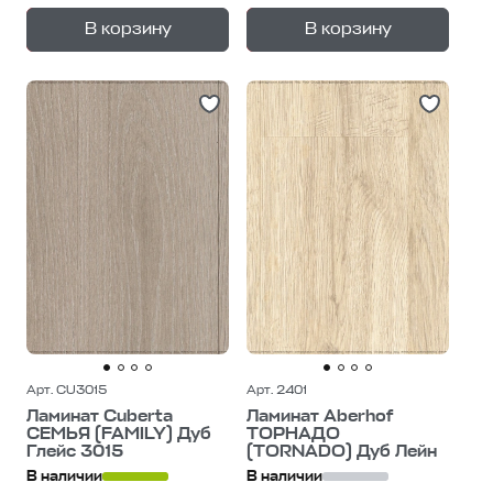
+
+
—
—
В корзину
В корзину
1
уп.
1
уп.
Арт. CU3015
Арт. 2401
Ламинат Cuberta
Ламинат Aberhof
СЕМЬЯ (FAMILY) Дуб
ТОРНАДО
Глейс 3015
(TORNADO) Дуб Лейн
В наличии
В наличии