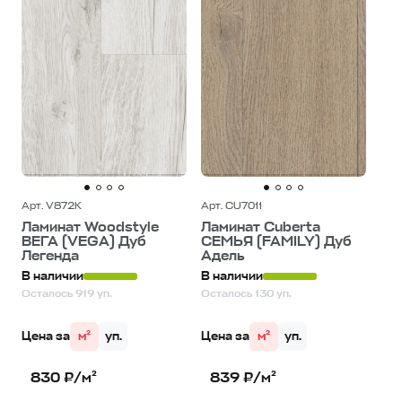
Арт. V872K
Арт. CU7011
Ламинат Woodstyle
Ламинат Cuberta
ВЕГА (VEGA) Дуб
СЕМЬЯ (FAMILY) Дуб
Легенда
Адель
В наличии
В наличии
Осталось 919 уп.
Осталось 130 уп.
Цена за
м²
уп.
Цена за
м²
уп.
830 ₽/м²
839 ₽/м²