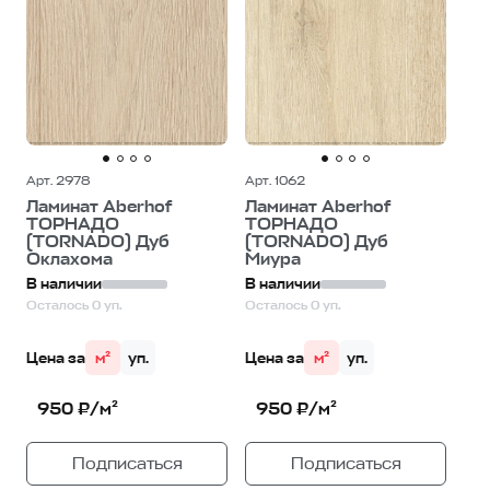
Арт. 2978
Арт. 1062
Ламинат Aberhof
Ламинат Aberhof
ТОРНАДО
ТОРНАДО
(TORNADO) Дуб
(TORNADO) Дуб
Оклахома
Миура
В наличии
В наличии
Осталось 0 уп.
Осталось 0 уп.
Цена за
м²
уп.
Цена за
м²
уп.
950 ₽/м²
950 ₽/м²
Подписаться
Подписаться