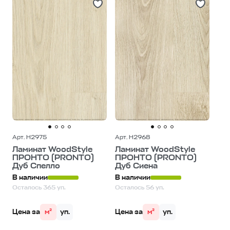
Дороже
Арт. H2975
Арт. H2968
Ламинат WoodStyle
Ламинат WoodStyle
ПРОНТО (PRONTO)
ПРОНТО (PRONTO)
Дуб Спелло
Дуб Сиена
В наличии
В наличии
Осталось 365 уп.
Осталось 56 уп.
Цена за
м²
уп.
Цена за
м²
уп.