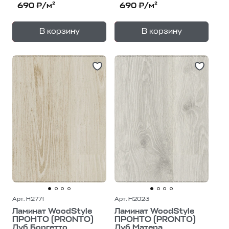
690 ₽/м²
690 ₽/м²
+
+
—
—
В корзину
В корзину
1
уп.
1
уп.
Арт. H2771
Арт. H2023
Ламинат WoodStyle
Ламинат WoodStyle
ПРОНТО (PRONTO)
ПРОНТО (PRONTO)
Дуб Боргетто
Дуб Матера