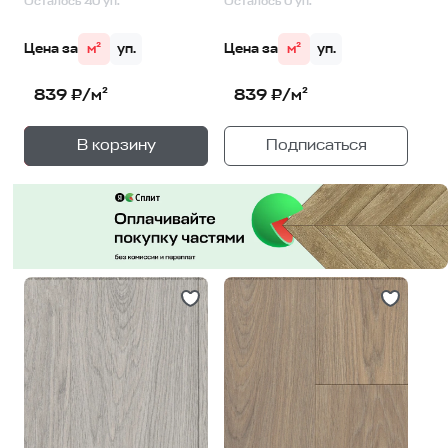
Осталось 40 уп.
Осталось 0 уп.
Цена за
м²
уп.
Цена за
м²
уп.
839 ₽/м²
839 ₽/м²
+
—
В корзину
Подписаться
1
уп.