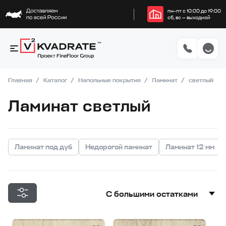
пн–пт с 10:00 до 19:00
сб, вс — выходной
Главная
Каталог
Напольные покрытия
Ламинат
светлый
Ламинат светлый
Ламинат под дуб
Недорогой ламинат
Ламинат 12 мм
С большими остатками
С большими остатками
Дешевле