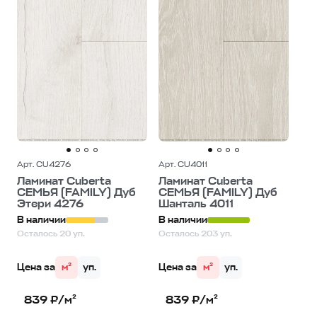
Арт. CU4276
Арт. CU4011
Ламинат Cuberta
Ламинат Cuberta
СЕМЬЯ (FAMILY) Дуб
СЕМЬЯ (FAMILY) Дуб
Этери 4276
Шанталь 4011
В наличии
В наличии
Осталось 20 уп.
Осталось 203 уп.
Цена за
м²
уп.
Цена за
м²
уп.
839 ₽/м²
839 ₽/м²