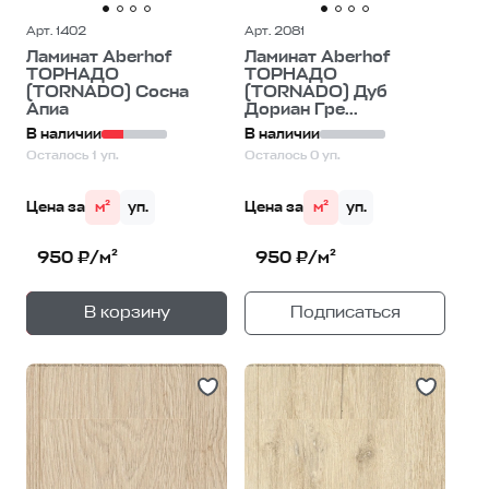
Арт. 1402
Арт. 2081
Ламинат Aberhof
Ламинат Aberhof
ТОРНАДО
ТОРНАДО
(TORNADO) Сосна
(TORNADO) Дуб
Апиа
Дориан Гре...
В наличии
В наличии
Осталось 1 уп.
Осталось 0 уп.
Цена за
м²
уп.
Цена за
м²
уп.
950 ₽/м²
950 ₽/м²
+
—
В корзину
Подписаться
1
уп.