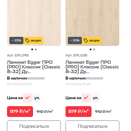
– 10%
акция
– 10%
акция
Арт. EPL095
Арт. EPL038
Ламинат Egger ПРО
Ламинат Egger ПРО
(PRO) Классик (Classic
(PRO) Классик (Classic
8-32) Ду...
8-32) Ду...
В наличии
В наличии
Осталось 0 уп.
Осталось 0 уп.
Цена за
м²
уп.
Цена за
м²
уп.
819 ₽/м²
819 ₽/м²
910 ₽/м²
910 ₽/м²
Подписаться
Подписаться