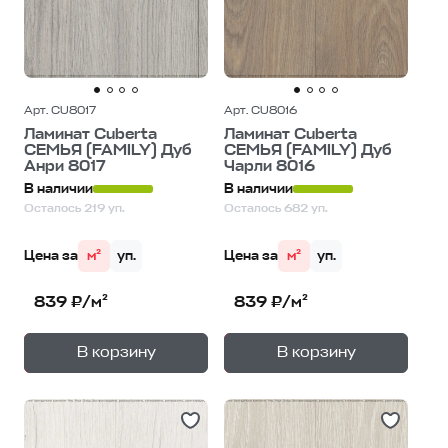
Арт. CU8017
Арт. CU8016
Ламинат Cuberta
Ламинат Cuberta
СЕМЬЯ (FAMILY) Дуб
СЕМЬЯ (FAMILY) Дуб
Анри 8017
Чарли 8016
В наличии
В наличии
Осталось 219 уп.
Осталось 682 уп.
Цена за
м²
уп.
Цена за
м²
уп.
839 ₽/м²
839 ₽/м²
+
+
—
—
В корзину
В корзину
1
уп.
1
уп.