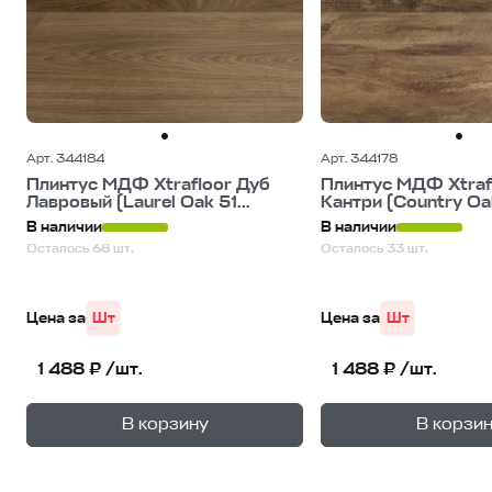
Арт. 344184
Арт. 344178
Плинтус МДФ Xtrafloor Дуб
Плинтус МДФ Xtraf
Лавровый (Laurel Oak 51...
Кантри (Country Oak
В наличии
В наличии
Осталось 68 шт.
Осталось 33 шт.
Цена за
Шт
Цена за
Шт
1 488 ₽ /шт.
1 488 ₽ /шт.
+
—
—
В корзину
В корзи
1
уп.
1
уп