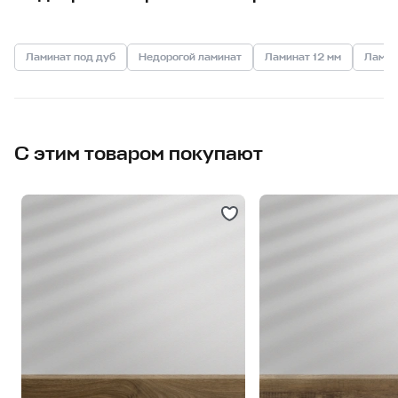
Ламинат под дуб
Недорогой ламинат
Ламинат 12 мм
Ламин
С этим товаром покупают