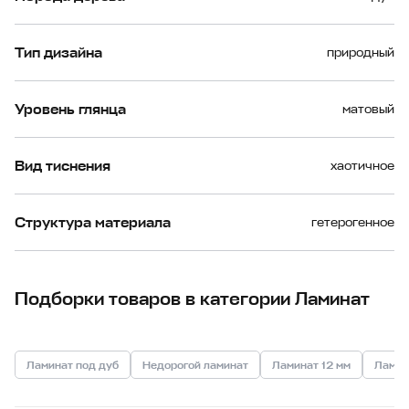
Тип дизайна
природный
Уровень глянца
матовый
Вид тиснения
хаотичное
Структура материала
гетерогенное
Подборки товаров в категории Ламинат
Ламинат под дуб
Недорогой ламинат
Ламинат 12 мм
Ламин