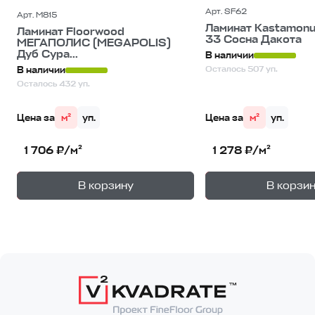
Арт. SF62
Арт. M815
Ламинат Kastamonu 
Ламинат Floorwood
33 Сосна Дакота
МЕГАПОЛИС (MEGAPOLIS)
Дуб Сура...
В наличии
Осталось 507 уп.
В наличии
Осталось 432 уп.
Цена за
м²
уп.
Цена за
м²
уп.
1 706 ₽/м²
1 278 ₽/м²
+
—
—
В корзину
В корзи
1
уп.
1
уп