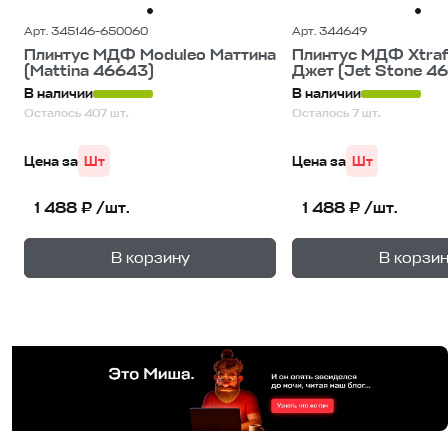
Арт. 345146-650060
Арт. 344649
Плинтус МДФ Moduleo Маттина
Плинтус МДФ Xtraf
(Mattina 46643)
Джет (Jet Stone 46
В наличии
В наличии
Осталось 407 шт.
Осталось 7 шт.
Цена за
Шт
Цена за
Шт
1 488 ₽ /шт.
1 488 ₽ /шт.
+
—
—
В корзину
В корзи
1
уп.
1
уп