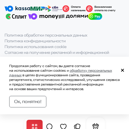
Политика обработки персональных данных
Политика конфиденциальности
Политика использования cookie
Согласие на получение рекламной и информационной
рассылки
Продолжая работу с сайтом, вы даете согласие
При полном или частичном использовании материалов с
на использование сайтом cookies и
обработку персональных
сайта ссылка на источник обязательна.
данных
в целях функционирования сайта, проведения
ретаргетинга, статистических исследований, улучшения сервиса
и предоставления релевантной рекламной информации
на основе ваших предпочтений и интересов.
© 2021-2026, ООО «ВКВАДРАТЕ»
ИНН 7814707183
Ок, понятно!
ОГРН 1177847328229