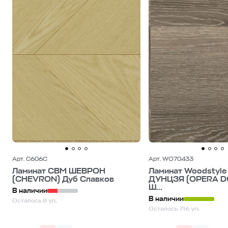
Арт. C606C
Арт. WO70433
Ламинат CBM ШЕВРОН
Ламинат Woodstyl
(CHEVRON) Дуб Славков
ДУНЦЗЯ (OPERA D
Ш...
В наличии
В наличии
Осталось 8 уп.
Осталось 716 уп.