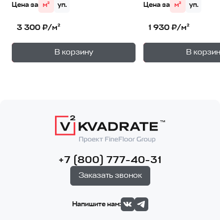
Цена за
м²
уп.
Цена за
м²
уп.
3 300 ₽/м²
1 930 ₽/м²
+
—
—
В корзину
В корзи
1
уп.
1
уп
+7 (800) 777-40-31
Заказать звонок
Напишите нам: