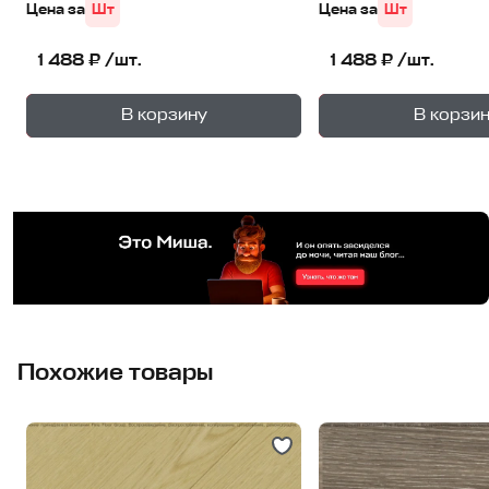
Цена за
Шт
Цена за
Шт
1 488 ₽ /шт.
1 488 ₽ /шт.
+
—
—
В корзину
В корзи
1
уп.
1
уп
Похожие товары