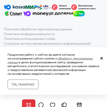
Политика обработки персональных данных
Политика конфиденциальности
Политика использования cookie
Согласие на получение рекламной и информационной
рассылки
Продолжая работу с сайтом, вы даете согласие
При полном или частичном использовании материалов с
на использование сайтом cookies и
обработку персональных
сайта ссылка на источник обязательна.
данных
в целях функционирования сайта, проведения
ретаргетинга, статистических исследований, улучшения сервиса
и предоставления релевантной рекламной информации
на основе ваших предпочтений и интересов.
© 2021-2026, ООО «ВКВАДРАТЕ»
ИНН 7814707183
Ок, понятно!
ОГРН 1177847328229