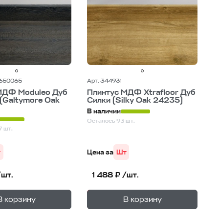
-650065
Арт. 344931
МДФ Moduleo Дуб
Плинтус МДФ Xtrafloor Дуб
(Galtymore Oak
Силки (Silky Oak 24235)
В наличии
Осталось 93 шт.
 шт.
т
Цена за
Шт
/шт.
1 488 ₽ /шт.
+
+
—
—
не
В корзине
В корзину
В корзину
1
уп.
1
уп.