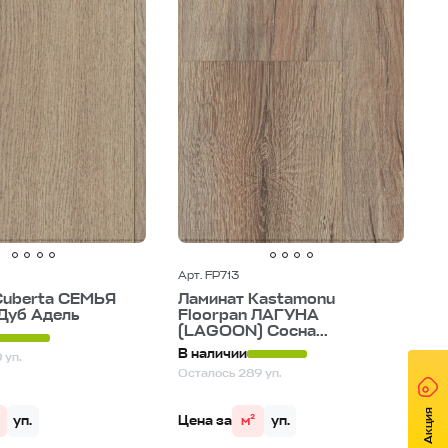
Арт. FP713
Cuberta СЕМЬЯ
Ламинат Kastamonu
 Дуб Адель
Floorpan ЛАГУНА
(LAGOON) Сосна...
В наличии
 уп.
Осталось 289 уп.
Акция
уп.
Цена за
м²
уп.