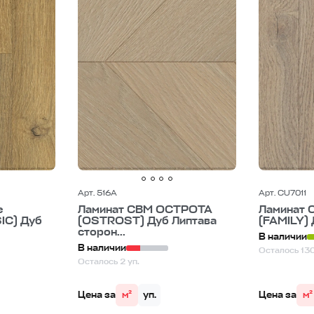
Арт. 516А
Арт. CU7011
e
Ламинат CBM ОСТРОТА
Ламинат 
IC) Дуб
(OSTROST) Дуб Липтава
(FAMILY)
сторон...
В наличии
В наличии
Осталось 130
Осталось 2 уп.
Цена за
м²
уп.
Цена за
м²