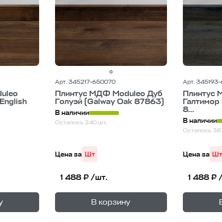
Арт. 345217-650070
Арт. 345193
uleo
Плинтус МДФ Moduleo Дуб
Плинтус 
English
Голуэй (Galway Оak 87863)
Галтимор 
8...
В наличии
В наличии
Осталось 240 шт.
Осталось 387
Цена за
Шт
Цена за
Ш
1 488 ₽ /шт.
1 488 ₽ 
+
+
—
В корзине
В корзи
у
В корзину
1
уп.
1
уп.