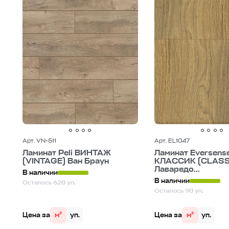
Арт. VN-511
Арт. EL1047
Ламинат Peli ВИНТАЖ
Ламинат Eversens
(VINTAGE) Ван Браун
КЛАССИК (CLASS
Лаваредо...
В наличии
В наличии
Осталось 628 уп.
Осталось 90 уп.
Цена за
м²
уп.
Цена за
м²
уп.