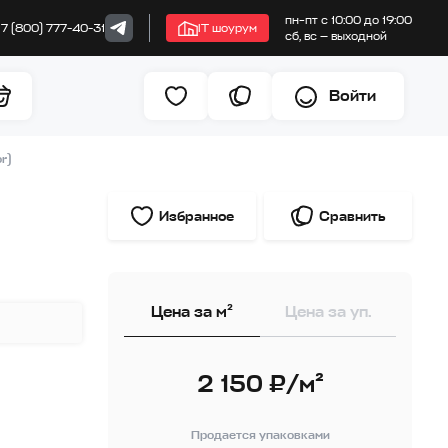
пн–пт с 10:00 до 19:00
+7 (800) 777-40-31
IT шоурум
сб, вс — выходной
Войти
r)
Избранное
Сравнить
Цена за м²
Цена за уп.
2 150 ₽/м²
Продается упаковками