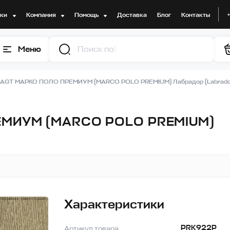
дки
Компания
Помощь
Доставка
Блог
Контакты
Меню
Поиск по товарам
 AGT МАРКО ПОЛО ПРЕМИУМ (MARCO POLO PREMIUM) Лабрадор (Labrado
ЕМИУМ (MARCO POLO PREMIUM)
Характеристики
PRK922P
Артикул товара