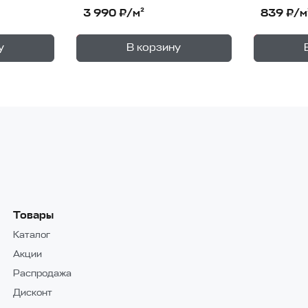
3 990 ₽/м²
839 ₽/м
+
+
—
В корзине
В корзи
у
В корзину
1
уп.
1
уп.
Товары
Каталог
Акции
Распродажа
Дисконт