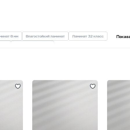
минат 8 мм
Влагостойкий ламинат
Ламинат 32 класс
Показ
пола
Ламинат под дерево
Ламинат с имитацией камня
Бежевый ламинат
олуматовый ламинат
Матовый ламинат
елый ламинат
Ламинат 7 мм
Ламинат с 4-V фаской
иры
Ламинат для комнаты
Ламинат для кухни