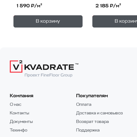
1 590 ₽/м²
2 185 ₽/м²
+
—
—
В корзине
В корзине
В корзину
В корзин
1
уп.
Компания
Покупателям
О нас
Оплата
Контакты
Доставка и самовывоз
Документы
Возврат товара
Техинфо
Поддержка