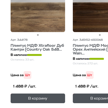
Арт. 344178
Арт. 345152-650068
Плинтус МДФ Xtrafloor Дуб
Плинтус МДФ Mod
Кантри (Country Oak 548...
Орех Английский (
Waln...
В наличии
В наличии
Осталось 33 шт.
Осталось 272 шт.
Цена за
Шт
Цена за
Шт
1 488 ₽ /шт.
1 488 ₽ /шт.
+
—
—
В корзине
В корзине
В корзину
В корзин
1
уп.