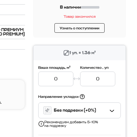
В наличии
Товар закончился
Узнать о поступлении
О ПРЕМИУМ
O PREMIUM)
1 уп. = 1.36 м²
Ваша площадь, м²
Количество , уп
Направление укладки
.
Без подрезки (+0%)
Рекомендуем добавить 5–10%
на подрезку