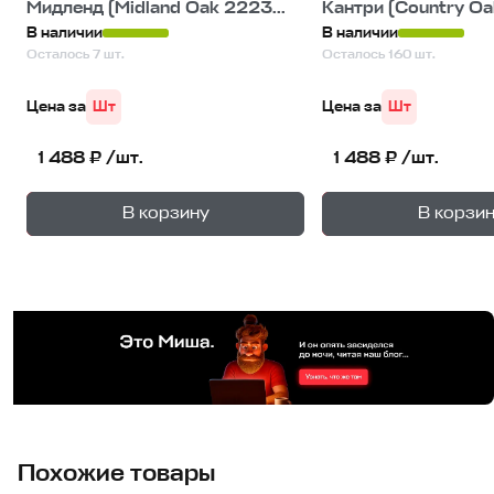
Мидленд (Midland Oak 2223...
Кантри (Country Oa
В наличии
В наличии
Осталось 7 шт.
Осталось 160 шт.
Цена за
Шт
Цена за
Шт
1 488 ₽ /шт.
1 488 ₽ /шт.
+
—
—
В корзину
В корзи
1
уп.
1
уп
Похожие товары