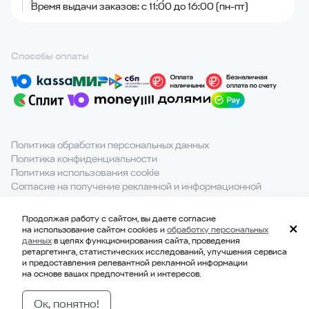
Время выдачи заказов: с 11:00 до 16:00 (пн-пт)
Способы оплаты
Политика обработки персональных данных
Политика конфиденциальности
Политика использования cookie
Согласие на получение рекламной и информационной
рассылки
Продолжая работу с сайтом, вы даете согласие
При полном или частичном использовании материалов с
на использование сайтом cookies и
обработку персональных
сайта ссылка на источник обязательна.
данных
в целях функционирования сайта, проведения
ретаргетинга, статистических исследований, улучшения сервиса
и предоставления релевантной рекламной информации
на основе ваших предпочтений и интересов.
© 2021-2026, ООО «ВКВАДРАТЕ»
ИНН 7814707183
Ок, понятно!