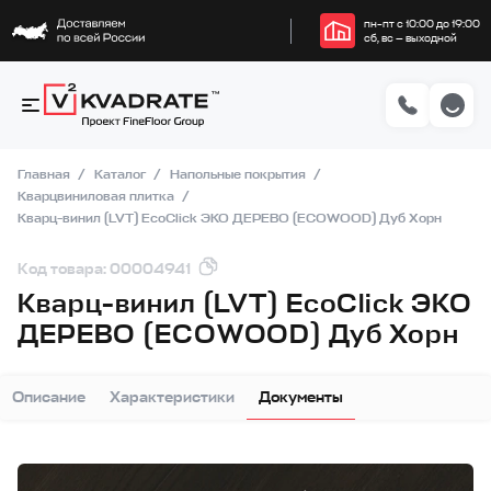
пн–пт с 10:00 до 19:00
сб, вс — выходной
Главная
Каталог
Напольные покрытия
Кварцвиниловая плитка
Кварц-винил (LVT) EcoClick ЭКО ДЕРЕВО (ECOWOOD) Дуб Хорн
Код товара: 00004941
Кварц-винил (LVT) EcoClick ЭКО
ДЕРЕВО (ECOWOOD) Дуб Хорн
Описание
Характеристики
Документы