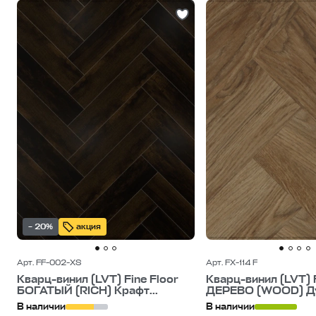
– 20%
акция
Арт. FF-002-XS
Арт. FX-114 F
Кварц-винил (LVT) Fine Floor
Кварц-винил (LVT) F
БОГАТЫЙ (RICH) Крафт...
ДЕРЕВО (WOOD) Дуб
В наличии
В наличии