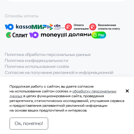
Способы оплаты
Политика обработки персональных данных
Политика конфиденциальности
Политика использования cookie
Согласие на получение рекламной и информационной
рассылки
Продолжая работу с сайтом, вы даете согласие
При полном или частичном использовании материалов с
на использование сайтом cookies и
обработку персональных
сайта ссылка на источник обязательна.
данных
в целях функционирования сайта, проведения
ретаргетинга, статистических исследований, улучшения сервиса
и предоставления релевантной рекламной информации
на основе ваших предпочтений и интересов.
© 2021-2026, ООО «ВКВАДРАТЕ»
ИНН 7814707183
Ок, понятно!
ОГРН 1177847328229