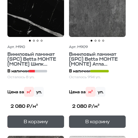
Арт. M910
Арт. M909
Виниловый ламинат
Виниловый ламинат
(SPC) Betta МОНТЕ
(SPC) Betta МОНТЕ
(MONTE) Шипк...
(MONTE) Атла...
В наличии
В наличии
Осталось 8 уп.
Осталось 994 уп.
Цена за
м²
уп.
Цена за
м²
уп.
2 080 ₽/м²
2 080 ₽/м²
+
+
—
—
В корзину
В корзину
1
уп.
1
уп.