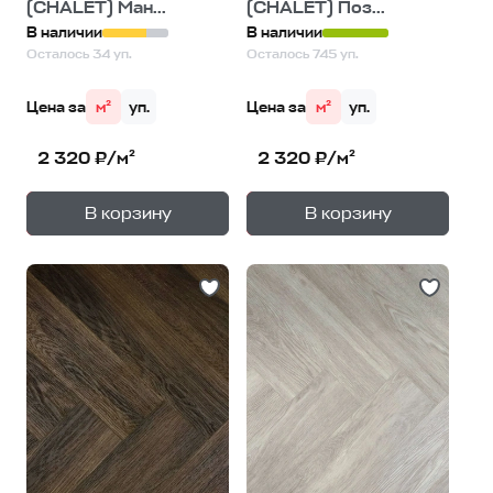
(CHALET) Ман...
(CHALET) Поз...
В наличии
В наличии
Осталось 34 уп.
Осталось 745 уп.
Цена за
м²
уп.
Цена за
м²
уп.
2 320 ₽/м²
2 320 ₽/м²
+
+
—
—
В корзину
В корзину
1
уп.
1
уп.