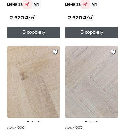
Цена за
м²
уп.
Цена за
м²
уп.
2 320 ₽/м²
2 320 ₽/м²
+
+
—
—
В корзину
В корзину
1
уп.
1
уп.
Арт. A806
Арт. A805