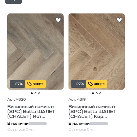
С большими остатками
Дешевле
Дороже
– 27%
акция
– 27%
акция
Арт. A820
Арт. A819
Виниловый ламинат
Виниловый ламинат
(SPC) Betta ШАЛЕТ
(SPC) Betta ШАЛЕТ
(CHALET) Ист...
(CHALET) Кор...
В наличии
В наличии
Осталось 0 уп.
Осталось 0 уп.