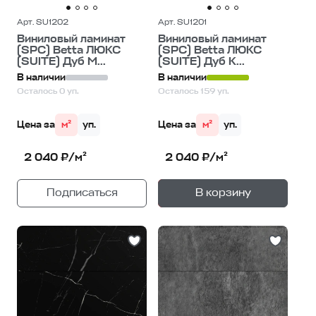
Арт. SU1202
Арт. SU1201
Виниловый ламинат
Виниловый ламинат
(SPC) Betta ЛЮКС
(SPC) Betta ЛЮКС
(SUITE) Дуб М...
(SUITE) Дуб К...
В наличии
В наличии
Осталось 0 уп.
Осталось 159 уп.
Цена за
м²
уп.
Цена за
м²
уп.
2 040 ₽/м²
2 040 ₽/м²
+
—
Подписаться
В корзину
1
уп.