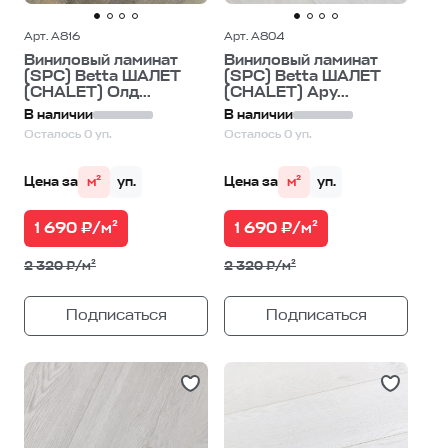
Арт. A816
Арт. A804
Виниловый ламинат
Виниловый ламинат
(SPC) Betta ШАЛЕТ
(SPC) Betta ШАЛЕТ
(CHALET) Олд...
(CHALET) Ару...
В наличии
В наличии
Осталось 0 уп.
Осталось 0 уп.
Цена за
м²
уп.
Цена за
м²
уп.
1 690 ₽/м²
1 690 ₽/м²
2 320 ₽/м²
2 320 ₽/м²
Подписаться
Подписаться