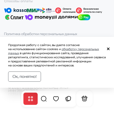
Способы оплаты
Политика обработки персональных данных
Политика конфиденциальности
Политика использования cookie
Продолжая работу с сайтом, вы даете согласие
Согласие на получение рекламной и информационной
на использование сайтом cookies и
обработку персональных
данных
в целях функционирования сайта, проведения
рассылки
ретаргетинга, статистических исследований, улучшения сервиса
и предоставления релевантной рекламной информации
При полном или частичном использовании материалов с
на основе ваших предпочтений и интересов.
сайта ссылка на источник обязательна.
Ок, понятно!
© 2021-2026, ООО «ВКВАДРАТЕ»
ИНН 7814707183
ОГРН 1177847328229