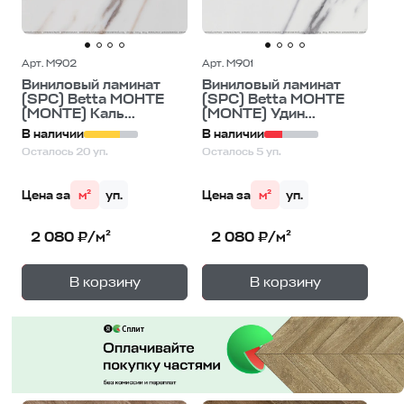
Арт. M902
Арт. M901
Виниловый ламинат
Виниловый ламинат
(SPC) Betta МОНТЕ
(SPC) Betta МОНТЕ
(MONTE) Каль...
(MONTE) Удин...
В наличии
В наличии
Осталось 20 уп.
Осталось 5 уп.
Цена за
м²
уп.
Цена за
м²
уп.
2 080 ₽/м²
2 080 ₽/м²
+
+
—
—
В корзину
В корзину
1
уп.
1
уп.