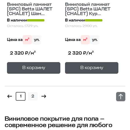
Виниловый ламинат
Виниловый ламинат
(SPC) Betta ШАЛЕТ
(SPC) Betta ШАЛЕТ
(CHALET) Шам...
(CHALET) Кур...
В наличии
В наличии
Осталось 1729 уп.
Осталось 2900 уп.
Цена за
м²
уп.
Цена за
м²
уп.
2 320 ₽/м²
2 320 ₽/м²
+
+
—
—
В корзину
В корзину
1
уп.
1
уп.
1
2
Виниловое покрытие для пола —
современное решение для любого