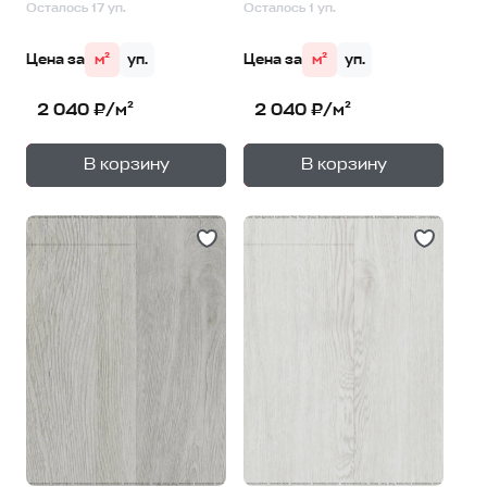
Осталось 17 уп.
Осталось 1 уп.
Цена за
м²
уп.
Цена за
м²
уп.
2 040 ₽/м²
2 040 ₽/м²
+
+
—
—
В корзину
В корзину
1
уп.
1
уп.