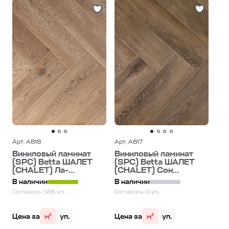
Арт. A818
Арт. A817
Виниловый ламинат
Виниловый ламинат
(SPC) Betta ШАЛЕТ
(SPC) Betta ШАЛЕТ
(CHALET) Ла-...
(CHALET) Сон...
В наличии
В наличии
Осталось 586 уп.
Осталось 0 уп.
Цена за
м²
уп.
Цена за
м²
уп.