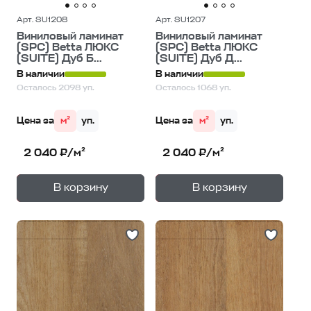
Арт. SU1208
Арт. SU1207
Виниловый ламинат
Виниловый ламинат
(SPC) Betta ЛЮКС
(SPC) Betta ЛЮКС
(SUITE) Дуб Б...
(SUITE) Дуб Д...
В наличии
В наличии
Осталось 2098 уп.
Осталось 1068 уп.
Цена за
м²
уп.
Цена за
м²
уп.
2 040 ₽/м²
2 040 ₽/м²
+
+
—
—
В корзину
В корзину
1
уп.
1
уп.