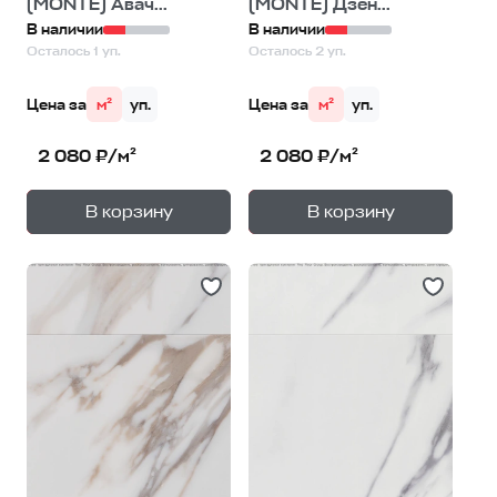
(MONTE) Авач...
(MONTE) Дзен...
В наличии
В наличии
Осталось 1 уп.
Осталось 2 уп.
Цена за
м²
уп.
Цена за
м²
уп.
2 080 ₽/м²
2 080 ₽/м²
+
+
—
—
В корзину
В корзину
1
уп.
1
уп.