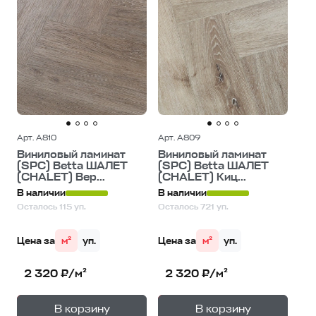
Арт. A810
Арт. A809
Виниловый ламинат
Виниловый ламинат
(SPC) Betta ШАЛЕТ
(SPC) Betta ШАЛЕТ
(CHALET) Вер...
(CHALET) Киц...
В наличии
В наличии
Осталось 115 уп.
Осталось 721 уп.
Цена за
м²
уп.
Цена за
м²
уп.
2 320 ₽/м²
2 320 ₽/м²
+
+
—
—
В корзину
В корзину
1
уп.
1
уп.