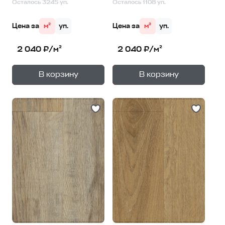
Осталось 3245 уп.
Осталось 1108 уп.
Цена за
м²
уп.
Цена за
м²
уп.
2 040 ₽/м²
2 040 ₽/м²
+
+
—
—
В корзину
В корзину
1
уп.
1
уп.