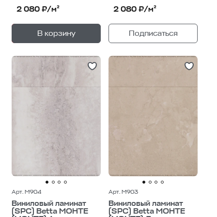
2 080 ₽/м²
2 080 ₽/м²
+
—
В корзину
Подписаться
1
уп.
Арт. M904
Арт. M903
Виниловый ламинат
Виниловый ламинат
(SPC) Betta МОНТЕ
(SPC) Betta МОНТЕ