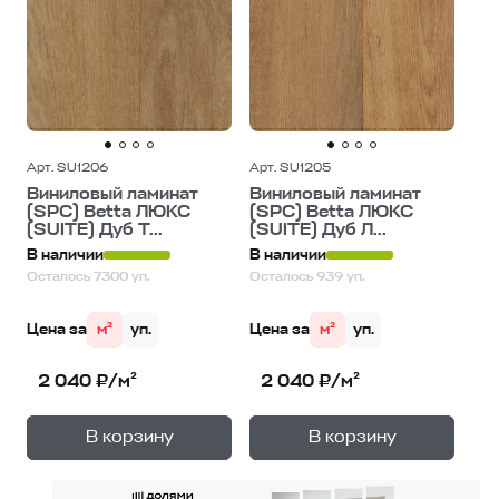
Арт. SU1206
Арт. SU1205
Виниловый ламинат
Виниловый ламинат
(SPC) Betta ЛЮКС
(SPC) Betta ЛЮКС
(SUITE) Дуб Т...
(SUITE) Дуб Л...
В наличии
В наличии
Осталось 7300 уп.
Осталось 939 уп.
Цена за
м²
уп.
Цена за
м²
уп.
2 040 ₽/м²
2 040 ₽/м²
+
+
—
—
В корзину
В корзину
1
уп.
1
уп.