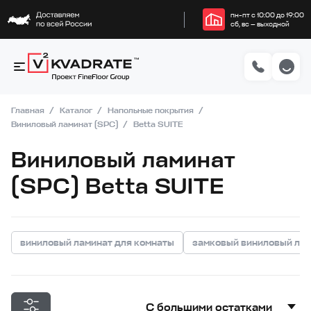
пн–пт с 10:00 до 19:00
сб, вс — выходной
Главная
Каталог
Напольные покрытия
Виниловый ламинат (SPC)
Betta SUITE
Виниловый ламинат
(SPC) Betta SUITE
виниловый ламинат для комнаты
замковый виниловый ла
С большими остатками