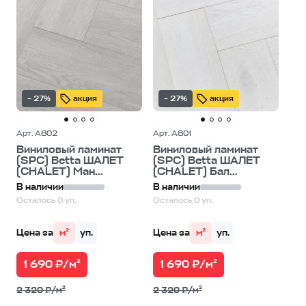
– 27%
акция
– 27%
акция
Арт. A802
Арт. A801
Виниловый ламинат
Виниловый ламинат
(SPC) Betta ШАЛЕТ
(SPC) Betta ШАЛЕТ
(CHALET) Ман...
(CHALET) Бал...
В наличии
В наличии
Осталось 0 уп.
Осталось 0 уп.
Цена за
м²
уп.
Цена за
м²
уп.
1 690 ₽/м²
1 690 ₽/м²
2 320 ₽/м²
2 320 ₽/м²