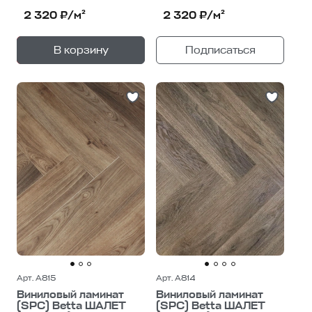
2 320 ₽/м²
2 320 ₽/м²
+
—
В корзину
Подписаться
1
уп.
Арт. A815
Арт. A814
Виниловый ламинат
Виниловый ламинат
(SPC) Betta ШАЛЕТ
(SPC) Betta ШАЛЕТ