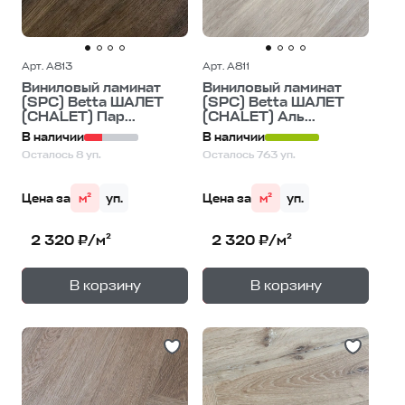
Арт. A813
Арт. A811
Виниловый ламинат
Виниловый ламинат
(SPC) Betta ШАЛЕТ
(SPC) Betta ШАЛЕТ
(CHALET) Пар...
(CHALET) Аль...
В наличии
В наличии
Осталось 8 уп.
Осталось 763 уп.
Цена за
м²
уп.
Цена за
м²
уп.
2 320 ₽/м²
2 320 ₽/м²
+
+
—
—
В корзину
В корзину
1
уп.
1
уп.