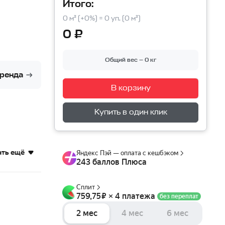
Итого:
0 м² (+0%) = 0 уп. (0 м²)
0 ₽
Общий вес — 0 кг
бренда
В корзину
Перейти в корзину
Купить в один клик
ать ещё