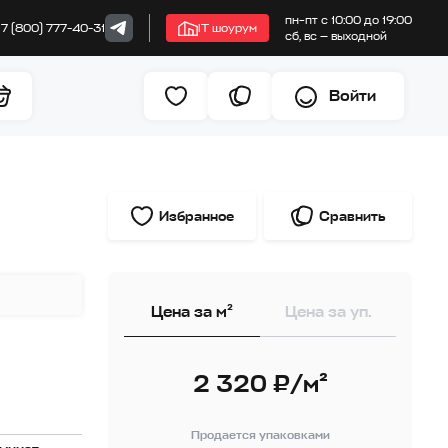
пн–пт с 10:00 до 19:00
+7 (800) 777-40-31
IT шоурум
сб, вс — выходной
Войти
Избранное
Сравнить
Цена за м²
Цена за уп.
2 320 ₽/м²
Продается упаковками