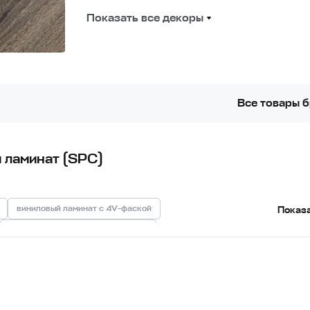
Показать все декоры
Все товары 
 ламинат (SPC)
виниловый ламинат с 4V-фаской
Показ
виниловый ламинат для квартиры
виниловый ламинат для гостиной
иловый ламинат под дуб
виниловый ламинат под камень
виниловый ламинат 6 мм
виниловый ламинат 5 мм