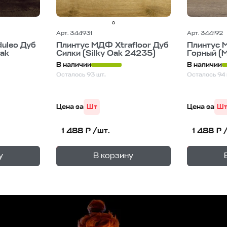
Арт. 344931
Арт. 344192
uleo Дуб
Плинтус МДФ Xtrafloor Дуб
Плинтус 
Oak
Силки (Silky Oak 24235)
Горный (M
В наличии
В наличии
Осталось 93 шт.
Осталось 94 
Цена за
Шт
Цена за
Ш
1 488 ₽ /шт.
1 488 ₽ 
+
+
—
В корзине
В корзи
у
В корзину
1
уп.
1
уп.