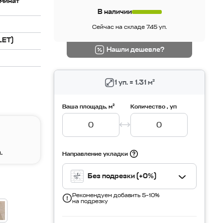
минат
В наличии
Сейчас на складе 745 уп.
LET)
Нашли дешевле?
1 уп. = 1.31 м²
Ваша площадь, м²
Количество , уп
.
Направление укладки
Без подрезки (+0%)
Рекомендуем добавить 5–10%
на подрезку