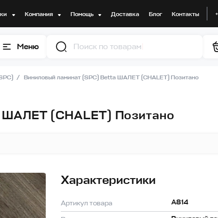
дки
Компания
Помощь
Доставка
Блог
Контакты
Меню
Поис
(SPC)
Виниловый ламинат (SPC) Betta ШАЛЕТ (CHALET) Позитано
a ШАЛЕТ (CHALET) Позитано
Характеристики
A814
Артикул товара