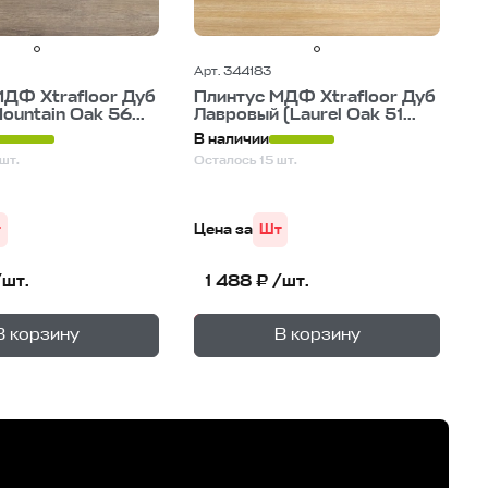
Арт. 344183
МДФ Xtrafloor Дуб
Плинтус МДФ Xtrafloor Дуб
ountain Oak 56...
Лавровый (Laurel Oak 51...
В наличии
шт.
Осталось 15 шт.
т
Цена за
Шт
/шт.
1 488 ₽ /шт.
+
+
—
—
не
В корзине
В корзину
В корзину
1
уп.
1
уп.