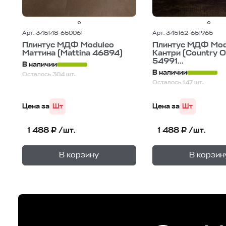
Арт. 345148-650061
Арт. 345162-651965
Плинтус МДФ Moduleo
Плинтус МДФ Mod
Маттина (Mattina 46894)
Кантри (Country 
54991...
В наличии
В наличии
Осталось 304 шт.
Осталось 147 шт.
Цена за
Шт
Цена за
Шт
1 488 ₽ /шт.
1 488 ₽ /шт.
+
—
—
В корзине
В корзине
В корзину
В корзин
1
уп.