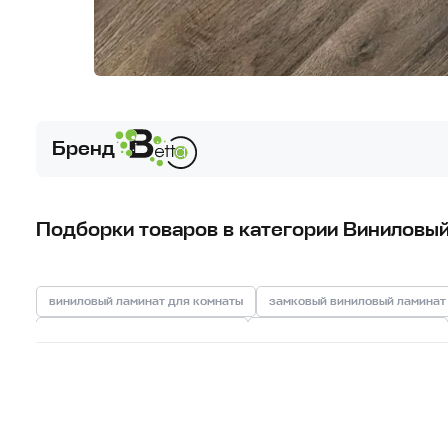
Бренд
Подборки товаров в категории Виниловый
виниловый ламинат для комнаты
замковый виниловый ламинат
виниловый ламинат для ванной
виниловый ламинат для дома
виниловый ламинат для дачи
виниловый ламинат для спальни
виниловый ламинат 4 мм
виниловый ламинат для кухни
вин
виниловый ламинат под дерево
виниловый ламинат под бетон