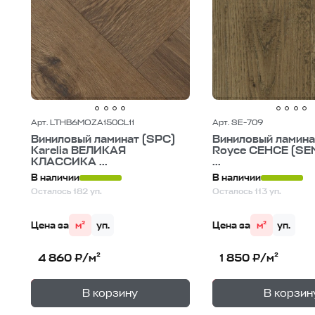
Арт. LTHB6MOZA150CL11
Арт. SE-709
Виниловый ламинат (SPC)
Виниловый ламина
Karelia ВЕЛИКАЯ
Royce СЕНСЕ (SE
КЛАССИКА ...
...
В наличии
В наличии
Осталось 182 уп.
Осталось 113 уп.
Цена за
м²
уп.
Цена за
м²
уп.
4 860 ₽/м²
1 850 ₽/м²
+
—
—
В корзине
В корзине
В корзину
В корзин
1
уп.