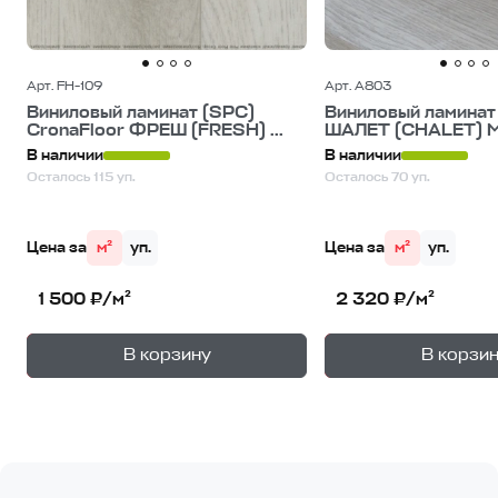
Арт. FH-109
Арт. A803
Виниловый ламинат (SPC)
Виниловый ламинат
CronaFloor ФРЕШ (FRESH) ...
ШАЛЕТ (CHALET) Мо
В наличии
В наличии
Осталось 115 уп.
Осталось 70 уп.
Цена за
м²
уп.
Цена за
м²
уп.
1 500 ₽/м²
2 320 ₽/м²
+
—
—
В корзину
В корзи
1
уп.
1
уп