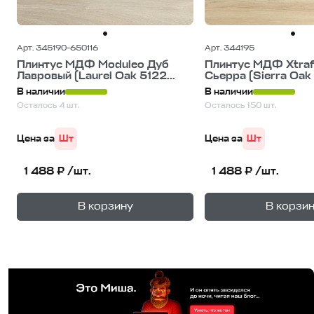
Арт. 345190-650116
Арт. 344195
Плинтус МДФ Moduleo Дуб
Плинтус МДФ Xtraf
Лавровый (Laurel Oak 5122...
Сьерра (Sierra Oak 
В наличии
В наличии
Осталось 4 шт.
Осталось 150 шт.
Цена за
Шт
Цена за
Шт
1 488 ₽ /шт.
1 488 ₽ /шт.
+
—
—
В корзину
В корзи
1
уп.
1
уп