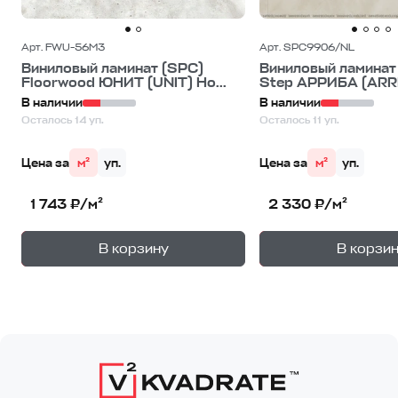
Арт. FWU-56M3
Арт. SPC9906/NL
Виниловый ламинат (SPC)
Виниловый ламинат 
Floorwood ЮНИТ (UNIT) Но...
Step АРРИБА (ARRI
В наличии
В наличии
Осталось 14 уп.
Осталось 11 уп.
Цена за
м²
уп.
Цена за
м²
уп.
1 743 ₽/м²
2 330 ₽/м²
+
—
—
В корзину
В корзи
1
уп.
1
уп