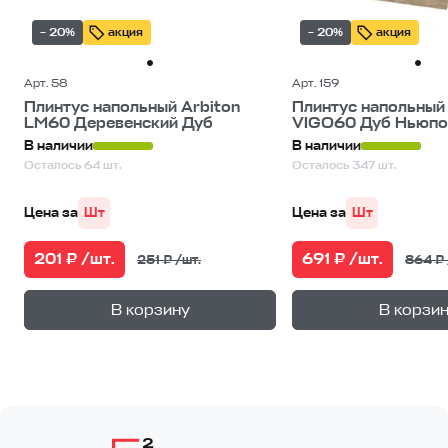
– 20%
акция
– 20%
акция
Арт. 58
Арт. 159
Плинтус напольный Arbiton
Плинтус напольный 
LM60 Деревенский Дуб
VIGO60 Дуб Ньюпо
В наличии
В наличии
Осталось 64 шт.
Осталось 347 шт.
Цена за
Шт
Цена за
Шт
201 ₽ /шт.
691 ₽ /шт.
251 ₽ /шт.
864 ₽ 
+
—
—
В корзину
В корзи
1
уп.
1
уп