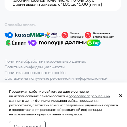
рабочий поселок Томилино, ул.Гоголя 37А.
Время выдачи заказов: с 11:00 до 16:00 (пн-пт)
Способы оплаты
Политика обработки персональных данных
Политика конфиденциальности
Политика использования cookie
Согласие на получение рекламной и информационной
рассылки
Продолжая работу с сайтом, вы даете согласие
При полном или частичном использовании материалов с
на использование сайтом cookies и
обработку персональных
сайта ссылка на источник обязательна.
данных
в целях функционирования сайта, проведения
ретаргетинга, статистических исследований, улучшения сервиса
и предоставления релевантной рекламной информации
на основе ваших предпочтений и интересов.
© 2021-2026, ООО «ВКВАДРАТЕ»
ИНН 7814707183
Ок, понятно!