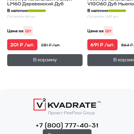
LM60 Деревенский Дуб
VIGO60 Дуб Ньюпо
В наличии
В наличии
Осталось 64 шт.
Осталось 347 шт.
Цена за
Шт
Цена за
Шт
201 ₽ /шт.
691 ₽ /шт.
251 ₽ /шт.
864 ₽ 
+
—
—
В корзину
В корзи
1
уп.
1
уп
+7 (800) 777-40-31