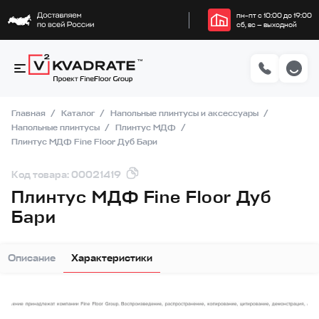
пн–пт с 10:00 до 19:00
сб, вс — выходной
Главная
Каталог
Напольные плинтусы и аксессуары
Напольные плинтусы
Плинтус МДФ
Плинтус МДФ Fine Floor Дуб Бари
Код товара: 00021419
Плинтус МДФ Fine Floor Дуб
Бари
Описание
Характеристики