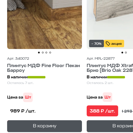
– 70%
акция
Арт. 340072
Арт. MPL-22877
Плинтус МДФ Fine Floor Пекан
Плинтус МДФ Xtraf
Барроу
Брио (Brio Oak 228
В наличии
В наличии
Осталось 7 шт.
Осталось 2 шт.
Цена за
Шт
Цена за
Шт
388 ₽ /шт.
989 ₽ /шт.
1 293 
+
—
—
В корзину
В корзи
1
уп.
1
уп