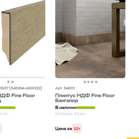
/1537 (345184-650032)
Арт. 340111
ДФ Fine Floor
Плинтус МДФ Fine Floor
ц
Бангалор
В наличии
6 шт.
Осталось 34 шт.
т
Цена за
Шт