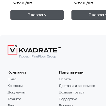
989 ₽ /шт.
989 ₽ /шт.
+
—
—
В корзине
В корзине
В корзину
В корзин
1
уп.
Компания
Покупателям
О нас
Оплата
Контакты
Доставка и самовывоз
Документы
Возврат товара
Техинфо
Поддержка
Блог
Вопросы