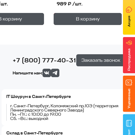
/шт.
989 ₽ /шт.
+
+
—
—
не
В корзине
Акция
В корзину
В корзину
1
уп.
1
уп.
Распродажа
+7 (800) 777-40-31
Заказать звонок
Напишите нам:
Уцененные
IT Шоурум в Санкт-Петербурге
г. Санкт-Петербург, Коломяжский пр.10Э (территория
Ленинградского Северного Завода)
Пн. —Пт.: с 10:00 до 19:00
Сб. —Вс.: выходной
Склад в Санкт-Петербурге