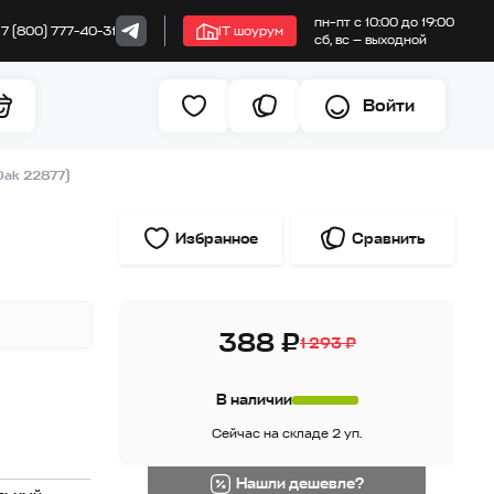
пн–пт с 10:00 до 19:00
+7 (800) 777-40-31
IT шоурум
сб, вс — выходной
Войти
Oak 22877)
Избранное
Сравнить
388 ₽
1 293 ₽
В наличии
Сейчас на складе 2 уп.
Нашли дешевле?