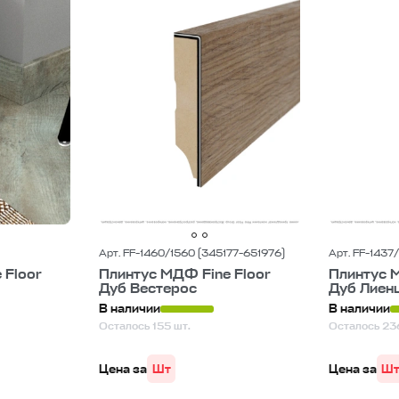
Арт. FF-1460/1560 (345177-651976)
Арт. FF-1437
 Floor
Плинтус МДФ Fine Floor
Плинтус М
Дуб Вестерос
Дуб Лиен
В наличии
В наличии
Осталось 155 шт.
Осталось 23
Цена за
Шт
Цена за
Ш