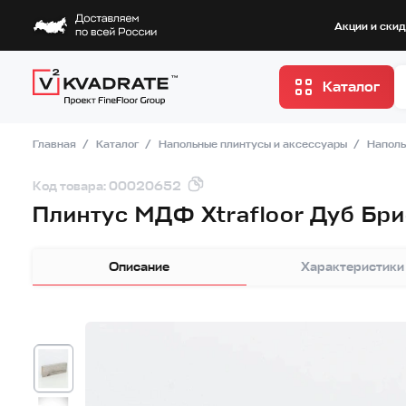
Акции и ски
Каталог
Главная
Каталог
Напольные плинтусы и аксессуары
Наполь
Код товара: 00020652
Плинтус МДФ Xtrafloor Дуб Бри
Описание
Характеристики