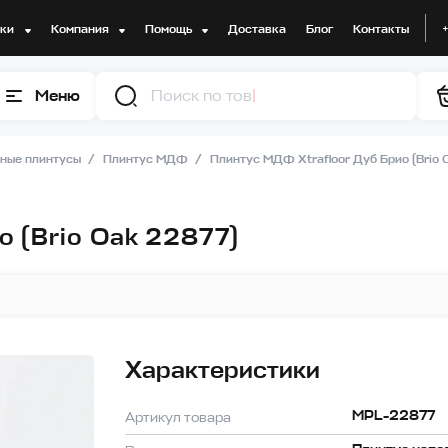
дки
Компания
Помощь
Доставка
Блог
Контакты
Меню
Поиск по товарам
ные плинтусы
Плинтус МДФ
Плинтус МДФ Xtrafloor Дуб Брио (Brio 
о (Brio Oak 22877)
Характеристики
MPL-22877
Артикул товара