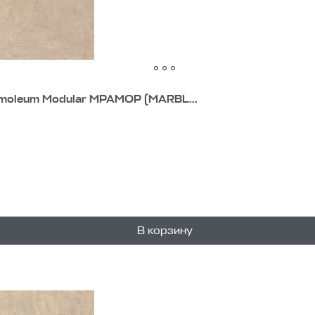
moleum Modular МРАМОР (MARBL...
В корзину
1
уп.