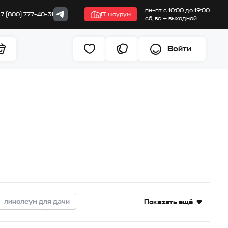
пн–пт с 10:00 до 19:00
+7 (800) 777-40-31
IT шоурум
сб, вс — выходной
Войти
линолеум для дачи
Показать ещё
еум под дуб