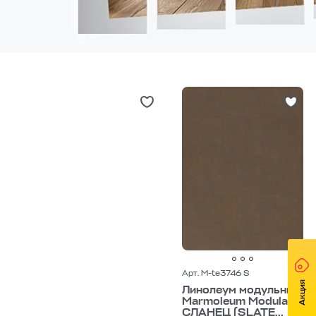
Арт. M-te3746 S
Акция
Линолеум модульный
Marmoleum Modular
СЛАНЕЦ (SLATE...