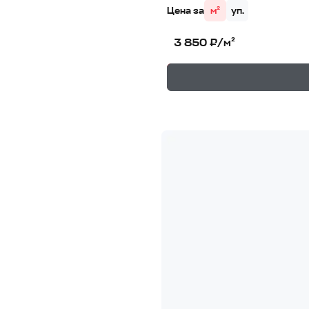
Цена за
м²
уп.
3 850 ₽/м²
—
В корзине