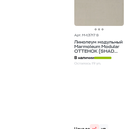
Арт. M-t3717 S
Линолеум модульный
Marmoleum Modular
ОТТЕНОК (SHAD...
В наличии
Осталось 19 уп.
Цена за
м²
уп.