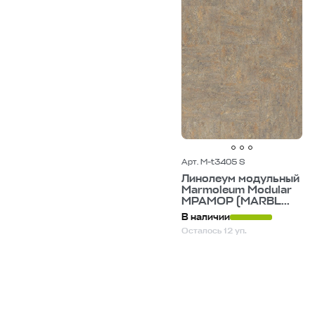
Арт. M-t3405 S
Линолеум модульный
Marmoleum Modular
МРАМОР (MARBL...
В наличии
Осталось 12 уп.