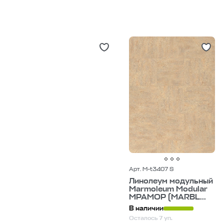
линолеум под бетон
м
полукоммерческий линолеум
33 класс
линолеум 42 класс
5 м
линолеум 3 м
Арт. M-t3407 S
Линолеум модульный
Marmoleum Modular
МРАМОР (MARBL...
В наличии
Осталось 7 уп.