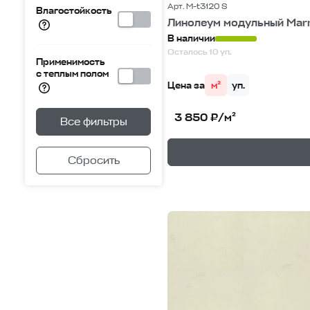
Арт. M-t3120 S
Влагостойкость
Линолеум модульный Mar
В наличии
Осталось 10 уп.
Применимость
с теплым полом
Цена за
м²
уп.
3 850 ₽/м²
Все фильтры
—
В корзине