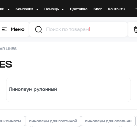
дки
Компания
Помощь
Доставка
Блог
Контакты
Меню
Поиск по товарам
AR LINES
NES
Линолеум рулонный
я комнаты
линолеум для гостиной
линолеум для спальни
м для ванной
бежевый линолеум
белый линолеум
линол