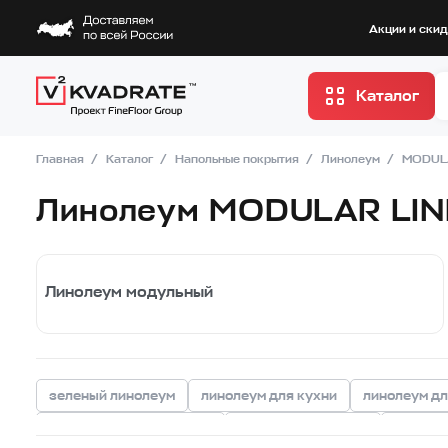
Акции и ски
Каталог
Главная
Каталог
Напольные покрытия
Линолеум
MODUL
Линолеум MODULAR LI
Линолеум модульный
зеленый линолеум
линолеум для кухни
линолеум дл
линолеум для квартиры
линолеум для дома
линолеу