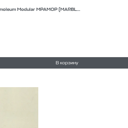
moleum Modular МРАМОР (MARBL...
В корзину
1
уп.