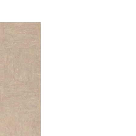
еум
линолеум для теплого пола
гетерогенный линолеум
ойкий линолеум
линолеум 43 класс
коммерческий линолеу
 класс
линолеум 31 класс
линолеум 32 класс
линолеум 
линолеум 4 мм
линолеум 1.5 м
линолеум 2 м
линолеум 2.