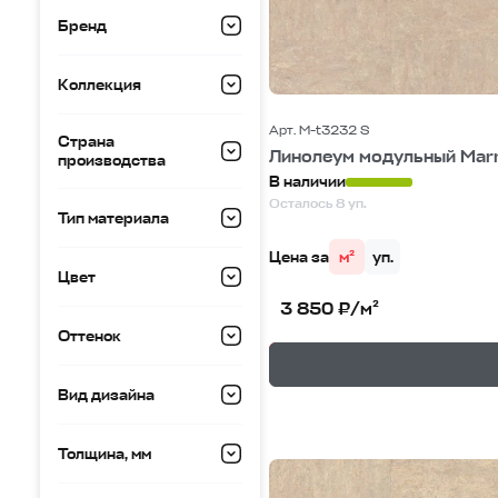
Бренд
Коллекция
Арт. M-t3232 S
Страна
Линолеум модульный Mar
производства
В наличии
Осталось 8 уп.
Тип материала
Цена за
м²
уп.
Цвет
3 850 ₽/м²
Оттенок
—
В корзине
Вид дизайна
Толщина, мм