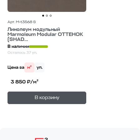
Арт. M-t3568 S
Линолеум модульный
Marmoleum Modular ОТТЕНОК
(SHAD...
В наличии
Осталось 37 уп.
Цена за
м²
уп.
3 850 ₽/м²
+
—
В корзину
1
уп.