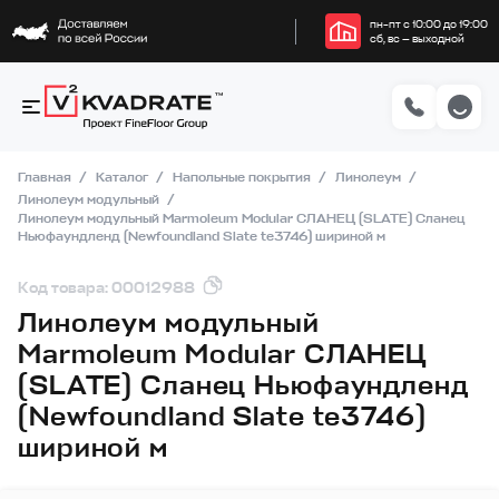
пн–пт с 10:00 до 19:00
сб, вс — выходной
Главная
Каталог
Напольные покрытия
Линолеум
Линолеум модульный
Линолеум модульный Marmoleum Modular СЛАНЕЦ (SLATE) Сланец
Ньюфаундленд (Newfoundland Slate te3746) шириной м
Код товара: 00012988
Линолеум модульный
Marmoleum Modular СЛАНЕЦ
(SLATE) Сланец Ньюфаундленд
(Newfoundland Slate te3746)
шириной м