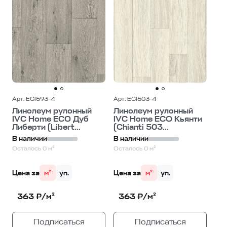
Арт. ECI593-4
Арт. ECI503-4
Линолеум рулонный
Линолеум рулонный
IVC Home ECO Дуб
IVC Home ECO Кьянти
Либерти (Libert...
(Chianti 503...
В наличии
В наличии
Осталось 0 м²
Осталось 0 м²
Цена за
м²
уп.
Цена за
м²
уп.
363 ₽/м²
363 ₽/м²
Подписаться
Подписаться