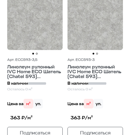
Арт. ECC593-3,5
Арт. ECC593-3
Линолеум рулонный
Линолеум рулонный
IVC Home ECO Шатель
IVC Home ECO Шатель
(Chatel 593)...
(Chatel 593)...
В наличии
В наличии
Осталось 0 м²
Осталось 0 м²
Цена за
м²
уп.
Цена за
м²
уп.
363 ₽/м²
363 ₽/м²
Подписаться
Подписаться