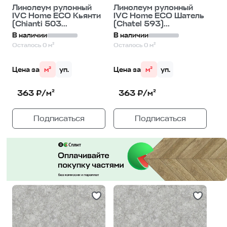
Линолеум рулонный
Линолеум рулонный
IVC Home ECO Кьянти
IVC Home ECO Шатель
(Chianti 503...
(Chatel 593)...
В наличии
В наличии
Осталось 0 м²
Осталось 0 м²
Цена за
м²
уп.
Цена за
м²
уп.
363 ₽/м²
363 ₽/м²
Подписаться
Подписаться