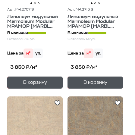
Арт. M-t2707 S
Арт. M-t2713 S
Линолеум модульный
Линолеум модульный
Marmoleum Modular
Marmoleum Modular
МРАМОР (MARBL...
МРАМОР (MARBL...
В наличии
В наличии
Осталось 10 уп.
Осталось 14 уп.
Цена за
м²
уп.
Цена за
м²
уп.
3 850 ₽/м²
3 850 ₽/м²
+
+
—
—
В корзину
В корзину
1
уп.
1
уп.