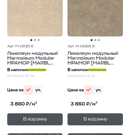
Арт. M-t3120 S
Арт. M-t3405 S
Линолеум модульный
Линолеум модульный
Marmoleum Modular
Marmoleum Modular
МРАМОР (MARBL...
МРАМОР (MARBL...
В наличии
В наличии
Осталось 10 уп.
Осталось 12 уп.
Цена за
м²
уп.
Цена за
м²
уп.
3 850 ₽/м²
3 850 ₽/м²
+
+
—
—
В корзину
В корзину
1
уп.
1
уп.