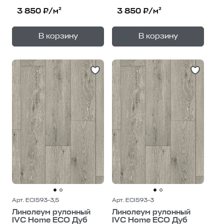
3 850 ₽/м²
3 850 ₽/м²
+
+
—
—
В корзину
В корзину
1
уп.
1
уп.
Арт. ECI593-3,5
Арт. ECI593-3
Линолеум рулонный
Линолеум рулонный
IVC Home ECO Дуб
IVC Home ECO Дуб