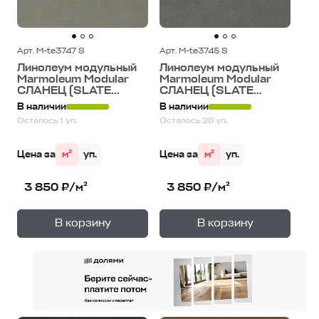
Арт. M-te3747 S
Арт. M-te3745 S
Линолеум модульный
Линолеум модульный
Marmoleum Modular
Marmoleum Modular
СЛАНЕЦ (SLATE...
СЛАНЕЦ (SLATE...
В наличии
В наличии
Осталось 1 уп.
Осталось 28 уп.
Цена за
м²
уп.
Цена за
м²
уп.
3 850 ₽/м²
3 850 ₽/м²
+
+
—
—
В корзину
В корзину
1
уп.
1
уп.