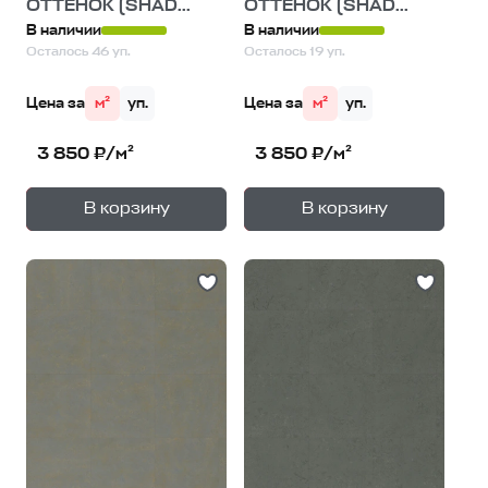
ОТТЕНОК (SHAD...
ОТТЕНОК (SHAD...
В наличии
В наличии
Осталось 46 уп.
Осталось 19 уп.
Цена за
м²
уп.
Цена за
м²
уп.
3 850 ₽/м²
3 850 ₽/м²
+
+
—
—
В корзину
В корзину
1
уп.
1
уп.