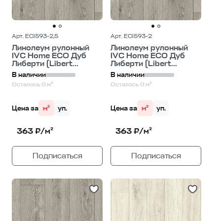
Арт. ECI593-2,5
Арт. ECI593-2
Линолеум рулонный
Линолеум рулонный
IVC Home ECO Дуб
IVC Home ECO Дуб
Либерти (Libert...
Либерти (Libert...
В наличии
В наличии
Осталось 0 м²
Осталось 0 м²
Цена за
м²
уп.
Цена за
м²
уп.
363 ₽/м²
363 ₽/м²
Подписаться
Подписаться