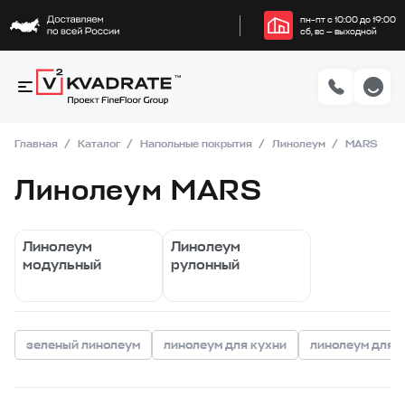
пн–пт с 10:00 до 19:00
сб, вс — выходной
Главная
Каталог
Напольные покрытия
Линолеум
MARS
Линолеум MARS
Линолеум
Линолеум
модульный
рулонный
зеленый линолеум
линолеум для кухни
линолеум для 