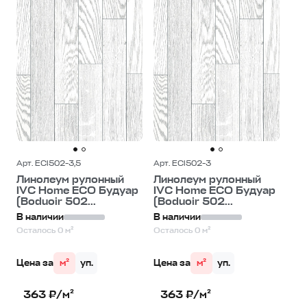
Арт. ECI502-3,5
Арт. ECI502-3
Линолеум рулонный
Линолеум рулонный
IVC Home ECO Будуар
IVC Home ECO Будуар
(Boduoir 502...
(Boduoir 502...
В наличии
В наличии
Осталось 0 м²
Осталось 0 м²
Цена за
м²
уп.
Цена за
м²
уп.
363 ₽/м²
363 ₽/м²