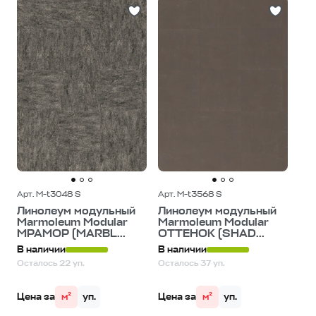
Арт. M-t3048 S
Арт. M-t3568 S
Линолеум модульный
Линолеум модульный
Marmoleum Modular
Marmoleum Modular
МРАМОР (MARBL...
ОТТЕНОК (SHAD...
В наличии
В наличии
Осталось 22 уп.
Осталось 37 уп.
Цена за
м²
уп.
Цена за
м²
уп.