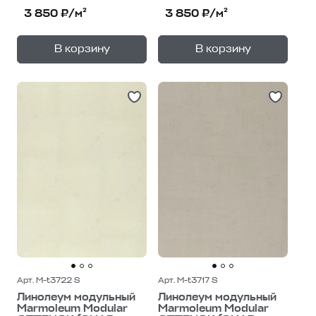
3 850 ₽/м²
3 850 ₽/м²
+
+
—
—
В корзину
В корзину
1
уп.
1
уп.
Арт. M-t3722 S
Арт. M-t3717 S
Линолеум модульный
Линолеум модульный
Marmoleum Modular
Marmoleum Modular