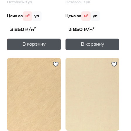
Осталось 8 уп.
Осталось 7 уп.
Цена за
м²
уп.
Цена за
м²
уп.
3 850 ₽/м²
3 850 ₽/м²
+
+
—
—
В корзину
В корзину
1
уп.
1
уп.