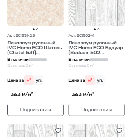
Арт. ECI531-2,5
Арт. ECI502-4
Линолеум рулонный
Линолеум рулонный
IVC Home ECO Шатель
IVC Home ECO Будуар
(Chatel 531)...
(Boduoir 502...
В наличии
В наличии
Осталось 0 м²
Осталось 0 м²
Цена за
м²
уп.
Цена за
м²
уп.
363 ₽/м²
363 ₽/м²
Подписаться
Подписаться