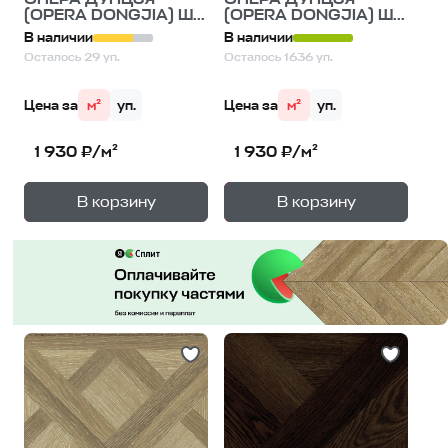
(OPERA DONGJIA) Ш...
(OPERA DONGJIA) Ш...
В наличии
В наличии
Осталось 29 уп.
Осталось 1636 уп.
Цена за
м²
уп.
Цена за
м²
уп.
1 930 ₽/м²
1 930 ₽/м²
+
+
—
—
В корзину
В корзину
1
уп.
1
уп.