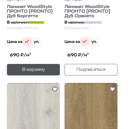
Ламинат WoodStyle
Ламинат WoodStyle
ПРОНТО (PRONTO)
ПРОНТО (PRONTO)
Дуб Боргетто
Дуб Орвието
В наличии
В наличии
Осталось 1293 уп.
Осталось 0 уп.
Цена за
м²
уп.
Цена за
м²
уп.
690 ₽/м²
690 ₽/м²
+
—
В корзину
Подписаться
1
уп.