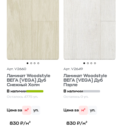
Арт. V2660
Арт. V2649
Ламинат Woodstyle
Ламинат Woodstyle
ВЕГА (VEGA) Дуб
ВЕГА (VEGA) Дуб
Снежный Холм
Пэрле
В наличии
В наличии
Осталось 4775 уп.
Осталось 0 уп.
Цена за
м²
уп.
Цена за
м²
уп.
830 ₽/м²
830 ₽/м²