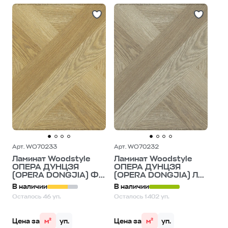
Арт. WO70233
Арт. WO70232
Ламинат Woodstyle
Ламинат Woodstyle
ОПЕРА ДУНЦЗЯ
ОПЕРА ДУНЦЗЯ
(OPERA DONGJIA) Ф...
(OPERA DONGJIA) Л...
В наличии
В наличии
Осталось 46 уп.
Осталось 1402 уп.
Цена за
м²
уп.
Цена за
м²
уп.