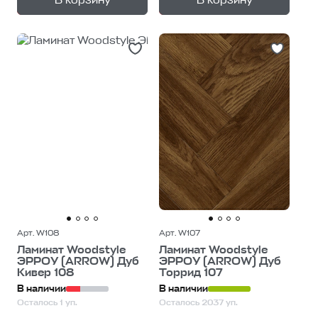
+
+
—
—
В корзину
В корзину
1
уп.
1
уп.
Арт. W108
Арт. W107
Ламинат Woodstyle
Ламинат Woodstyle
ЭРРОУ (ARROW) Дуб
ЭРРОУ (ARROW) Дуб
Кивер 108
Торрид 107
В наличии
В наличии
Осталось 1 уп.
Осталось 2037 уп.