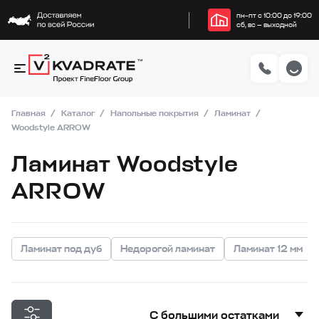
пн–пт с 10:00 до 19:00
сб, вс — выходной
Главная
Каталог
Напольные покрытия
Ламинат
Woodstyle ARROW
Ламинат Woodstyle
ARROW
Ламинат под дуб
Недорогой ламинат
Ламинат 12 мм
С большими остатками