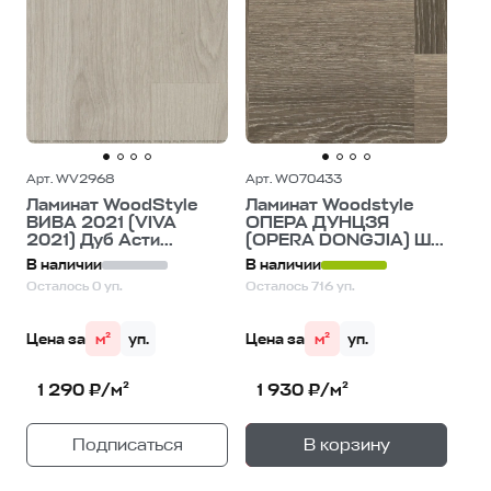
Арт. WV2968
Арт. WO70433
Ламинат WoodStyle
Ламинат Woodstyle
ВИВА 2021 (VIVA
ОПЕРА ДУНЦЗЯ
2021) Дуб Асти...
(OPERA DONGJIA) Ш...
В наличии
В наличии
Осталось 0 уп.
Осталось 716 уп.
Цена за
м²
уп.
Цена за
м²
уп.
1 290 ₽/м²
1 930 ₽/м²
+
—
Подписаться
В корзину
1
уп.