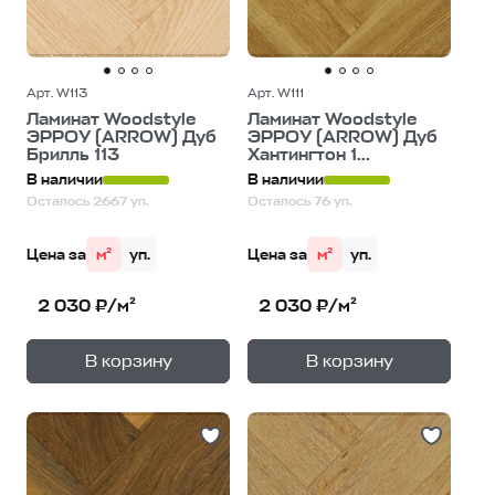
Арт. W113
Арт. W111
Ламинат Woodstyle
Ламинат Woodstyle
ЭРРОУ (ARROW) Дуб
ЭРРОУ (ARROW) Дуб
Брилль 113
Хантингтон 1...
В наличии
В наличии
Осталось 2667 уп.
Осталось 76 уп.
Цена за
м²
уп.
Цена за
м²
уп.
2 030 ₽/м²
2 030 ₽/м²
+
+
—
—
В корзину
В корзину
1
уп.
1
уп.