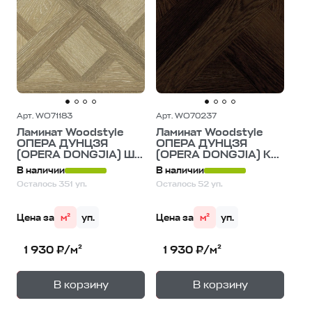
Арт. WO71183
Арт. WO70237
Ламинат Woodstyle
Ламинат Woodstyle
ОПЕРА ДУНЦЗЯ
ОПЕРА ДУНЦЗЯ
(OPERA DONGJIA) Ш...
(OPERA DONGJIA) К...
В наличии
В наличии
Осталось 351 уп.
Осталось 52 уп.
Цена за
м²
уп.
Цена за
м²
уп.
1 930 ₽/м²
1 930 ₽/м²
+
+
—
—
В корзину
В корзину
1
уп.
1
уп.