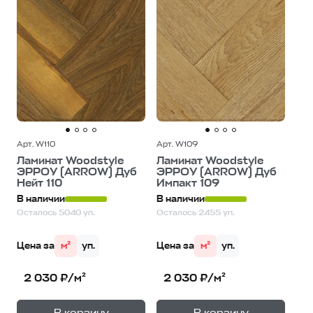
Арт. W110
Арт. W109
Ламинат Woodstyle
Ламинат Woodstyle
ЭРРОУ (ARROW) Дуб
ЭРРОУ (ARROW) Дуб
Нейт 110
Импакт 109
В наличии
В наличии
Осталось 5040 уп.
Осталось 2455 уп.
Цена за
м²
уп.
Цена за
м²
уп.
2 030 ₽/м²
2 030 ₽/м²