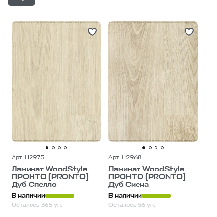
С большими остатками
Дешевле
Дороже
Арт. H2975
Арт. H2968
Ламинат WoodStyle
Ламинат WoodStyle
ПРОНТО (PRONTO)
ПРОНТО (PRONTO)
Дуб Спелло
Дуб Сиена
В наличии
В наличии
Осталось 365 уп.
Осталось 56 уп.