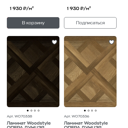
1 930 ₽/м²
1 930 ₽/м²
+
—
В корзину
Подписаться
1
уп.
Арт. WO70338
Арт. WO70336
Ламинат Woodstyle
Ламинат Woodstyle
ОПЕРА ДУНЦЗЯ
ОПЕРА ДУНЦЗЯ