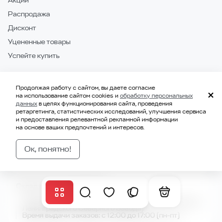
Акции
Распродажа
Дисконт
Уцененные товары
Успейте купить
Продолжая работу с сайтом, вы даете согласие
на использование сайтом cookies и
обработку персональных
данных
в целях функционирования сайта, проведения
ретаргетинга, статистических исследований, улучшения сервиса
и предоставления релевантной рекламной информации
IT Шоурум в Санкт-Петербурге
на основе ваших предпочтений и интересов.
г. Санкт-Петербург, Коломяжский пр.10Э (территория
Ок, понятно!
Ленинградского Северного Завода)
Пн. —Пт.: с 10:00 до 19:00
Сб. —Вс.: выходной
Склад в Санкт-Петербурге
г. Санкт-Петербург, Коломяжский пр.10Э (территория
Ленинградского Северного Завода)
Время выдачи заказов: с 12:00 до 17:00 (пн-пт)