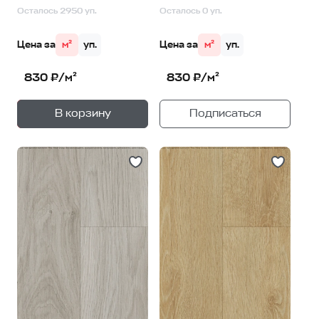
Осталось 2950 уп.
Осталось 0 уп.
Цена за
м²
уп.
Цена за
м²
уп.
830 ₽/м²
830 ₽/м²
+
—
В корзину
Подписаться
1
уп.