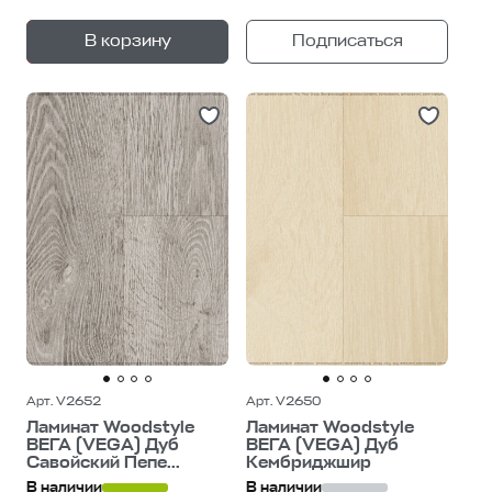
+
—
В корзину
Подписаться
1
уп.
Арт. V2652
Арт. V2650
Ламинат Woodstyle
Ламинат Woodstyle
ВЕГА (VEGA) Дуб
ВЕГА (VEGA) Дуб
Савойский Пепе...
Кембриджшир
В наличии
В наличии