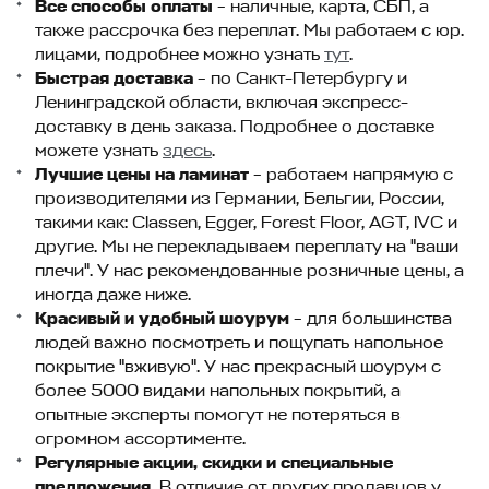
Все способы оплаты
– наличные, карта, СБП, а
также рассрочка без переплат. Мы работаем с юр.
лицами, подробнее можно узнать
тут
.
Быстрая доставка
– по Санкт-Петербургу и
Ленинградской области, включая экспресс-
доставку в день заказа. Подробнее о доставке
можете узнать
здесь
.
Лучшие цены на ламинат
– работаем напрямую с
производителями из Германии, Бельгии, России,
такими как: Classen, Egger, Forest Floor, AGT, IVC и
другие. Мы не перекладываем переплату на "ваши
плечи". У нас рекомендованные розничные цены, а
иногда даже ниже.
Красивый и удобный шоурум
– для большинства
людей важно посмотреть и пощупать напольное
покрытие "вживую". У нас прекрасный шоурум с
более 5000 видами напольных покрытий, а
опытные эксперты помогут не потеряться в
огромном ассортименте.
Регулярные акции, скидки и специальные
предложения.
В отличие от других продавцов у