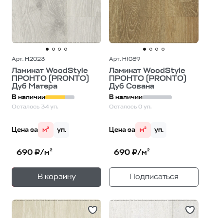
Арт. H2023
Арт. H1089
Ламинат WoodStyle
Ламинат WoodStyle
ПРОНТО (PRONTO)
ПРОНТО (PRONTO)
Дуб Матера
Дуб Сована
В наличии
В наличии
Осталось 34 уп.
Осталось 0 уп.
Цена за
м²
уп.
Цена за
м²
уп.
690 ₽/м²
690 ₽/м²
+
—
В корзину
Подписаться
1
уп.