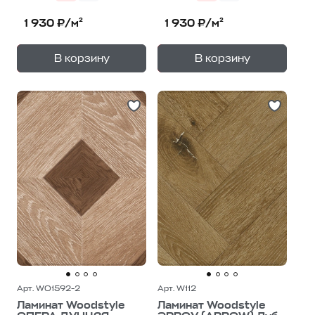
1 930 ₽/м²
1 930 ₽/м²
+
+
—
—
В корзину
В корзину
1
уп.
1
уп.
Арт. WO1592-2
Арт. W112
Ламинат Woodstyle
Ламинат Woodstyle