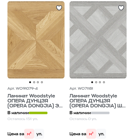
Арт. WO91079-4
Арт. WO71181
Ламинат Woodstyle
Ламинат Woodstyle
ОПЕРА ДУНЦЗЯ
ОПЕРА ДУНЦЗЯ
(OPERA DONGJIA) Э...
(OPERA DONGJIA) Ш...
В наличии
В наличии
Осталось 151 уп.
Осталось 0 уп.
Цена за
м²
уп.
Цена за
м²
уп.