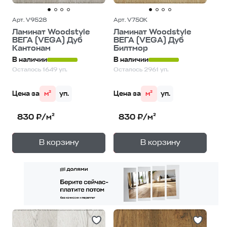
Арт. V9528
Арт. V750K
Ламинат Woodstyle
Ламинат Woodstyle
ВЕГА (VEGA) Дуб
ВЕГА (VEGA) Дуб
Кантонам
Билтмор
В наличии
В наличии
Осталось 1649 уп.
Осталось 2961 уп.
Цена за
м²
уп.
Цена за
м²
уп.
830 ₽/м²
830 ₽/м²
+
+
—
—
В корзину
В корзину
1
уп.
1
уп.