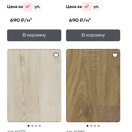
Цена за
м²
уп.
Цена за
м²
уп.
690 ₽/м²
690 ₽/м²
+
+
—
—
В корзину
В корзину
1
уп.
1
уп.
Арт. H2771
Арт. H2187