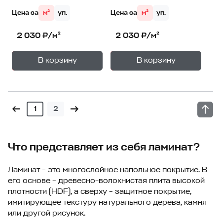
Цена за
м²
уп.
Цена за
м²
уп.
2 030 ₽/м²
2 030 ₽/м²
+
+
—
—
В корзину
В корзину
1
уп.
1
уп.
1
2
Что представляет из себя ламинат?
Ламинат – это многослойное напольное покрытие. В
его основе – древесно-волокнистая плита высокой
плотности (HDF), а сверху – защитное покрытие,
имитирующее текстуру натурального дерева, камня
или другой рисунок.