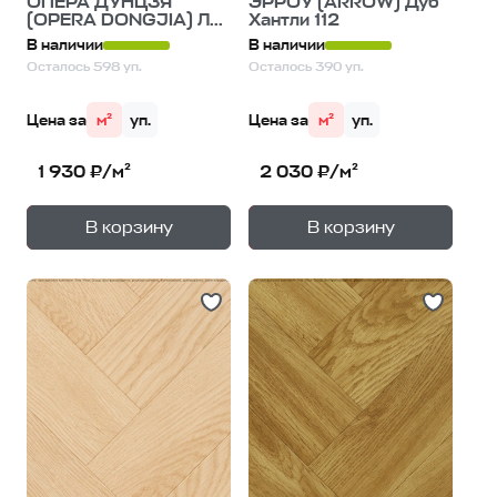
ОПЕРА ДУНЦЗЯ
ЭРРОУ (ARROW) Дуб
(OPERA DONGJIA) Л...
Хантли 112
В наличии
В наличии
Осталось 598 уп.
Осталось 390 уп.
Цена за
м²
уп.
Цена за
м²
уп.
1 930 ₽/м²
2 030 ₽/м²
+
+
—
—
В корзину
В корзину
1
уп.
1
уп.