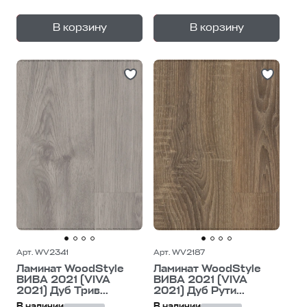
+
+
—
—
В корзину
В корзину
1
уп.
1
уп.
Арт. WV2341
Арт. WV2187
Ламинат WoodStyle
Ламинат WoodStyle
ВИВА 2021 (VIVA
ВИВА 2021 (VIVA
2021) Дуб Трив...
2021) Дуб Рути...
В наличии
В наличии