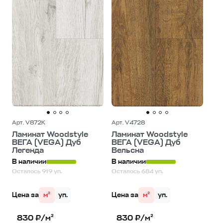
Арт. V872K
Арт. V4728
Ламинат Woodstyle
Ламинат Woodstyle
ВЕГА (VEGA) Дуб
ВЕГА (VEGA) Дуб
Легенда
Вельсна
В наличии
В наличии
Осталось 919 уп.
Осталось 684 уп.
Цена за
м²
уп.
Цена за
м²
уп.
830 ₽/м²
830 ₽/м²