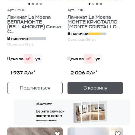
Арт. LM05
Арт. LM16
Ламинат La Moena
Ламинат La Moena
БЕЛЛАМОНТЕ
МОНТЕ КРИСТАЛЛО
(BELLAMONTE) Сосна
(MONTE CRISTALLO...
С...
В наличии
В наличии
Осталось 36 уп.
Осталось 0 уп.
Цена за
м²
уп.
Цена за
м²
уп.
1 937 ₽/м²
2 006 ₽/м²
+
—
Подписаться
В корзину
1
уп.