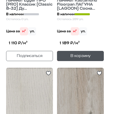
Ламинат Egger ПРО
Ламинат Kastamonu
(PRO) Классик (Classic
Floorpan ЛАГУНА
8-32) Ду...
(LAGOON) Сосна...
В наличии
В наличии
Осталось 0 уп.
Осталось 289 уп.
Цена за
м²
уп.
Цена за
м²
уп.
1 110 ₽/м²
1 189 ₽/м²
+
—
Подписаться
В корзину
1
уп.