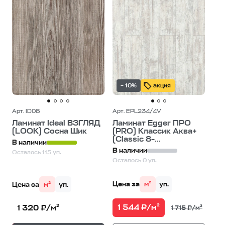
– 10%
акция
Арт. ID08
Арт. EPL234/4V
Ламинат Ideal ВЗГЛЯД
Ламинат Egger ПРО
(LOOK) Сосна Шик
(PRO) Классик Аква+
(Classic 8-...
В наличии
В наличии
Осталось 115 уп.
Осталось 0 уп.
Цена за
м²
уп.
Цена за
м²
уп.
1 544 ₽/м²
1 320 ₽/м²
1 715 ₽/м²