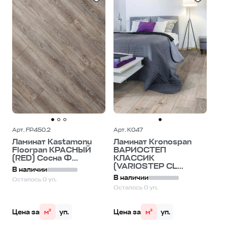
Арт. FP450.2
Арт. K047
Ламинат Kastamonu
Ламинат Kronospan
Floorpan КРАСНЫЙ
ВАРИОСТЕП
(RED) Сосна Ф...
КЛАССИК
(VARIOSTEP CL...
В наличии
В наличии
Осталось 0 уп.
Осталось 0 уп.
Цена за
м²
уп.
Цена за
м²
уп.