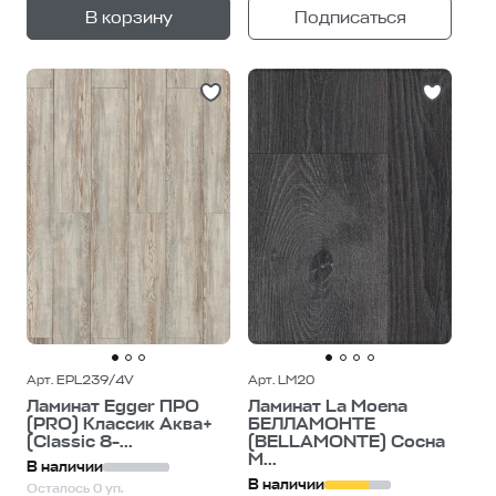
+
—
В корзину
Подписаться
1
уп.
Арт. EPL239/4V
Арт. LM20
Ламинат Egger ПРО
Ламинат La Moena
(PRO) Классик Аква+
БЕЛЛАМОНТЕ
(Classic 8-...
(BELLAMONTE) Сосна
М...
В наличии
В наличии
Осталось 0 уп.