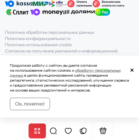
Политика обработки персональных данных
Политика конфиденциальности
Политика использования cookie
Согласие на получение рекламной и информационной
рассылки
Продолжая работу с сайтом, вы даете согласие
При полном или частичном использовании материалов с
на использование сайтом cookies и
обработку персональных
сайта ссылка на источник обязательна.
данных
в целях функционирования сайта, проведения
ретаргетинга, статистических исследований, улучшения сервиса
и предоставления релевантной рекламной информации
на основе ваших предпочтений и интересов.
© 2021-2026, ООО «ВКВАДРАТЕ»
ИНН 7814707183
Ок, понятно!
ОГРН 1177847328229