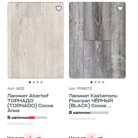
Дешевле
Дороже
Арт. 1402
Арт. FP857.2
Ламинат Aberhof
Ламинат Kastamonu
ТОРНАДО
Floorpan ЧЁРНЫЙ
(TORNADO) Сосна
(BLACK) Сосна ...
Апиа
В наличии
В наличии
Осталось 0 уп.
Осталось 1 уп.