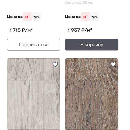
Осталось 33 уп.
Цена за
м²
уп.
Цена за
м²
уп.
1 715 ₽/м²
1 937 ₽/м²
+
—
Подписаться
В корзину
1
уп.