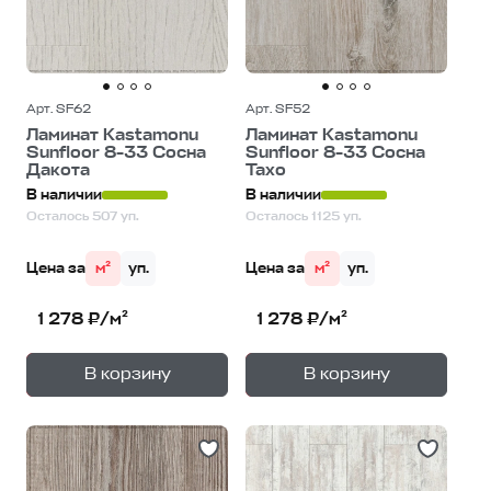
Арт. SF62
Арт. SF52
Ламинат Kastamonu
Ламинат Kastamonu
Sunfloor 8-33 Сосна
Sunfloor 8-33 Сосна
Дакота
Тахо
В наличии
В наличии
Осталось 507 уп.
Осталось 1125 уп.
Цена за
м²
уп.
Цена за
м²
уп.
1 278 ₽/м²
1 278 ₽/м²
+
+
—
—
В корзину
В корзину
1
уп.
1
уп.