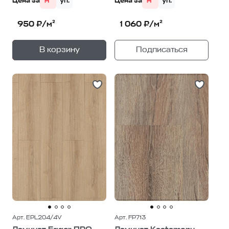
Цена за
м²
уп.
Цена за
м²
уп.
950 ₽/м²
1 060 ₽/м²
+
—
В корзину
Подписаться
1
уп.
Арт. EPL204/4V
Арт. FP713