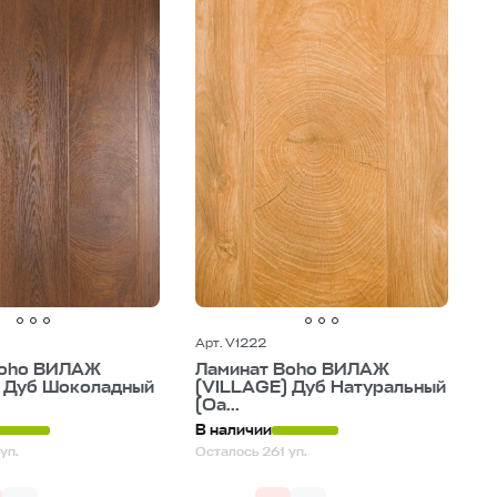
Дороже
Арт. V1222
Boho ВИЛАЖ
Ламинат Boho ВИЛАЖ
 Дуб Шоколадный
(VILLAGE) Дуб Натуральный
(Oa...
В наличии
уп.
Осталось 261 уп.