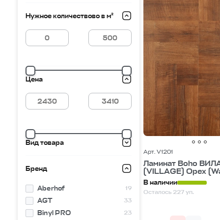
Нужное количествово в м²
Цена
Вид товара
Арт. V1201
Ламинат Boho ВИЛ
Бренд
(VILLAGE) Орех (Wa
В наличии
Aberhof
19
Осталось 227 уп.
AGT
33
Binyl PRO
23