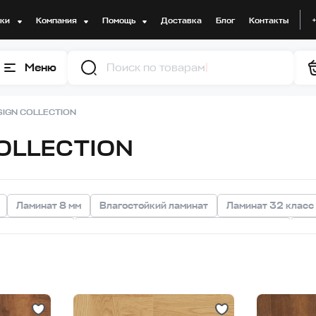
дки
Компания
Помощь
Доставка
Блог
Контакты
Меню
Поиск
SIGN COLLECTION
COLLECTION
Ламинат 8 мм
Влагостойкий ламинат
Ламинат 32 класс
ат под дерево
Ламинат с замковой системой крепления
Лам
нат 31 класса
Ламинат темный
Ламинат светлый
Полума
ат
Белый ламинат
Ламинат 7 мм
Ламинат с 4-V фаской
для комнаты
Ламинат для кухни
Ламинат 5 мм
Ламинат 1