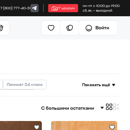
пн–пт с 10:00 до 19:00
+7 (800) 777-40-31
IT шоурум
сб, вс — выходной
Войти
Ламинат 34 класс
Показать ещё
инат под бетон
товый ламинат
Матовый ламинат
С большими остатками
Ламинат для ванной
С большими остатками
0 мм
Дешевле