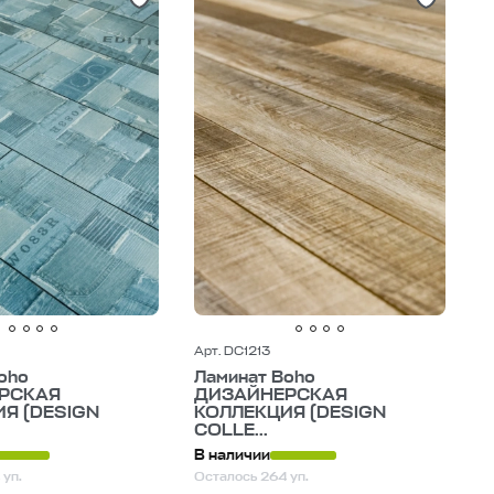
Арт. DC1213
oho
Ламинат Boho
РСКАЯ
ДИЗАЙНЕРСКАЯ
Я (DESIGN
КОЛЛЕКЦИЯ (DESIGN
COLLE...
В наличии
 уп.
Осталось 264 уп.