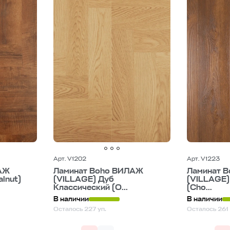
Арт. V1202
Арт. V1223
АЖ
Ламинат Boho ВИЛАЖ
Ламинат 
lnut)
(VILLAGE) Дуб
(VILLAGE)
Классический (O...
(Cho...
В наличии
В наличии
Осталось 227 уп.
Осталось 261 