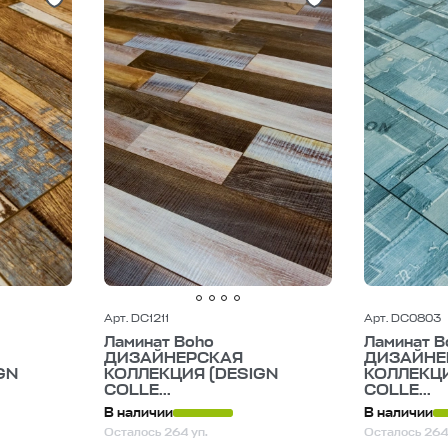
Арт. DC1211
Арт. DC0803
Ламинат Boho
Ламинат B
ДИЗАЙНЕРСКАЯ
ДИЗАЙНЕ
GN
КОЛЛЕКЦИЯ (DESIGN
КОЛЛЕКЦИ
COLLE...
COLLE...
В наличии
В наличии
Осталось 264 уп.
Осталось 264