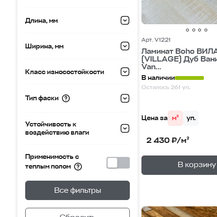
Длина, мм
Арт. V1221
Ширина, мм
Ламинат Boho ВИЛ
(VILLAGE) Дуб Ван
Van...
Класс износостойкости
В наличии
Осталось 261 уп.
Тип фаски
Цена за
м²
уп.
Устойчивость к
воздействию влаги
2 430 ₽/м²
Применимость с
—
В корзине
В корзину
теплым полом
Все фильтры