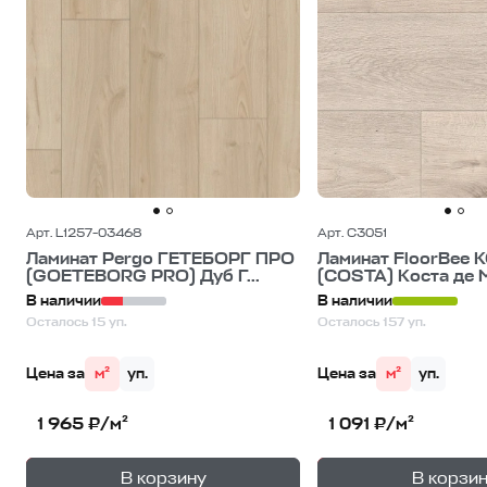
Арт. L1257-03468
Арт. C3051
Ламинат Pergo ГЕТЕБОРГ ПРО
Ламинат FloorBee 
(GOETEBORG PRO) Дуб Г...
(COSTA) Коста де 
В наличии
В наличии
Осталось 15 уп.
Осталось 157 уп.
Цена за
м²
уп.
Цена за
м²
уп.
1 965 ₽/м²
1 091 ₽/м²
+
—
—
В корзину
В корзи
1
уп.
1
уп