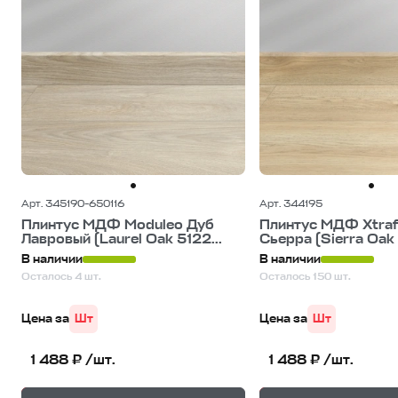
Арт. 345190-650116
Арт. 344195
Плинтус МДФ Moduleo Дуб
Плинтус МДФ Xtraf
Лавровый (Laurel Oak 5122...
Сьерра (Sierra Oak 
В наличии
В наличии
Осталось 4 шт.
Осталось 150 шт.
Цена за
Шт
Цена за
Шт
1 488 ₽ /шт.
1 488 ₽ /шт.