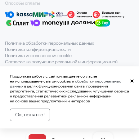
Способы оплаты
Политика обработки персональных данных
Политика конфиденциальности
Политика использования cookie
Согласие на получение рекламной и информационной
рассылки
Продолжая работу с сайтом, вы даете согласие
При полном или частичном использовании материалов с
на использование сайтом cookies и
обработку персональных
сайта ссылка на источник обязательна.
данных
в целях функционирования сайта, проведения
ретаргетинга, статистических исследований, улучшения сервиса
и предоставления релевантной рекламной информации
на основе ваших предпочтений и интересов.
© 2021-2026, ООО «ВКВАДРАТЕ»
ИНН 7814707183
Ок, понятно!
ОГРН 1177847328229