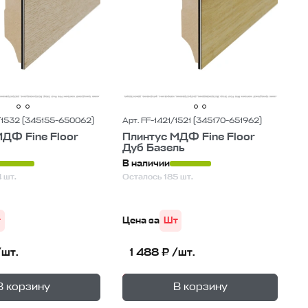
/1532 (345155-650062)
Арт. FF-1421/1521 (345170-651962)
ДФ Fine Floor
Плинтус МДФ Fine Floor
Дуб Базель
В наличии
 шт.
Осталось 185 шт.
т
Цена за
Шт
/шт.
1 488 ₽ /шт.
+
+
—
—
не
В корзине
В корзину
В корзину
1
уп.
1
уп.