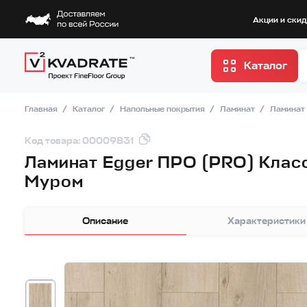
Акции и ски
Каталог
Главная
Каталог
Напольные покрытия
Ламинат
Ламинат 
Код товара: 00009831
Ламинат Egger ПРО (PRO) Класс
Муром
Описание
Характеристики