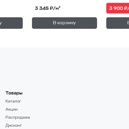
3 900 ₽
3 345 ₽/м²
+
+
—
В корзине
В корзи
у
В корзину
1
уп.
1
уп.
Товары
Каталог
Акции
Распродажа
Дисконт