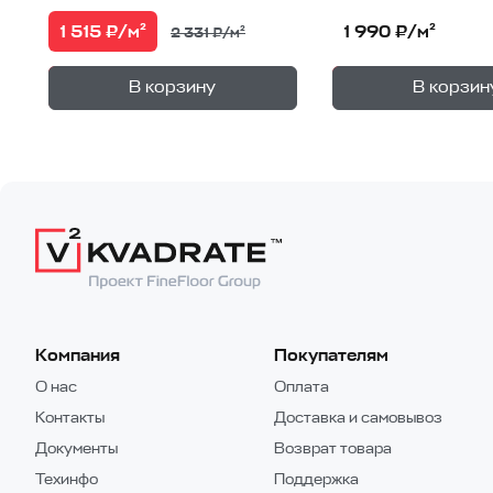
1 515 ₽/м²
1 990 ₽/м²
2 331 ₽/м²
+
—
—
В корзине
В корзине
В корзину
В корзин
1
уп.
Компания
Покупателям
О нас
Оплата
Контакты
Доставка и самовывоз
Документы
Возврат товара
Техинфо
Поддержка