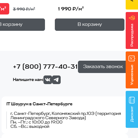
/м²
1 990 ₽/м²
3 990 ₽/м²
+
+
—
—
не
В корзине
В корзину
В корзину
1
уп.
1
уп.
Распродажа
+7 (800) 777-40-31
Заказать звонок
Уцененные
Напишите нам:
IT Шоурум в Санкт-Петербурге
Дисконт
г. Санкт-Петербург, Коломяжский пр.10Э (территория
Ленинградского Северного Завода)
Пн. —Пт.: с 10:00 до 19:00
Сб. —Вс.: выходной