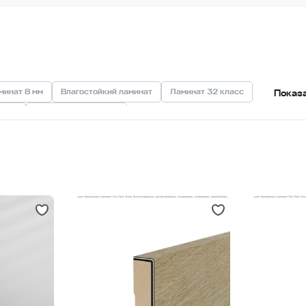
минат 8 мм
Влагостойкий ламинат
Ламинат 32 класс
Показ
пола
Ламинат под дерево
Ламинат с имитацией камня
Бежевый ламинат
олуматовый ламинат
Матовый ламинат
елый ламинат
Ламинат 7 мм
Ламинат с 4-V фаской
иры
Ламинат для комнаты
Ламинат для кухни