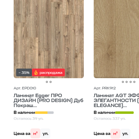
– 35%
распродажа
Арт. EPD010
Арт. PRK912
Ламинат Egger ПРО
Ламинат AGT ЭФ
ДИЗАЙН (PRO DESIGN) Дуб
ЭЛЕГАНТНОСТИ (
Покраш...
ELEGANCE)...
В наличии
В наличии
Осталось 39 уп.
Осталось 337 уп.
Цена за
м²
уп.
Цена за
м²
уп.