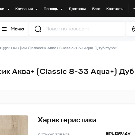
дки
Компания
Помощь
Доставка
Блог
Контакты
Меню
Поис
Egger ПРО (PRO) Классик Аква+ (Classic 8-33 Aqua+) Дуб Муром
ик Аква+ (Classic 8-33 Aqua+) Дуб
Характеристики
EPL139/4V
Артикул товара