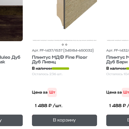
Арт. FF-1437/1537 (345184-650032)
Арт. FF-1432
uleo Дуб
Плинтус МДФ Fine Floor
Плинтус М
Oak
Дуб Лиенц
Дуб Бари
В наличии
В наличии
Осталось 236 шт.
Осталось 104
Цена за
Шт
Цена за
Ш
1 488 ₽ /шт.
1 488 ₽ 
+
+
—
В корзине
В корзи
у
В корзину
1
уп.
1
уп.