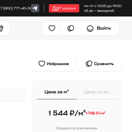
пн–пт с 10:00 до 19:00
+7 (800) 777-40-31
IT шоурум
сб, вс — выходной
Войти
Избранное
Сравнить
Цена за м²
Цена за уп.
1 544 ₽/м²
1 715 ₽/м²
Продается упаковками