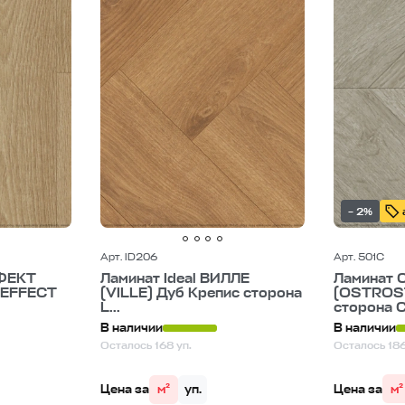
– 2%
Арт. ID206
Арт. 501C
ФЕКТ
Ламинат Ideal ВИЛЛЕ
Ламинат
EFFECT
(VILLE) Дуб Крепис сторона
(OSTROST
L...
сторона 
В наличии
В наличии
Осталось 168 уп.
Осталось 186
Цена за
м²
Цена за
м²
уп.