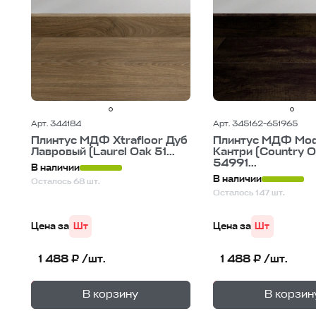
Арт. 344184
Арт. 345162-651965
Плинтус МДФ Xtrafloor Дуб
Плинтус МДФ Mod
Лавровый (Laurel Oak 51...
Кантри (Country 
54991...
В наличии
В наличии
Осталось 68 шт.
Осталось 147 шт.
Цена за
Шт
Цена за
Шт
1 488 ₽ /шт.
1 488 ₽ /шт.
+
—
—
В корзине
В корзине
В корзину
В корзин
1
уп.