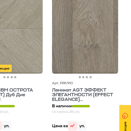
акция
Арт. PRK910
 CBM ОСТРОТА
Ламинат AGT ЭФФЕКТ
) Дуб Дие
ЭЛЕГАНТНОСТИ (EFFECT
С
ELEGANCE)...
В наличии
0 уп.
Осталось 85 уп.
Акция
уп.
Цена за
м²
уп.