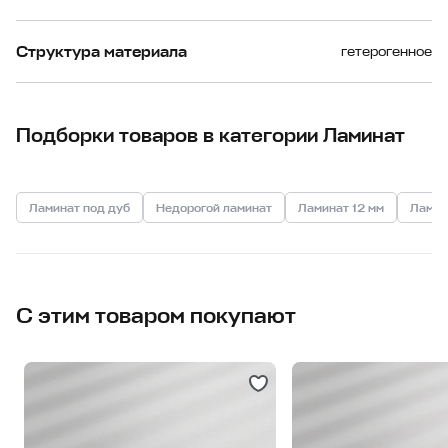
Структура материала
гетерогенное
Подборки товаров в категории Ламинат
Ламинат под дуб
Недорогой ламинат
Ламинат 12 мм
Ламин
С этим товаром покупают