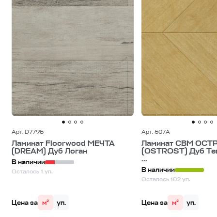
Арт. D7795
Арт. 507А
Ламинат Floorwood МЕЧТА
Ламинат CBM ОСТ
(DREAM) Дуб Логан
(OSTROST) Дуб Те
...
В наличии
В наличии
Осталось 1 уп.
Осталось 102 уп.
Цена за
м²
уп.
Цена за
м²
уп.