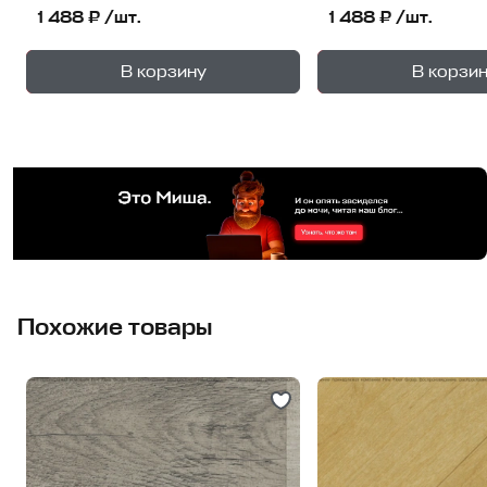
1 488 ₽ /шт.
1 488 ₽ /шт.
+
—
—
В корзину
В корзи
1
уп.
1
уп
Похожие товары