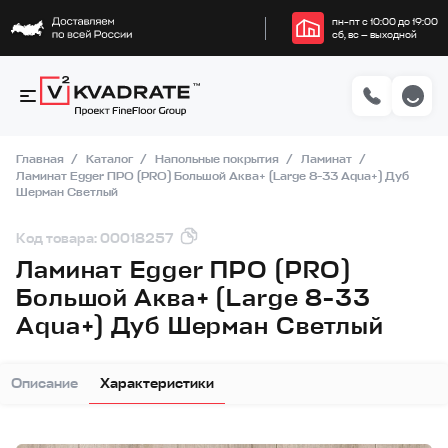
пн–пт с 10:00 до 19:00
сб, вс — выходной
Главная
Каталог
Напольные покрытия
Ламинат
Ламинат Egger ПРО (PRO) Большой Аква+ (Large 8-33 Aqua+) Дуб
Шерман Светлый
Код товара: 00018257
Ламинат Egger ПРО (PRO)
Большой Аква+ (Large 8-33
Aqua+) Дуб Шерман Светлый
Описание
Характеристики