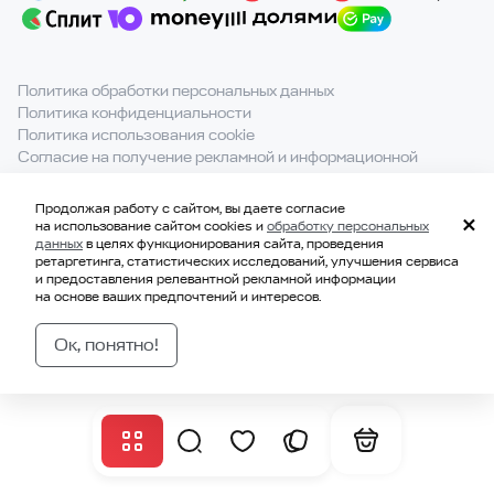
Политика обработки персональных данных
Политика конфиденциальности
Политика использования cookie
Согласие на получение рекламной и информационной
рассылки
Продолжая работу с сайтом, вы даете согласие
При полном или частичном использовании материалов с
на использование сайтом cookies и
обработку персональных
сайта ссылка на источник обязательна.
данных
в целях функционирования сайта, проведения
ретаргетинга, статистических исследований, улучшения сервиса
и предоставления релевантной рекламной информации
на основе ваших предпочтений и интересов.
© 2021-2026, ООО «ВКВАДРАТЕ»
ИНН 7814707183
Ок, понятно!
ОГРН 1177847328229