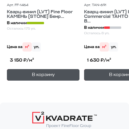
Арт. FF-1464
Арт. TAN-691
Кварц-винил (LVT) Fine Floor
Кварц-винил (LVT) 
КАМЕНЬ (STONE) Бенр...
Commercial ТАНТО
В...
В наличии
В наличии
Осталось 175 уп.
Осталось 8 уп.
Цена за
м²
уп.
Цена за
м²
уп.
3 150 ₽/м²
1 630 ₽/м²
+
—
—
В корзину
В корзи
1
уп.
1
уп