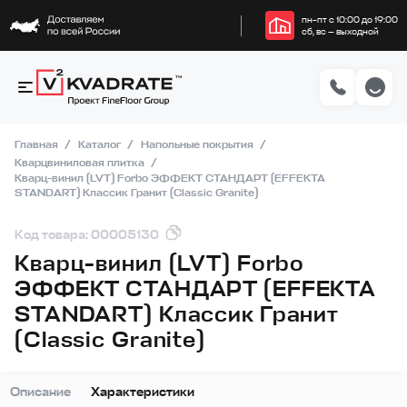
пн–пт с 10:00 до 19:00
сб, вс — выходной
Главная
Каталог
Напольные покрытия
Кварцвиниловая плитка
Кварц-винил (LVT) Forbo ЭФФЕКТ СТАНДАРТ (EFFEKTA
STANDART) Классик Гранит (Classic Granite)
Код товара: 00005130
Кварц-винил (LVT) Forbo
ЭФФЕКТ СТАНДАРТ (EFFEKTA
STANDART) Классик Гранит
(Classic Granite)
Описание
Характеристики