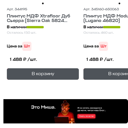
Арт. 344195
Арт. 345160-650063
Плинтус МДФ Xtrafloor Дуб
Плинтус МДФ Modu
Сьерра (Sierra Oak 5824...
(Lugano 46820)
В наличии
В наличии
Осталось 150 шт.
Осталось 460 шт.
Цена за
Шт
Цена за
Шт
1 488 ₽ /шт.
1 488 ₽ /шт.
+
—
—
В корзину
В корзи
1
уп.
1
уп