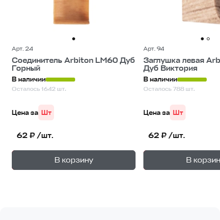
Арт. 24
Арт. 94
Соединитель Arbiton LM60 Дуб
Заглушка левая Ar
Горный
Дуб Виктория
В наличии
В наличии
Осталось 1642 шт.
Осталось 788 шт.
Цена за
Шт
Цена за
Шт
62 ₽ /шт.
62 ₽ /шт.
+
—
—
В корзину
В корзи
1
уп.
1
уп