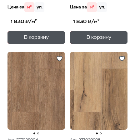
Цена за
м²
уп.
Цена за
м²
уп.
1 830 ₽/м²
1 830 ₽/м²
+
+
—
—
В корзину
В корзину
1
уп.
1
уп.
Арт. 277029004
Арт. 277029008