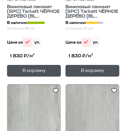
Виниловый ламинат
Виниловый ламинат
(SPC) Tarkett ЧЁРНОЕ
(SPC) Tarkett ЧЁРНОЕ
ДЕРЕВО (BL...
ДЕРЕВО (BL...
В наличии
В наличии
Осталось 88 уп.
Осталось 47 уп.
Цена за
м²
уп.
Цена за
м²
уп.
1 830 ₽/м²
1 830 ₽/м²
+
+
—
—
В корзину
В корзину
1
уп.
1
уп.