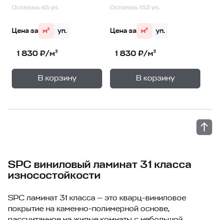
Осталось 65 уп.
Осталось 153 уп.
Цена за
м²
уп.
Цена за
м²
уп.
1 830 ₽/м²
1 830 ₽/м²
+
+
—
—
В корзину
В корзину
1
уп.
1
уп.
SPC виниловый ламинат 31 класса
износостойкости
SPC ламинат 31 класса — это кварц-виниловое
покрытие на каменно-полимерной основе,
рассчитанное на жилые комнаты с небольшой