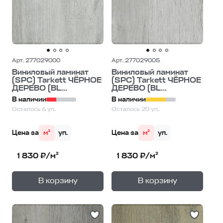
Арт. 277029000
Арт. 277029005
Виниловый ламинат
Виниловый ламинат
(SPC) Tarkett ЧЁРНОЕ
(SPC) Tarkett ЧЁРНОЕ
ДЕРЕВО (BL...
ДЕРЕВО (BL...
В наличии
В наличии
Осталось 6 уп.
Осталось 20 уп.
Цена за
м²
уп.
Цена за
м²
уп.
1 830 ₽/м²
1 830 ₽/м²
+
+
—
—
В корзину
В корзину
1
уп.
1
уп.