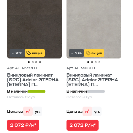
– 30%
акция
– 30%
акция
Арт. AE-14987LH
Арт. AE-14107LH
Виниловый ламинат
Виниловый ламинат
(SPC) Adelar ЭТЕРНА
(SPC) Adelar ЭТЕРНА
(ETERNA) П...
(ETERNA) П...
В наличии
В наличии
Осталось 82 уп.
Осталось 0 уп.
Цена за
м²
уп.
Цена за
м²
уп.
2 072 ₽/м²
2 072 ₽/м²