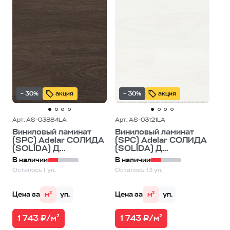
– 30%
акция
– 30%
акция
Арт. AS-03884LA
Арт. AS-03121LA
Виниловый ламинат
Виниловый ламинат
(SPC) Adelar СОЛИДА
(SPC) Adelar СОЛИДА
(SOLIDA) Д...
(SOLIDA) Д...
В наличии
В наличии
Осталось 1 уп.
Осталось 13 уп.
Цена за
м²
уп.
Цена за
м²
уп.
1 743 ₽/м²
1 743 ₽/м²