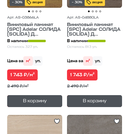
– 30%
акция
– 30%
акция
Арт. AS-03866LA
Арт. AS-04880LA
Виниловый ламинат
Виниловый ламинат
(SPC) Adelar СОЛИДА
(SPC) Adelar СОЛИДА
(SOLIDA) Д...
(SOLIDA) Д...
В наличии
В наличии
Осталось 327 уп.
Осталось 813 уп.
Цена за
м²
уп.
Цена за
м²
уп.
1 743 ₽/м²
1 743 ₽/м²
2 490 ₽/м²
2 490 ₽/м²
+
+
—
—
В корзину
В корзину
1
уп.
1
уп.