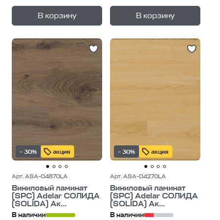
+
+
—
—
В корзину
В корзину
1
уп.
1
уп.
– 30%
акция
– 30%
акция
Арт. ASA-04870LA
Арт. ASA-04270LA
Виниловый ламинат
Виниловый ламинат
(SPC) Adelar СОЛИДА
(SPC) Adelar СОЛИДА
(SOLIDA) Ак...
(SOLIDA) Ак...
В наличии
В наличии