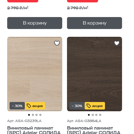
2 790 ₽/м²
2 790 ₽/м²
+
+
—
—
В корзину
В корзину
1
уп.
1
уп.
– 30%
акция
– 30%
акция
Арт. ASA-03239LA
Арт. ASA-03884LA
Виниловый ламинат
Виниловый ламинат
(SPC) Adelar СОЛИДА
(SPC) Adelar СОЛИДА