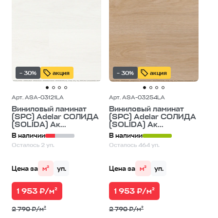
– 30%
акция
– 30%
акция
Арт. ASA-03121LA
Арт. ASA-03254LA
Виниловый ламинат
Виниловый ламинат
(SPC) Adelar СОЛИДА
(SPC) Adelar СОЛИДА
(SOLIDA) Ак...
(SOLIDA) Ак...
В наличии
В наличии
Осталось 2 уп.
Осталось 464 уп.
Цена за
м²
уп.
Цена за
м²
уп.
1 953 ₽/м²
1 953 ₽/м²
2 790 ₽/м²
2 790 ₽/м²