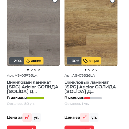
– 30%
акция
– 30%
акция
Арт. AS-03935LA
Арт. AS-03826LA
Виниловый ламинат
Виниловый ламинат
(SPC) Adelar СОЛИДА
(SPC) Adelar СОЛИДА
(SOLIDA) Д...
(SOLIDA) Д...
В наличии
В наличии
Осталось 80 уп.
Осталось 1 уп.
Цена за
м²
уп.
Цена за
м²
уп.