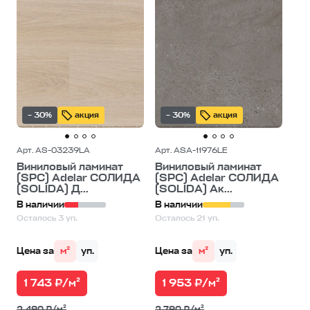
– 30%
акция
– 30%
акция
Арт. AS-03239LA
Арт. ASA-11976LE
Виниловый ламинат
Виниловый ламинат
(SPC) Adelar СОЛИДА
(SPC) Adelar СОЛИДА
(SOLIDA) Д...
(SOLIDA) Ак...
В наличии
В наличии
Осталось 3 уп.
Осталось 21 уп.
Цена за
м²
уп.
Цена за
м²
уп.
1 743 ₽/м²
1 953 ₽/м²
2 490 ₽/м²
2 790 ₽/м²