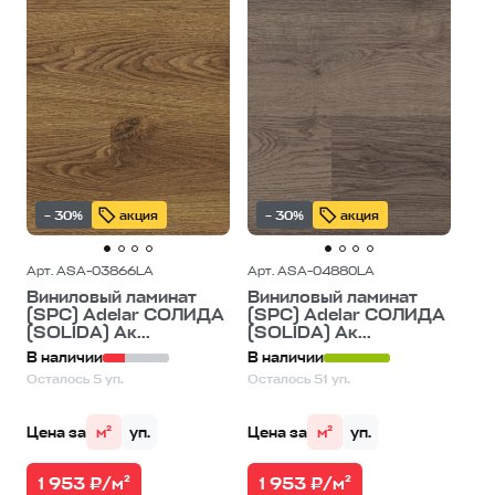
– 30%
акция
– 30%
акция
Арт. ASA-03866LA
Арт. ASA-04880LA
Виниловый ламинат
Виниловый ламинат
(SPC) Adelar СОЛИДА
(SPC) Adelar СОЛИДА
(SOLIDA) Ак...
(SOLIDA) Ак...
В наличии
В наличии
Осталось 5 уп.
Осталось 51 уп.
Цена за
м²
уп.
Цена за
м²
уп.
1 953 ₽/м²
1 953 ₽/м²