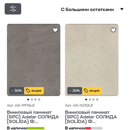
С большими остатками
С большими остатками
Дешевле
Дороже
– 30%
акция
– 30%
акция
Арт. AS-11976LE
Арт. AS-11232LE
Виниловый ламинат
Виниловый ламинат
(SPC) Adelar СОЛИДА
(SPC) Adelar СОЛИДА
(SOLIDA) Ф...
(SOLIDA) Ф...
В наличии
В наличии