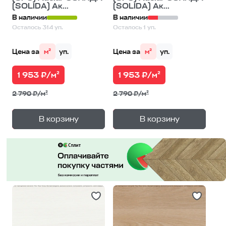
(SOLIDA) Ак...
(SOLIDA) Ак...
В наличии
В наличии
Осталось 314 уп.
Осталось 1 уп.
Цена за
м²
уп.
Цена за
м²
уп.
1 953 ₽/м²
1 953 ₽/м²
2 790 ₽/м²
2 790 ₽/м²
+
+
—
—
В корзину
В корзину
1
уп.
1
уп.