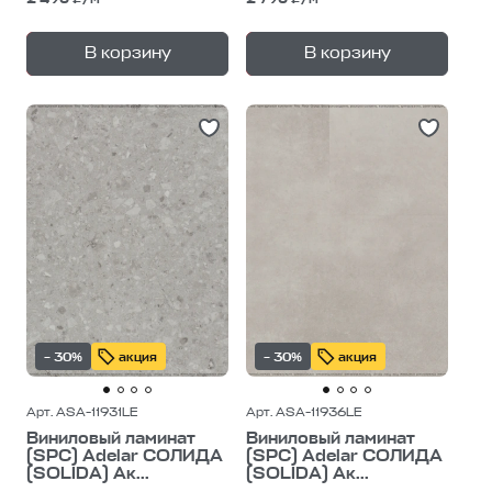
+
+
—
—
В корзину
В корзину
1
уп.
1
уп.
– 30%
акция
– 30%
акция
Арт. ASA-11931LE
Арт. ASA-11936LE
Виниловый ламинат
Виниловый ламинат
(SPC) Adelar СОЛИДА
(SPC) Adelar СОЛИДА
(SOLIDA) Ак...
(SOLIDA) Ак...