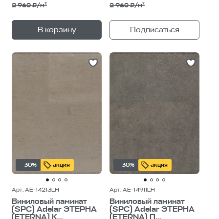
2 960 ₽/м²
2 960 ₽/м²
+
—
В корзину
Подписаться
1
уп.
– 30%
акция
– 30%
акция
Арт. AE-14213LH
Арт. AE-14911LH
Виниловый ламинат
Виниловый ламинат
(SPC) Adelar ЭТЕРНА
(SPC) Adelar ЭТЕРНА
(ETERNA) К...
(ETERNA) П...