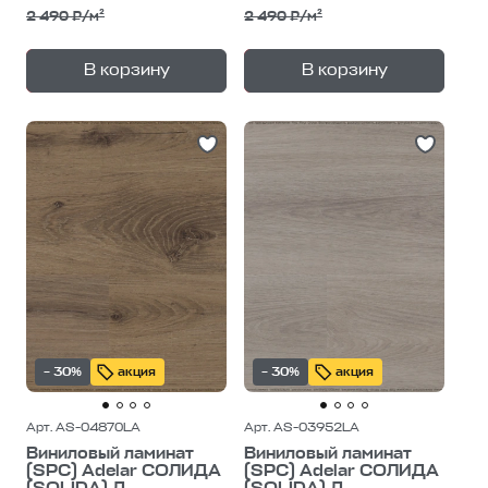
2 490 ₽/м²
2 490 ₽/м²
+
+
—
—
В корзину
В корзину
1
уп.
1
уп.
– 30%
акция
– 30%
акция
Арт. AS-04870LA
Арт. AS-03952LA
Виниловый ламинат
Виниловый ламинат
(SPC) Adelar СОЛИДА
(SPC) Adelar СОЛИДА
(SOLIDA) Д...
(SOLIDA) Д...