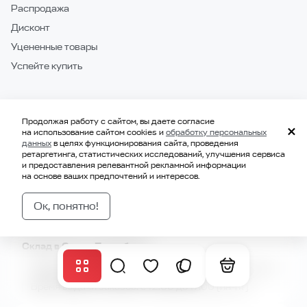
Распродажа
Дисконт
Уцененные товары
Успейте купить
Продолжая работу с сайтом, вы даете согласие
на использование сайтом cookies и
обработку персональных
данных
в целях функционирования сайта, проведения
ретаргетинга, статистических исследований, улучшения сервиса
IT Шоурум в Санкт-Петербурге
и предоставления релевантной рекламной информации
на основе ваших предпочтений и интересов.
г. Санкт-Петербург, Коломяжский пр.10Э (территория
Ленинградского Северного Завода)
Пн. —Пт.: с 10:00 до 19:00
Ок, понятно!
Сб. —Вс.: выходной
Склад в Санкт-Петербурге
г. Санкт-Петербург, Коломяжский пр.10Э (территория
Ленинградского Северного Завода)
Время выдачи заказов: с 12:00 до 17:00 (пн-пт)