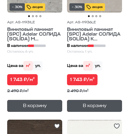
– 30%
акция
– 30%
акция
Арт. AS-11931LE
Арт. AS-11936LE
Виниловый ламинат
Виниловый ламинат
(SPC) Adelar СОЛИДА
(SPC) Adelar СОЛИДА
(SOLIDA) М...
(SOLIDA) К...
В наличии
В наличии
Осталось 6 уп.
Осталось 1 уп.
Цена за
м²
уп.
Цена за
м²
уп.
1 743 ₽/м²
1 743 ₽/м²
2 490 ₽/м²
2 490 ₽/м²
+
+
—
—
В корзину
В корзину
1
уп.
1
уп.