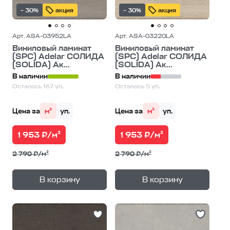
– 30%
акция
– 30%
акция
Арт. ASA-03952LA
Арт. ASA-03220LA
Виниловый ламинат
Виниловый ламинат
(SPC) Adelar СОЛИДА
(SPC) Adelar СОЛИДА
(SOLIDA) Ак...
(SOLIDA) Ак...
В наличии
В наличии
Осталось 167 уп.
Осталось 5 уп.
Цена за
м²
уп.
Цена за
м²
уп.
1 953 ₽/м²
1 953 ₽/м²
2 790 ₽/м²
2 790 ₽/м²
+
+
—
—
В корзину
В корзину
1
уп.
1
уп.