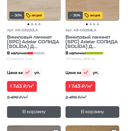
– 30%
акция
– 30%
акция
Арт. AS-03220LA
Арт. AS-03254LA
Виниловый ламинат
Виниловый ламинат
(SPC) Adelar СОЛИДА
(SPC) Adelar СОЛИДА
(SOLIDA) Д...
(SOLIDA) Д...
В наличии
В наличии
Осталось 3 уп.
Осталось 408 уп.
Цена за
м²
уп.
Цена за
м²
уп.
1 743 ₽/м²
1 743 ₽/м²
2 490 ₽/м²
2 490 ₽/м²
+
+
—
—
В корзину
В корзину
1
уп.
1
уп.