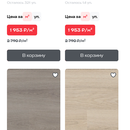
Осталось 321 уп.
Осталось 14 уп.
Цена за
м²
уп.
Цена за
м²
уп.
1 953 ₽/м²
1 953 ₽/м²
2 790 ₽/м²
2 790 ₽/м²
+
+
—
—
В корзину
В корзину
1
уп.
1
уп.