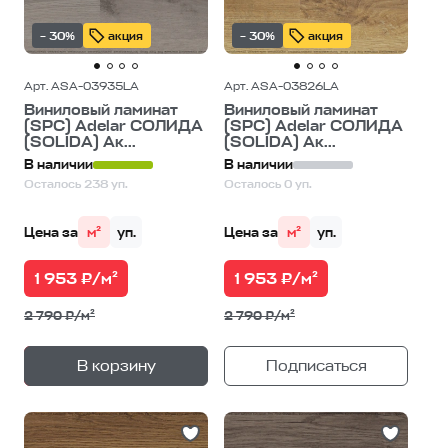
– 30%
акция
– 30%
акция
Арт. ASA-03935LA
Арт. ASA-03826LA
Виниловый ламинат
Виниловый ламинат
(SPC) Adelar СОЛИДА
(SPC) Adelar СОЛИДА
(SOLIDA) Ак...
(SOLIDA) Ак...
В наличии
В наличии
Осталось 238 уп.
Осталось 0 уп.
Цена за
м²
уп.
Цена за
м²
уп.
1 953 ₽/м²
1 953 ₽/м²
2 790 ₽/м²
2 790 ₽/м²
+
—
В корзину
Подписаться
1
уп.