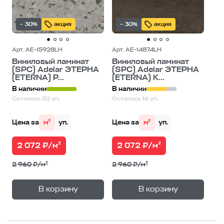
– 30%
акция
– 30%
акция
Арт. AE-15928LH
Арт. AE-14874LH
Виниловый ламинат
Виниловый ламинат
(SPC) Adelar ЭТЕРНА
(SPC) Adelar ЭТЕРНА
(ETERNA) Р...
(ETERNA) К...
В наличии
В наличии
Осталось 82 уп.
Осталось 16 уп.
Цена за
м²
уп.
Цена за
м²
уп.
2 072 ₽/м²
2 072 ₽/м²
2 960 ₽/м²
2 960 ₽/м²
+
+
—
—
В корзину
В корзину
1
уп.
1
уп.