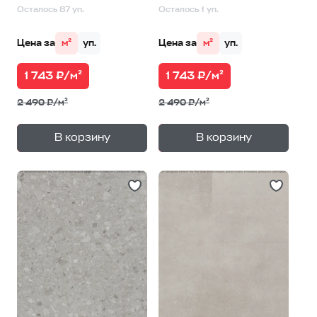
Осталось 87 уп.
Осталось 1 уп.
Цена за
м²
уп.
Цена за
м²
уп.
1 743 ₽/м²
1 743 ₽/м²
2 490 ₽/м²
2 490 ₽/м²
+
+
—
—
В корзину
В корзину
1
уп.
1
уп.