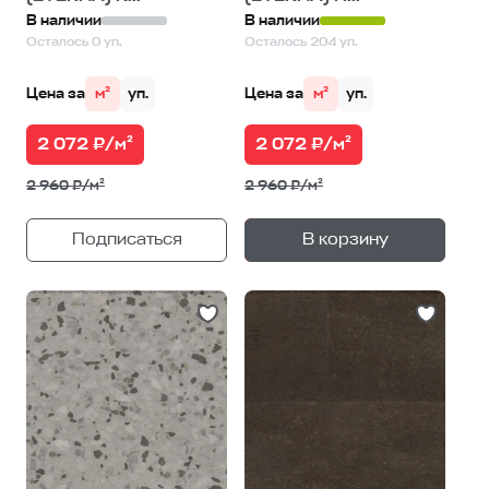
В наличии
В наличии
Осталось 0 уп.
Осталось 204 уп.
Цена за
м²
уп.
Цена за
м²
уп.
2 072 ₽/м²
2 072 ₽/м²
2 960 ₽/м²
2 960 ₽/м²
+
—
Подписаться
В корзину
1
уп.