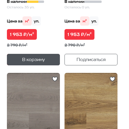
В наличии
В наличии
Осталось 35 уп.
Осталось 0 уп.
Цена за
м²
уп.
Цена за
м²
уп.
1 953 ₽/м²
1 953 ₽/м²
2 790 ₽/м²
2 790 ₽/м²
+
—
В корзину
Подписаться
1
уп.