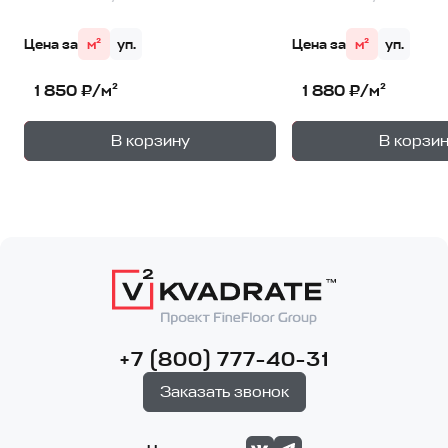
Цена за
м²
уп.
Цена за
м²
уп.
1 850 ₽/м²
1 880 ₽/м²
+
—
—
В корзину
В корзи
1
уп.
1
уп
+7 (800) 777-40-31
Заказать звонок