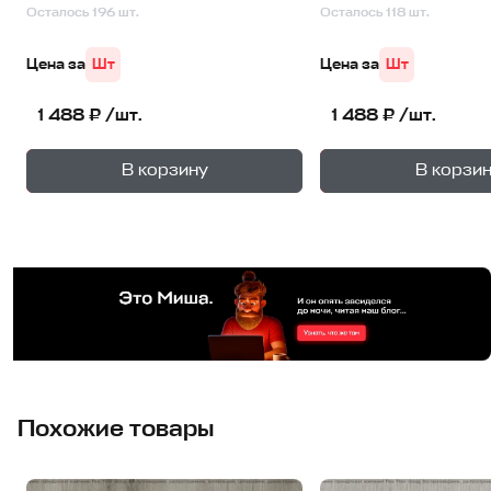
Осталось 196 шт.
Осталось 118 шт.
Цена за
Шт
Цена за
Шт
1 488 ₽ /шт.
1 488 ₽ /шт.
+
—
—
В корзину
В корзи
1
уп.
1
уп
Похожие товары