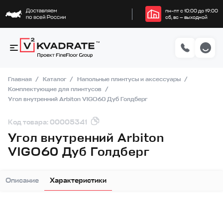
пн–пт с 10:00 до 19:00
сб, вс — выходной
Главная
Каталог
Напольные плинтусы и аксессуары
Комплектующие для плинтусов
Угол внутренний Arbiton VIGO60 Дуб Голдберг
Код товара: 00005341
Угол внутренний Arbiton
VIGO60 Дуб Голдберг
Описание
Характеристики