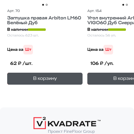
Арт. 70
Арт. 154
Заглушка правая Arbiton LM60
Угол внутренний Ar
Белёный Дуб
VIGO60 Дуб Сиерр
В наличии
В наличии
Осталось 623 шт.
Осталось 56 уп.
Цена за
Шт
Цена за
Шт
62 ₽ /шт.
106 ₽ /уп.
+
—
—
В корзину
В корзи
1
уп.
1
уп