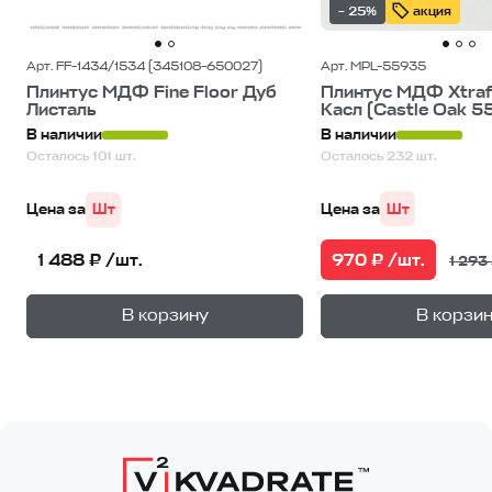
– 25%
акция
Арт. FF-1434/1534 (345108-650027)
Арт. MPL-55935
Плинтус МДФ Fine Floor Дуб
Плинтус МДФ Xtraf
Листаль
Касл (Castle Oak 5
В наличии
В наличии
Осталось 101 шт.
Осталось 232 шт.
Цена за
Шт
Цена за
Шт
970 ₽ /шт.
1 488 ₽ /шт.
1 293 
+
—
—
В корзину
В корзи
1
уп.
1
уп