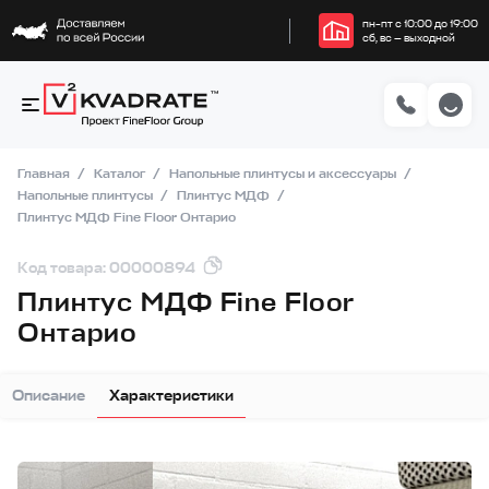
пн–пт с 10:00 до 19:00
сб, вс — выходной
Главная
Каталог
Напольные плинтусы и аксессуары
Напольные плинтусы
Плинтус МДФ
Плинтус МДФ Fine Floor Онтарио
Код товара: 00000894
Плинтус МДФ Fine Floor
Онтарио
Описание
Характеристики