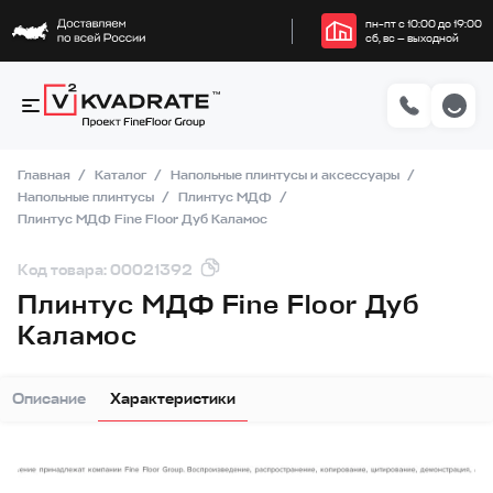
пн–пт с 10:00 до 19:00
сб, вс — выходной
Главная
Каталог
Напольные плинтусы и аксессуары
Напольные плинтусы
Плинтус МДФ
Плинтус МДФ Fine Floor Дуб Каламос
Код товара: 00021392
Плинтус МДФ Fine Floor Дуб
Каламос
Описание
Характеристики