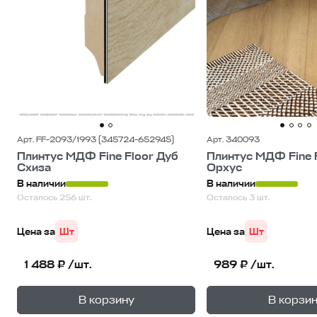
Арт. FF-2093/1993 (345724-652945)
Арт. 340093
Плинтус МДФ Fine Floor Дуб
Плинтус МДФ Fine 
Схиза
Орхус
В наличии
В наличии
Осталось 256 шт.
Осталось 3 шт.
Цена за
Шт
Цена за
Шт
1 488 ₽ /шт.
989 ₽ /шт.
+
—
—
В корзину
В корзи
1
уп.
1
уп