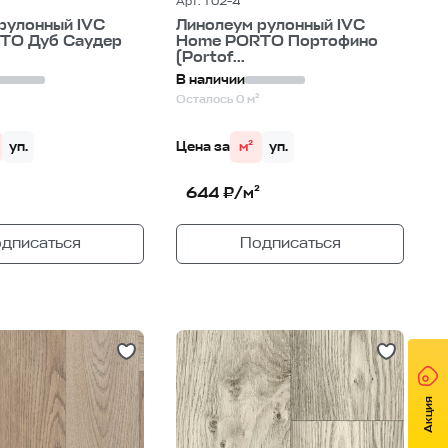
Арт. T02-4
рулонный IVC
Линолеум рулонный IVC
TO Дуб Саудер
Home PORTO Портофино
(Portof...
В наличии
Осталось 0 м²
уп.
Цена за
м²
уп.
644 ₽/м²
дписаться
Подписаться
Акция