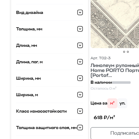
Вид дизайна
Толщина, мм
Длина, мм
Арт. T02-3
Длина, пог. м
Линолеум рулонный
Home PORTO Порт
(Portof...
Ширина, мм
В наличии
Осталось 0 м²
Ширина, м
Цена за
м²
уп.
Класс износостойкости
618 ₽/м²
Толщина защитного слоя, мм
Подписатьс