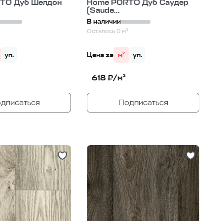
TO Дуб Шелдон
Home PORTO Дуб Саудер
(Saude...
В наличии
Осталось 0 м²
уп.
Цена за
м²
уп.
618 ₽/м²
дписаться
Подписаться