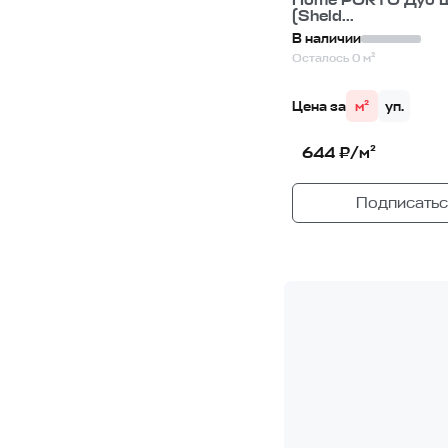
Home PORTO Дуб 
(Sheld...
В наличии
Осталось 0 м²
Цена за
м²
уп.
644 ₽/м²
Подписатьс