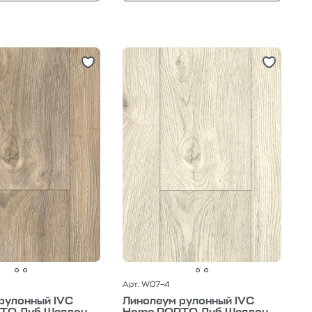
Арт. W07-4
рулонный IVC
Линолеум рулонный IVC