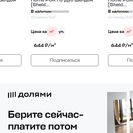
Шелдон
Home PORTO Дуб Шелдон
Home POR
(Sheld...
(Sheld...
В наличии
В наличии
Осталось 0 м²
Осталось 0 м²
Цена за
м²
уп.
Цена за
м²
644 ₽/м²
644 ₽/м²
я
Подписаться
По