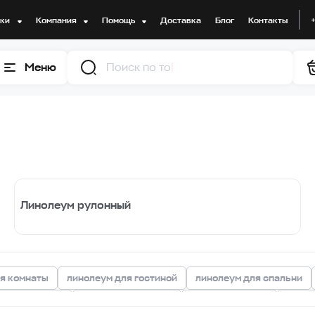
дки
Компания
Помощь
Доставка
Блог
Контакты
Меню
Поиск по товарам
Линолеум рулонный
я комнаты
линолеум для гостиной
линолеум для спальни
м для ванной
бежевый линолеум
белый линолеум
линол