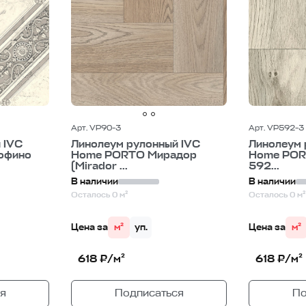
Арт. VP90-3
Арт. VP592-3
 IVC
Линолеум рулонный IVC
Линолеум 
офино
Home PORTO Мирадор
Home POR
(Mirador ...
592...
В наличии
В наличии
Осталось 0 м²
Осталось 0 м²
Цена за
м²
уп.
Цена за
м²
618 ₽/м²
618 ₽/м²
я
Подписаться
По