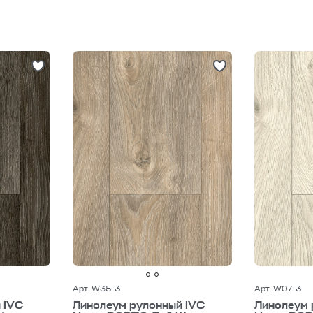
еум
линолеум для теплого пола
гетерогенный линолеум
ойкий линолеум
линолеум 43 класс
коммерческий линолеу
 класс
линолеум 31 класс
линолеум 32 класс
линолеум 
линолеум 4 мм
линолеум 1.5 м
линолеум 2 м
линолеум 2.
Арт. W35-3
Арт. W07-3
 IVC
Линолеум рулонный IVC
Линолеум 