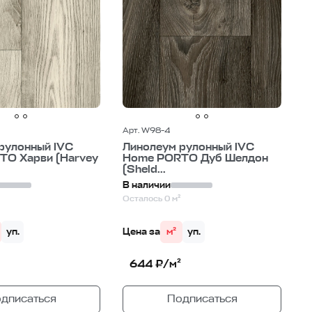
Арт. W98-4
рулонный IVC
Линолеум рулонный IVC
TO Харви (Harvey
Home PORTO Дуб Шелдон
(Sheld...
В наличии
Осталось 0 м²
уп.
Цена за
м²
уп.
644 ₽/м²
дписаться
Подписаться