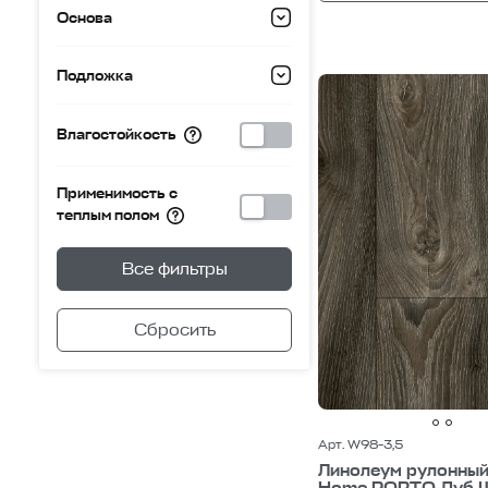
Основа
Подложка
Влагостойкость
Применимость с
теплым полом
Все фильтры
Арт. W98-3,5
Линолеум рулонный