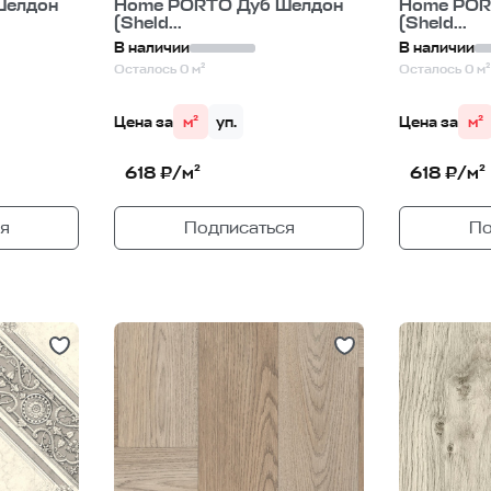
Шелдон
Home PORTO Дуб Шелдон
Home POR
(Sheld...
(Sheld...
В наличии
В наличии
Осталось 0 м²
Осталось 0 м²
Цена за
м²
уп.
Цена за
м²
618 ₽/м²
618 ₽/м²
я
Подписаться
По