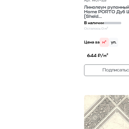
Арт. W07-3,5
Линолеум рулонный
Home PORTO Дуб 
(Sheld...
В наличии
Осталось 0 м²
Цена за
м²
уп.
644 ₽/м²
Подписатьс