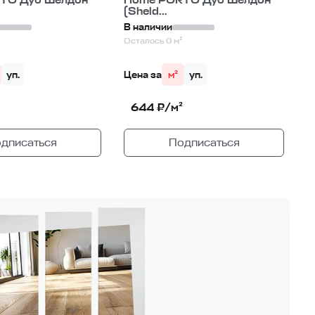
TO Дуб Шелдон
Home PORTO Дуб Шелдон
(Sheld...
В наличии
Осталось 0 м²
уп.
Цена за
м²
уп.
644 ₽/м²
дписаться
Подписаться