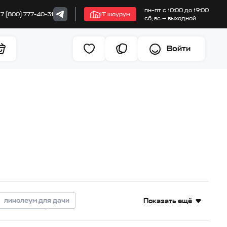
пн–пт с 10:00 до 19:00
+7 (800) 777-40-31
IT шоурум
сб, вс — выходной
Войти
линолеум для дачи
Показать ещё
еум под дуб