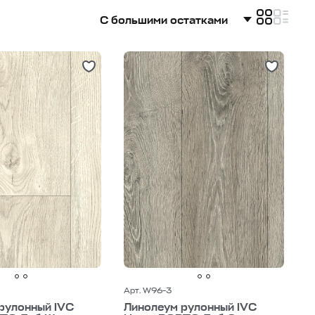
линолеум под бетон
С большими остатками
м
полукоммерческий линолеум
С большими остатками
33 класс
линолеум 42 класс
Дешевле
5 м
линолеум 3 м
Дороже
Арт. W96-3
рулонный IVC
Линолеум рулонный IVC