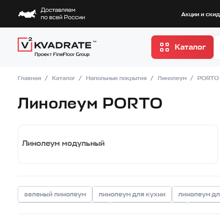
Акции и ски
Каталог
Главная
Каталог
Напольные покрытия
Линолеум
PORTO
Линолеум PORTO
Линолеум модульный
зеленый линолеум
линолеум для кухни
линолеум дл
линолеум для квартиры
линолеум для дома
линолеу