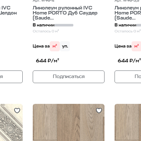
Арт. W96-4
Арт. W96-3,5
 IVC
Линолеум рулонный IVC
Линолеум 
Шелдон
Home PORTO Дуб Саудер
Home POR
(Saude...
(Saude...
В наличии
В наличии
Осталось 0 м²
Осталось 0 м²
Цена за
м²
уп.
Цена за
м²
644 ₽/м²
644 ₽/м²
я
Подписаться
По