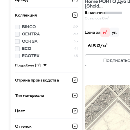
Home PORTO Дуб 
(Sheld...
В наличии
Коллекция
Осталось 0 м²
BINGO
29
Цена за
м²
уп.
CENTRA
39
CORSA
35
618 ₽/м²
ECO
41
ECOTEX
15
Подписатьс
Подробнее
(17)
Страна производства
Тип материала
Цвет
Оттенок