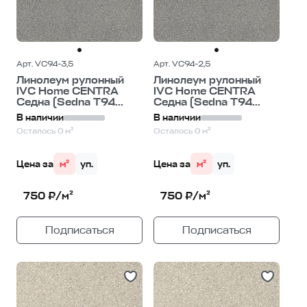
Арт. VC94-3,5
Арт. VC94-2,5
Линолеум рулонный
Линолеум рулонный
IVC Home CENTRA
IVC Home CENTRA
Седна (Sedna T94...
Седна (Sedna T94...
В наличии
В наличии
Осталось 0 м²
Осталось 0 м²
Цена за
м²
уп.
Цена за
м²
уп.
750 ₽/м²
750 ₽/м²
Подписаться
Подписаться