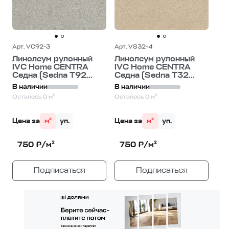
Арт. VC92-3
Арт. VS32-4
Линолеум рулонный
Линолеум рулонный
IVC Home CENTRA
IVC Home CENTRA
Седна (Sedna T92...
Седна (Sedna T32...
В наличии
В наличии
Осталось 0 м²
Осталось 0 м²
Цена за
м²
уп.
Цена за
м²
уп.
750 ₽/м²
750 ₽/м²
Подписаться
Подписаться