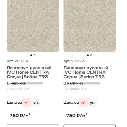
Арт. VS93-4
Арт. VS93-3
Линолеум рулонный
Линолеум рулонный
IVC Home CENTRA
IVC Home CENTRA
Седна (Sedna T93...
Седна (Sedna T93...
В наличии
В наличии
Осталось 0 м²
Осталось 0 м²
Цена за
м²
уп.
Цена за
м²
уп.
750 ₽/м²
750 ₽/м²