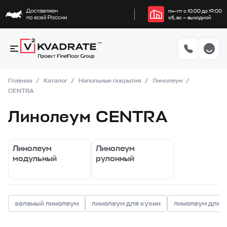
пн–пт с 10:00 до 19:00
сб, вс — выходной
Главная
Каталог
Напольные покрытия
Линолеум
CENTRA
Линолеум CENTRA
Линолеум
Линолеум
модульный
рулонный
зеленый линолеум
линолеум для кухни
линолеум для 