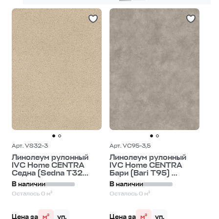
Арт. VS32-3
Арт. VC95-3,5
Линолеум рулонный
Линолеум рулонный
IVC Home CENTRA
IVC Home CENTRA
Седна (Sedna T32...
Бари (Bari T95) ...
В наличии
В наличии
Осталось 0 м²
Осталось 0 м²
Цена за
м²
уп.
Цена за
м²
уп.