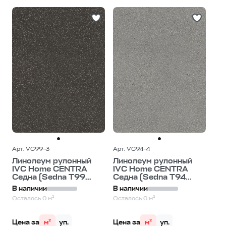
Арт. VC99-3
Арт. VC94-4
Линолеум рулонный
Линолеум рулонный
IVC Home CENTRA
IVC Home CENTRA
Седна (Sedna T99...
Седна (Sedna T94...
В наличии
В наличии
Осталось 0 м²
Осталось 0 м²
Цена за
м²
уп.
Цена за
м²
уп.