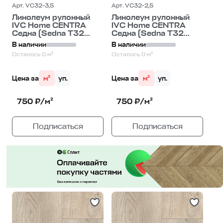
Арт. VC32-3,5
Арт. VC32-2,5
Линолеум рулонный
Линолеум рулонный
IVC Home CENTRA
IVC Home CENTRA
Седна (Sedna T32...
Седна (Sedna T32...
В наличии
В наличии
Осталось 0 м²
Осталось 0 м²
Цена за
м²
уп.
Цена за
м²
уп.
750 ₽/м²
750 ₽/м²
Подписаться
Подписаться