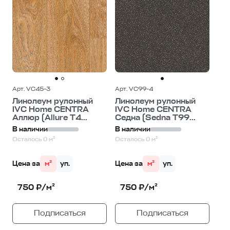
Арт. VC45-3
Арт. VC99-4
Линолеум рулонный
Линолеум рулонный
IVC Home CENTRA
IVC Home CENTRA
Аллюр (Allure T4...
Седна (Sedna T99...
В наличии
В наличии
Осталось 0 м²
Осталось 0 м²
Цена за
м²
уп.
Цена за
м²
уп.
750 ₽/м²
750 ₽/м²
Подписаться
Подписаться