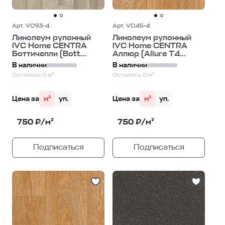
Арт. VC93-4
Арт. VC45-4
Линолеум рулонный
Линолеум рулонный
IVC Home CENTRA
IVC Home CENTRA
Боттичелли (Bott...
Аллюр (Allure T4...
В наличии
В наличии
Осталось 0 м²
Осталось 0 м²
Цена за
м²
уп.
Цена за
м²
уп.
750 ₽/м²
750 ₽/м²
Подписаться
Подписаться