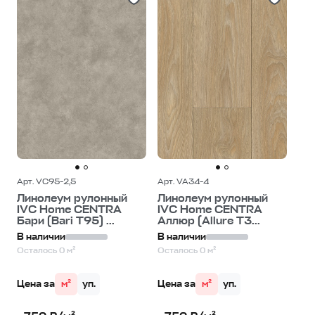
Арт. VC95-2,5
Арт. VA34-4
Линолеум рулонный
Линолеум рулонный
IVC Home CENTRA
IVC Home CENTRA
Бари (Bari T95) ...
Аллюр (Allure T3...
В наличии
В наличии
Осталось 0 м²
Осталось 0 м²
Цена за
м²
уп.
Цена за
м²
уп.