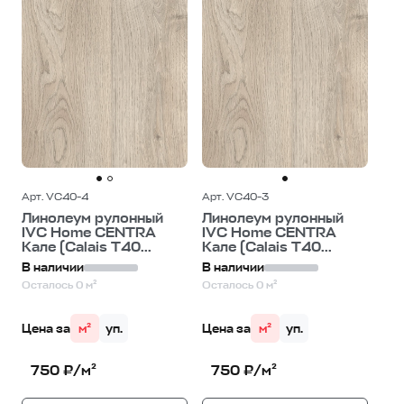
Арт. VC40-4
Арт. VC40-3
Линолеум рулонный
Линолеум рулонный
IVC Home CENTRA
IVC Home CENTRA
Кале (Calais T40...
Кале (Calais T40...
В наличии
В наличии
Осталось 0 м²
Осталось 0 м²
Цена за
м²
уп.
Цена за
м²
уп.
750 ₽/м²
750 ₽/м²