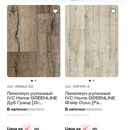
Арт. GR844-3,5
Арт. GRF591-4
Линолеум рулонный
Линолеум рулонный
IVC Home GREENLINE
IVC Home GREENLINE
Дуб Гранд (Gr...
Фэйр Оукс (Fa...
В наличии
В наличии
Осталось 0 м²
Осталось 0 м²
Цена за
м²
уп.
Цена за
м²
уп.