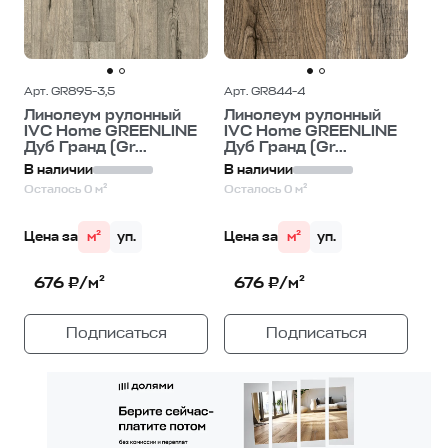
Арт. GR895-3,5
Арт. GR844-4
Линолеум рулонный
Линолеум рулонный
IVC Home GREENLINE
IVC Home GREENLINE
Дуб Гранд (Gr...
Дуб Гранд (Gr...
В наличии
В наличии
Осталось 0 м²
Осталось 0 м²
Цена за
м²
уп.
Цена за
м²
уп.
676 ₽/м²
676 ₽/м²
Подписаться
Подписаться