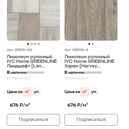
Арт. GR531-3,5
Арт. GR596-4
Линолеум рулонный
Линолеум рулонный
IVC Home GREENLINE
IVC Home GREENLINE
Ландшафт (Lan...
Харви (Harvey...
В наличии
В наличии
Осталось 0 м²
Осталось 0 м²
Цена за
м²
уп.
Цена за
м²
уп.
676 ₽/м²
676 ₽/м²
Подписаться
Подписаться