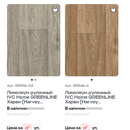
Арт. GR596-3,5
Арт. GR546-4
Линолеум рулонный
Линолеум рулонный
IVC Home GREENLINE
IVC Home GREENLINE
Харви (Harvey...
Харви (Harvey...
В наличии
В наличии
Осталось 0 м²
Осталось 0 м²
Цена за
м²
уп.
Цена за
м²
уп.