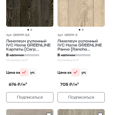
Арт. GR599-3,5
Арт. GR591-3
Линолеум рулонный
Линолеум рулонный
IVC Home GREENLINE
IVC Home GREENLINE
Карпаты (Carp...
Ранчо (Rancho...
В наличии
В наличии
Осталось 0 м²
Осталось 0 м²
Цена за
м²
уп.
Цена за
м²
уп.
676 ₽/м²
705 ₽/м²
Подписаться
Подписаться