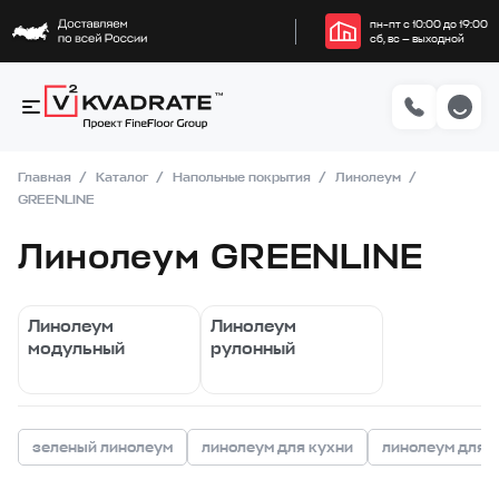
пн–пт с 10:00 до 19:00
сб, вс — выходной
Главная
Каталог
Напольные покрытия
Линолеум
GREENLINE
Линолеум GREENLINE
Линолеум
Линолеум
модульный
рулонный
зеленый линолеум
линолеум для кухни
линолеум для 