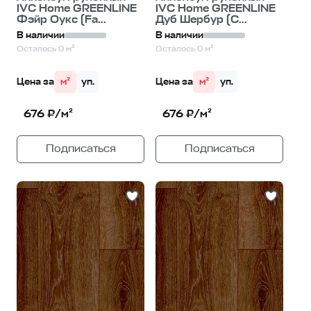
IVC Home GREENLINE
IVC Home GREENLINE
Фэйр Оукс (Fa...
Дуб Шербур (C...
В наличии
В наличии
Осталось 0 м²
Осталось 0 м²
Цена за
м²
уп.
Цена за
м²
уп.
676 ₽/м²
676 ₽/м²
Подписаться
Подписаться