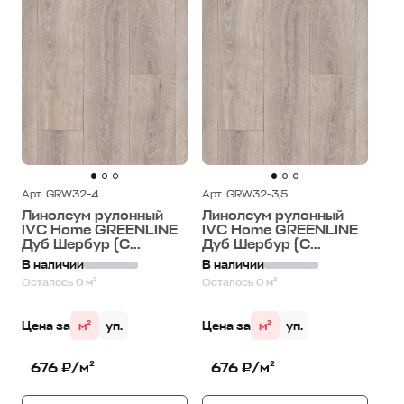
Арт. GRW32-4
Арт. GRW32-3,5
Линолеум рулонный
Линолеум рулонный
IVC Home GREENLINE
IVC Home GREENLINE
Дуб Шербур (C...
Дуб Шербур (C...
В наличии
В наличии
Осталось 0 м²
Осталось 0 м²
Цена за
м²
уп.
Цена за
м²
уп.
676 ₽/м²
676 ₽/м²