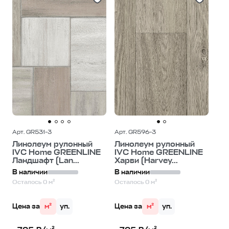
Арт. GR531-3
Арт. GR596-3
Линолеум рулонный
Линолеум рулонный
IVC Home GREENLINE
IVC Home GREENLINE
Ландшафт (Lan...
Харви (Harvey...
В наличии
В наличии
Осталось 0 м²
Осталось 0 м²
Цена за
м²
уп.
Цена за
м²
уп.