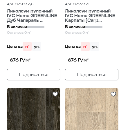
Арт. GR509-3,5
Арт. GR599-4
Линолеум рулонный
Линолеум рулонный
IVC Home GREENLINE
IVC Home GREENLINE
Дуб Чапараль ...
Карпаты (Carp...
В наличии
В наличии
Осталось 0 м²
Осталось 0 м²
Цена за
м²
уп.
Цена за
м²
уп.
676 ₽/м²
676 ₽/м²
Подписаться
Подписаться