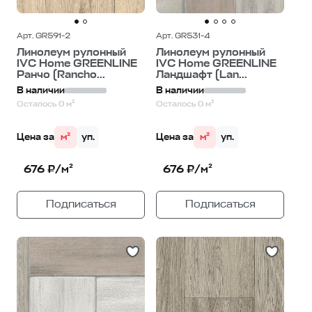
Арт. GR591-2
Арт. GR531-4
Линолеум рулонный
Линолеум рулонный
IVC Home GREENLINE
IVC Home GREENLINE
Ранчо (Rancho...
Ландшафт (Lan...
В наличии
В наличии
Осталось 0 м²
Осталось 0 м²
Цена за
м²
уп.
Цена за
м²
уп.
676 ₽/м²
676 ₽/м²
Подписаться
Подписаться