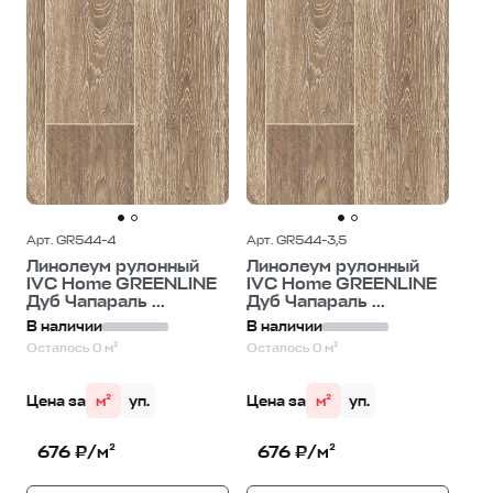
Арт. GR544-4
Арт. GR544-3,5
Линолеум рулонный
Линолеум рулонный
IVC Home GREENLINE
IVC Home GREENLINE
Дуб Чапараль ...
Дуб Чапараль ...
В наличии
В наличии
Осталось 0 м²
Осталось 0 м²
Цена за
м²
уп.
Цена за
м²
уп.
676 ₽/м²
676 ₽/м²